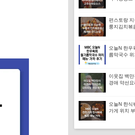
시피 고추
만드는법
편스토랑 지
룽지김치볶
피 김치볶음
는법
오늘N 한우
름막국수 위
순메밀 한우
국수 특징·메
후기 (오늘
이웃집 백만
는날)
경애 약선요
학원 약선명
위치 요리연
보
오늘N 한식
가게 위치 
대 한식부페
뉴·가격 (우
찬장인)