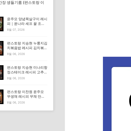
간장 생들기름 (편스토랑 이
윤주모 양념목살구이 레시
피｜윤나라 셰프 꿀 조선
간장 정보 (편스토랑 이찬
8월 07, 2026
원)
편스토랑 지승현 누룽지김
치볶음밥 레시피 김치볶음
밥 만드는법
8월 06, 2026
편스토랑 지승현 미나리항
정스테이크 레시피 고추장
마요소스 만드는법
8월 06, 2026
편스토랑 이찬원 윤주모
무생채 레시피 무채 만드
는법
8월 06, 2026