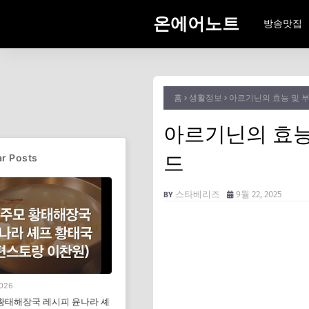
온에어노트
방송맛집
홈
생활정보
아르기닌의 효능 및 
아르기닌의 효능
드
r Posts
스타베리즈
9월 22, 2025
2026
황태해장국 레시피 윤나라 셰