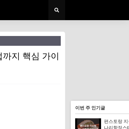
법까지 핵심 가이
이번 주 인기글
편스토랑 지
나리항정스