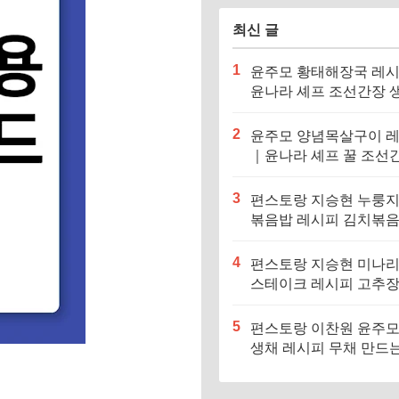
최신 글
1
윤주모 황태해장국 레
윤나라 셰프 조선간장 
기름 (편스토랑 이찬원)
2
윤주모 양념목살구이 
｜윤나라 셰프 꿀 조선
정보 (편스토랑 이찬원)
3
편스토랑 지승현 누룽
볶음밥 레시피 김치볶
만드는법
4
편스토랑 지승현 미나
스테이크 레시피 고추
소스 만드는법
5
편스토랑 이찬원 윤주모
생채 레시피 무채 만드