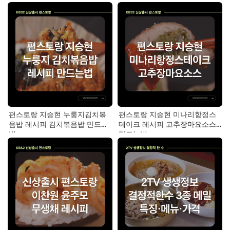
편스토랑 지승현 누룽지김치볶
편스토랑 지승현 미나리항정스
음밥 레시피 김치볶음밥 만드는
테이크 레시피 고추장마요소스
법
만드는법