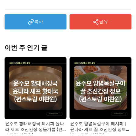
복사
공유
이번 주 인기 글
윤주모 황태해장국 레시피 윤나
윤주모 양념목살구이 레시피｜
라 셰프 조선간장 생들기름 (편
윤나라 셰프 꿀 조선간장 정보
스토랑 이찬원)
(편스토랑 이찬원)