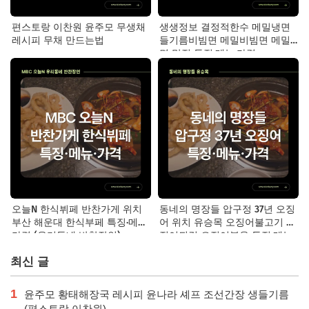
편스토랑 이찬원 윤주모 무생채
생생정보 결정적한수 메밀냉면
레시피 무채 만드는법
들기름비빔면 메밀비빔면 메밀
면 맛집 특징·메뉴·가격
오늘N 한식뷔페 반찬가게 위치
동네의 명장들 압구정 37년 오징
부산 해운대 한식부페 특징·메뉴·
어 위치 유승목 오징어불고기 오
가격 (우리동네 반찬장인)
징어튀김 오징어볶음 특징·메뉴·
가격
최신 글
1
윤주모 황태해장국 레시피 윤나라 셰프 조선간장 생들기름
(편스토랑 이찬원)