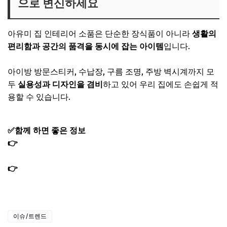
으로 변신하세요
아유미 집 인테리어 소품은 단순한 장식품이 아니라
생활의
편리함과 공간의 품격을 동시에 잡는 아이템
입니다.
아이방 방문스티커, 수납장, 구름 조명, 주방 벽시계까지 모
두
실용성과 디자인을 겸비
하고 있어 우리 집에도 손쉽게 적
용할 수 있습니다.
✅함께 하면 좋은 정보
👉
가보자고 에일리 신혼집 소파 벽시계 머그컵 가습기︱인
테리어소품 총정리
👉
효모 NMN 효능 및 영양제 추천 가이드｜노화 방지와 활
력 회복까지
이슈/트렌드