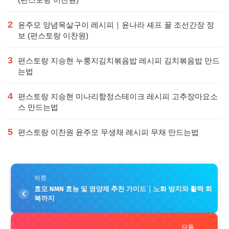
2
윤주모 양념목살구이 레시피｜윤나라 셰프 꿀 조선간장 정
보 (편스토랑 이찬원)
3
편스토랑 지승현 누룽지김치볶음밥 레시피 김치볶음밥 만드
는법
4
편스토랑 지승현 미나리항정스테이크 레시피 고추장마요소
스 만드는법
5
편스토랑 이찬원 윤주모 무생채 레시피 무채 만드는법
이전
효모 NMN 효능 및 영양제 추천 가이드｜노화 방지와 활력 회
복까지
다음