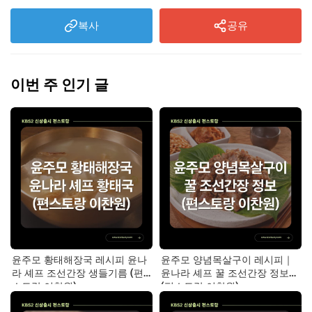
복사
공유
이번 주 인기 글
윤주모 황태해장국 레시피 윤나
윤주모 양념목살구이 레시피｜
라 셰프 조선간장 생들기름 (편
윤나라 셰프 꿀 조선간장 정보
스토랑 이찬원)
(편스토랑 이찬원)