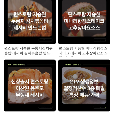
편스토랑 지승현 누룽지김치볶
편스토랑 지승현 미나리항정스
음밥 레시피 김치볶음밥 만드는
테이크 레시피 고추장마요소스
법
만드는법