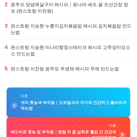
2
윤주모 양념목살구이 레시피｜윤나라 셰프 꿀 조선간장 정
보 (편스토랑 이찬원)
3
편스토랑 지승현 누룽지김치볶음밥 레시피 김치볶음밥 만드
는법
4
편스토랑 지승현 미나리항정스테이크 레시피 고추장마요소
스 만드는법
5
편스토랑 이찬원 윤주모 무생채 레시피 무채 만드는법
이전
귀리 효능과 부작용｜오트밀과의 차이와 건강하고 올바르게
먹는법
다음
레드비트 효능 및 부작용｜분말 차 즙 섭취로 혈압 간 건강과