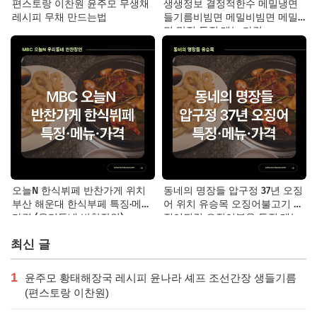
편스토랑 이찬원 윤주모 무생채
생생정보 결정적한수 메밀냉면
레시피 무채 만드는법
들기름비빔면 메밀비빔면 메밀
면 맛집 특징·메뉴·가격
오늘N 한식뷔페 반찬가게 위치
동네의 명장들 압구정 37년 오징
부산 해운대 한식부페 특징·메뉴·
어 위치 유승목 오징어불고기 오
가격 (우리동네 반찬장인)
징어튀김 오징어볶음 특징·메뉴·
가격
최신 글
1
윤주모 황태해장국 레시피 윤나라 셰프 조선간장 생들기름
(편스토랑 이찬원)