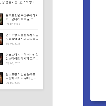
간장 생들기름 (편스토랑 이
윤주모 양념목살구이 레시
피｜윤나라 셰프 꿀 조선
간장 정보 (편스토랑 이찬
8월 07, 2026
원)
편스토랑 지승현 누룽지김
치볶음밥 레시피 김치볶음
밥 만드는법
8월 06, 2026
편스토랑 지승현 미나리항
정스테이크 레시피 고추장
마요소스 만드는법
8월 06, 2026
편스토랑 이찬원 윤주모
무생채 레시피 무채 만드
는법
8월 06, 2026