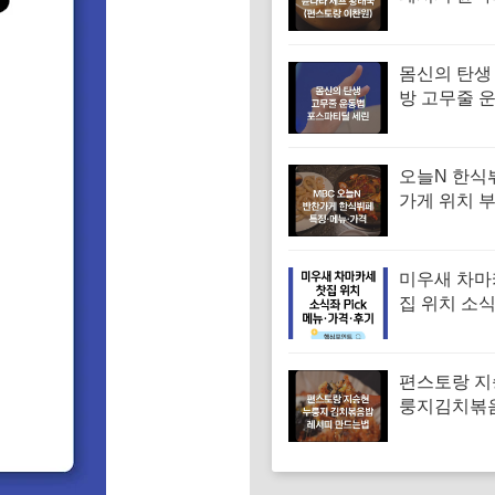
조선간장 
(편스토랑 
몸신의 탄생
방 고무줄 
겨진 치매 
｜포스파티
오늘N 한식
가게 위치 
대 한식부페
뉴·가격 (우
찬장인)
미우새 차마
집 위치 소
차 김부각샐
장스프 황차
뉴·가격·후
편스토랑 지
룽지김치볶
피 김치볶음
는법