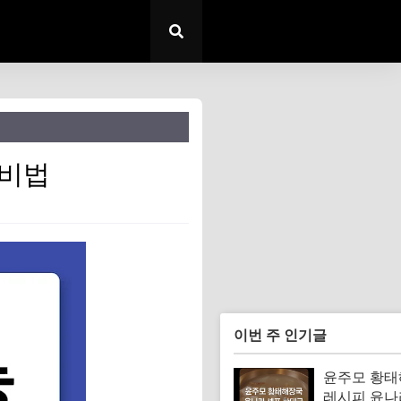
 비법
이번 주 인기글
윤주모 황
레시피 윤나