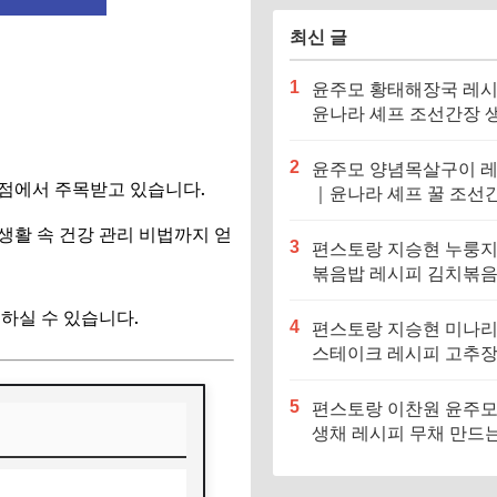
최신 글
1
윤주모 황태해장국 레
윤나라 셰프 조선간장 
기름 (편스토랑 이찬원)
2
윤주모 양념목살구이 
 점에서 주목받고 있습니다.
｜윤나라 셰프 꿀 조선
정보 (편스토랑 이찬원)
생활 속 건강 관리 비법까지 얻
3
편스토랑 지승현 누룽
볶음밥 레시피 김치볶
만드는법
인하실 수 있습니다.
4
편스토랑 지승현 미나
스테이크 레시피 고추
소스 만드는법
5
편스토랑 이찬원 윤주모
생채 레시피 무채 만드