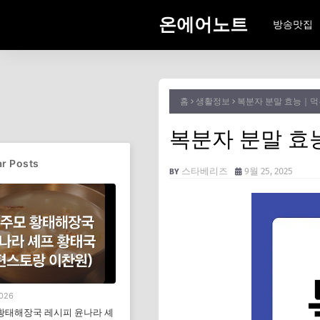
온에어노트
방송맛집
홈
생활정보
복분자 분말 효능｜먹
복분자 분말 효
r Posts
스타베리즈
9월 25, 2025
2026
황태해장국 레시피 윤나라 셰