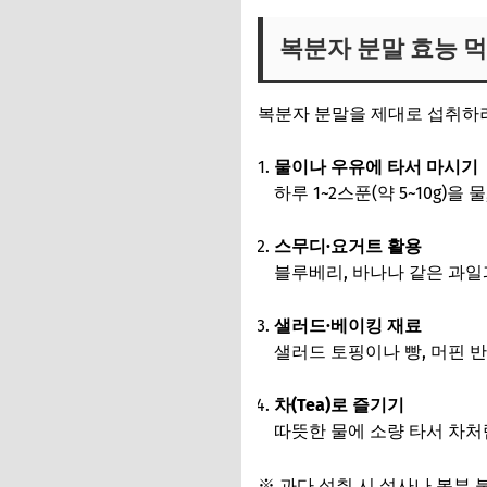
복분자 분말 효능 
복분자 분말을 제대로 섭취하
물이나 우유에 타서 마시기
하루 1~2스푼(약 5~10g)
스무디·요거트 활용
블루베리, 바나나 같은 과일
샐러드·베이킹 재료
샐러드 토핑이나 빵, 머핀 
차(Tea)로 즐기기
따뜻한 물에 소량 타서 차처
※ 과다 섭취 시 설사나 복부