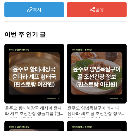
복사
공유
이번 주 인기 글
윤주모 황태해장국 레시피 윤나
윤주모 양념목살구이 레시피｜
라 셰프 조선간장 생들기름 (편
윤나라 셰프 꿀 조선간장 정보
스토랑 이찬원)
(편스토랑 이찬원)