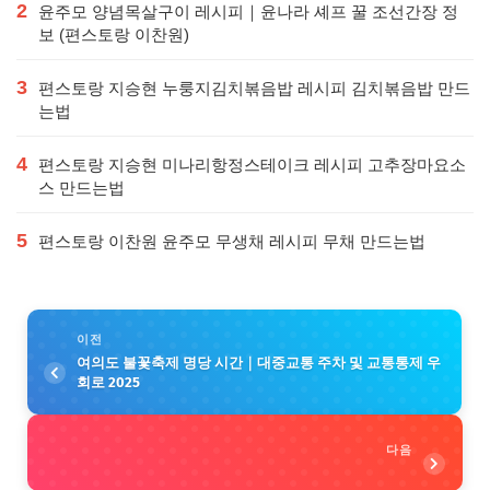
2
윤주모 양념목살구이 레시피｜윤나라 셰프 꿀 조선간장 정
보 (편스토랑 이찬원)
3
편스토랑 지승현 누룽지김치볶음밥 레시피 김치볶음밥 만드
는법
4
편스토랑 지승현 미나리항정스테이크 레시피 고추장마요소
스 만드는법
5
편스토랑 이찬원 윤주모 무생채 레시피 무채 만드는법
이전
여의도 불꽃축제 명당 시간｜대중교통 주차 및 교통통제 우
회로 2025
다음