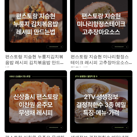
편스토랑 지승현 누룽지김치볶
편스토랑 지승현 미나리항정스
음밥 레시피 김치볶음밥 만드는
테이크 레시피 고추장마요소스
법
만드는법