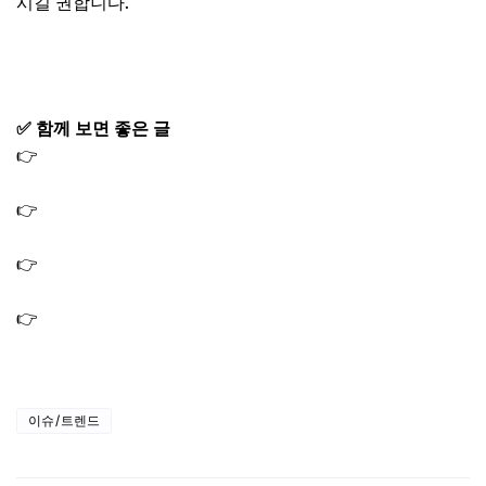
시길 권합니다.
조희대 탄핵 청원 참여하기
✅ 함께 보면 좋은 글
👉
여의도 불꽃축제 명당 시간｜대중교통 주차 및 교통통제
우회로 2025
👉
한국 브라질 축구 예매｜평가전 티켓팅 일정 가격 중계
채널까지
👉
공연 전시 할인권 쿠폰 2차 배포 받는 법｜어디서 발급
받을까?
👉
손흥민 경기일정 2025 LAFC 한국 시간｜MLS 중계 방송
확인
이슈/트렌드