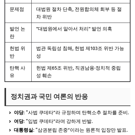
문제점
대법원 절차 단축, 전원합의체 회부 등 절
차 위반
발언 논
"대법원에서 알아서 처리" 발언 의혹
란
헌법 위
법관 독립성 침해, 헌법 제103조 위반 가능
반
성
탄핵 사
헌법 제65조 위반, 직권남용·정치적 중립
유
성 훼손
정치권과 국민 여론의 반응
야당
: “사법 쿠데타”라 규정하며 탄핵소추 절차를 준비.
여당
: “입법 쿠데타”라며 강하게 반발.
대통령실
: “삼권분립 존중”이라는 원론적 입장만 발표.