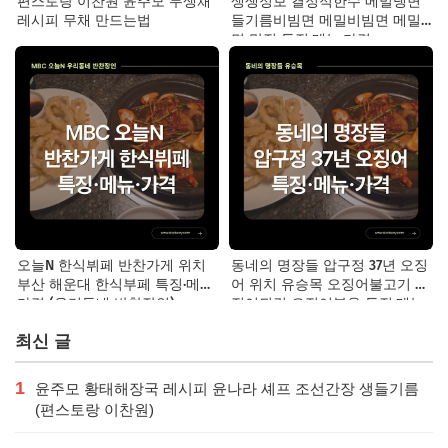
편스토랑 이찬원 윤주모 무생채
생생정보 결정적한수 메밀냉면
레시피 무채 만드는법
들기름비빔면 메밀비빔면 메밀
면 맛집 특징·메뉴·가격
오늘N 한식뷔페 반찬가게 위치
동네의 명장들 압구정 37년 오징
부산 해운대 한식부페 특징·메뉴·
어 위치 유승목 오징어불고기 오
가격 (우리동네 반찬장인)
징어튀김 오징어볶음 특징·메뉴·
가격
최신 글
1
윤주모 황태해장국 레시피 윤나라 셰프 조선간장 생들기름
(편스토랑 이찬원)