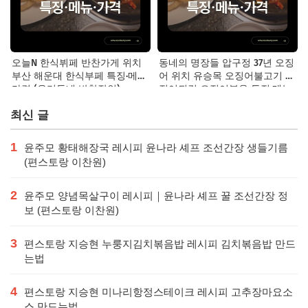
오늘N 한식뷔페 반찬가게 위치
동네의 명장들 압구정 37년 오징
부산 해운대 한식부페 특징·메뉴·
어 위치 유승목 오징어불고기 오
가격 (우리동네 반찬장인)
징어튀김 오징어볶음 특징·메뉴·
가격
최신 글
1
윤주모 황태해장국 레시피 윤나라 셰프 조선간장 생들기름
(편스토랑 이찬원)
2
윤주모 양념목살구이 레시피｜윤나라 셰프 꿀 조선간장 정
보 (편스토랑 이찬원)
3
편스토랑 지승현 누룽지김치볶음밥 레시피 김치볶음밥 만드
는법
4
편스토랑 지승현 미나리항정스테이크 레시피 고추장마요소
스 만드는법