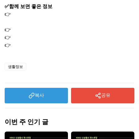
✅함께 보면 좋은 정보
👉
대상포진 예방접종 가격, 무료 접종과 보험 청구 방법까
지
👉
코로나19 예방접종 의료기관 찾기
👉
임플란트 가격 비교부터 숨은 비용·유지비용까지
👉
임플란트 의료보험적용대상 완벽정리
생활정보
복사
공유
이번 주 인기 글