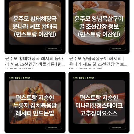
윤주모 황태해장국 레시피 윤나
윤주모 양념목살구이 레시피｜
라 셰프 조선간장 생들기름 (편
윤나라 셰프 꿀 조선간장 정보
스토랑 이찬원)
(편스토랑 이찬원)