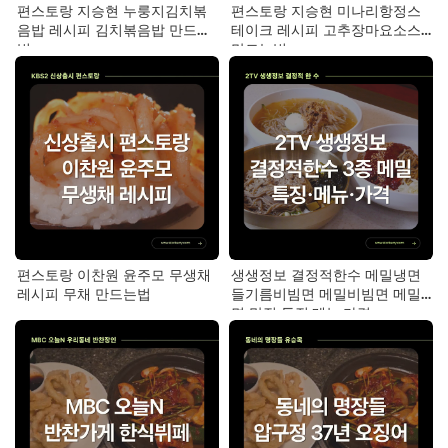
편스토랑 지승현 누룽지김치볶
편스토랑 지승현 미나리항정스
음밥 레시피 김치볶음밥 만드는
테이크 레시피 고추장마요소스
법
만드는법
편스토랑 이찬원 윤주모 무생채
생생정보 결정적한수 메밀냉면
레시피 무채 만드는법
들기름비빔면 메밀비빔면 메밀
면 맛집 특징·메뉴·가격