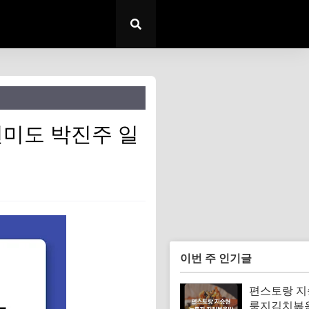
전미도 박진주 일
이번 주 인기글
편스토랑 지
룽지김치볶