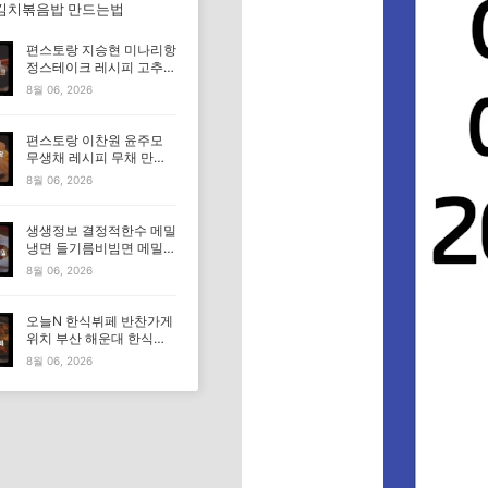
김치볶음밥 만드는법
편스토랑 지승현 미나리항
정스테이크 레시피 고추장
마요소스 만드는법
8월 06, 2026
편스토랑 이찬원 윤주모
무생채 레시피 무채 만드
는법
8월 06, 2026
생생정보 결정적한수 메밀
냉면 들기름비빔면 메밀비
빔면 메밀면 맛집 특징·메
8월 06, 2026
뉴·가격
오늘N 한식뷔페 반찬가게
위치 부산 해운대 한식부
페 특징·메뉴·가격 (우리동
8월 06, 2026
네 반찬장인)