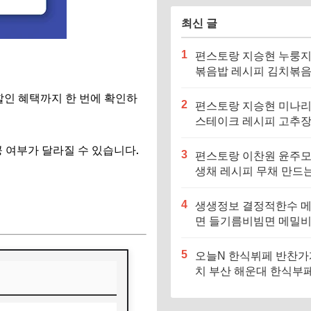
최신 글
1
편스토랑 지승현 누룽
볶음밥 레시피 김치볶
만드는법
, 할인 혜택까지 한 번에 확인
하
2
편스토랑 지승현 미나
스테이크 레시피 고추
소스 만드는법
공 여부가 달라질 수 있습니다.
3
편스토랑 이찬원 윤주모
생채 레시피 무채 만드
4
생생정보 결정적한수 
면 들기름비빔면 메밀
메밀면 맛집 특징·메뉴
5
오늘N 한식뷔페 반찬가
치 부산 해운대 한식부페
징·메뉴·가격 (우리동네
장인)