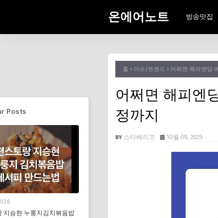
온에어노트
방송맛집
홈
이슈/트렌드
어쩌면 해피엔딩 예
어쩌면 해피엔딩 
정까지
r Posts
스타베리즈
10월 09, 2025
2026
 지승현 누룽지김치볶음밥