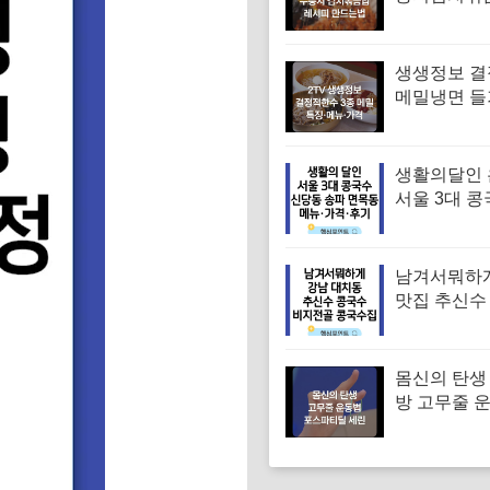
피 김치볶음
는법
생생정보 
메밀냉면 
면 메밀비빔
면 맛집 특징
격
생활의달인
서울 3대 콩
맛집 위치 
대표 콩국수
메뉴·가격·
남겨서뭐하
맛집 추신수
골 콩국수집
뉴·가격·후
몸신의 탄생
방 고무줄 
겨진 치매 
｜포스파티