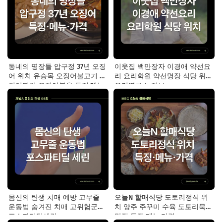
동네의 명장들 압구정 37년 오징
이웃집 백만장자 이경애 약선요
어 위치 유승목 오징어불고기 오
리 요리학원 약선명장 식당 위치
징어튀김 오징어볶음 특징·메뉴·
요리연구소 정보
가격
몸신의 탄생 치매 예방 고무줄
오늘N 할매식당 도토리정식 위
운동법 숨겨진 치매 고위험군｜
치 양주 주꾸미 수육 도토리묵
포스파티딜세린
맛집 특징·메뉴·가격