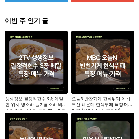
이번 주 인기 글
생생정보 결정적한수 3종 메밀
오늘N 반찬가게 한식뷔페 위치
면 위치 냉소바 들기름소바 비빔
부산 해운대 한식부페 특징·메뉴·
소바 메밀국수집 특징·메뉴·가격
가격 (우리동네 반찬장인)