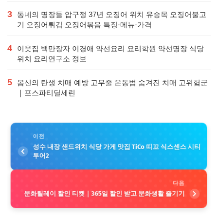
3
동네의 명장들 압구정 37년 오징어 위치 유승목 오징어불고
기 오징어튀김 오징어볶음 특징·메뉴·가격
4
이웃집 백만장자 이경애 약선요리 요리학원 약선명장 식당
위치 요리연구소 정보
5
몸신의 탄생 치매 예방 고무줄 운동법 숨겨진 치매 고위험군
｜포스파티딜세린
이전
성수 내장 샌드위치 식당 가게 맛집 TiCo 띠꼬 식스센스 시티
투어2
다음
문화릴레이 할인 티켓｜365일 할인 받고 문화생활 즐기기