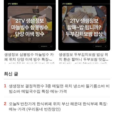
생생정보 삼봉빙수 마늘빙수 카
생생정보 두부김치보쌈 밥상 위
페 위치 단양 이색 빙수 특징·메
치 환순 할머니 두부보쌈 맛집
뉴·가격 (독한 인생 독하다 독해)
특징·메뉴·가격 (할매밥됩니까)
최신 글
1
생생정보 결정적한수 3종 메밀면 위치 냉소바 들기름소바 비
빔소바 메밀국수집 특징·메뉴·가격
2
오늘N 반찬가게 한식뷔페 위치 부산 해운대 한식부페 특징·
메뉴·가격 (우리동네 반찬장인)