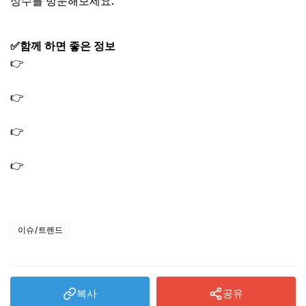
성수를 방문해보세요.
✅함께 하면 좋은 정보
👉
성수 AI 코스 요리 식당 가게 맛집 푸드갤러리빈 식스센
스 시티투어2
👉
식스센스 시티투어2 성수 가짜 진짜 식당｜AI 코스 내장
샌드위치 정글 세트
👉
식스센스 시티투어2 성수 19 어른 디저트 바 초코 타르트
시가 휘낭시에
👉
성수 내장 샌드위치 식당 가게 맛집 TiCo 띠꼬 식스센스
시티투어2
이슈/트렌드
복사
공유