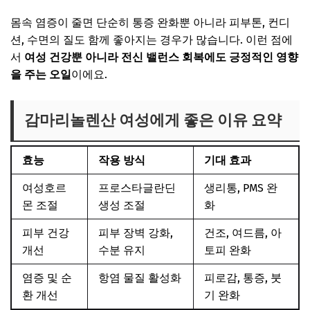
몸속 염증이 줄면 단순히 통증 완화뿐 아니라 피부톤, 컨디
션, 수면의 질도 함께 좋아지는 경우가 많습니다. 이런 점에
서
여성 건강뿐 아니라 전신 밸런스 회복에도 긍정적인 영향
을 주는 오일
이에요.
감마리놀렌산 여성에게 좋은 이유 요약
효능
작용 방식
기대 효과
여성호르
프로스타글란딘
생리통, PMS 완
몬 조절
생성 조절
화
피부 건강
피부 장벽 강화,
건조, 여드름, 아
개선
수분 유지
토피 완화
염증 및 순
항염 물질 활성화
피로감, 통증, 붓
환 개선
기 완화