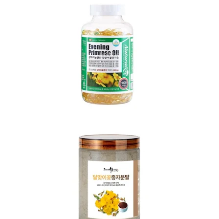
달맞이꽃종자유 캡슐 보러가기