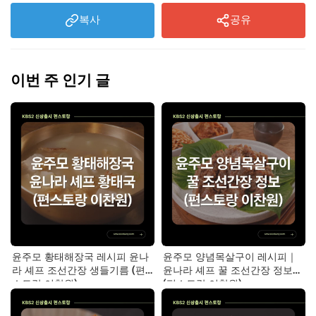
복사
공유
이번 주 인기 글
윤주모 황태해장국 레시피 윤나
윤주모 양념목살구이 레시피｜
라 셰프 조선간장 생들기름 (편
윤나라 셰프 꿀 조선간장 정보
스토랑 이찬원)
(편스토랑 이찬원)