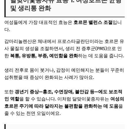
달맞이꽃종자유 효능 1. 여성호르몬 균형
및 생리통 완화
여성들에게 가장 대표적인 효능은
호르몬 밸런스 조절
입니
다.
감마리놀렌산은 체내에서 프로스타글란딘이라는 호르몬 유
사 물질의 생성을 조절하면서, 생리 전 증후군(PMS)으로 인
한
복통, 유방통, 부종, 예민함을 완화
하는 데 도움을 줍니다.
생리 전후로 몸이 붓거나, 감정이 예민해지는 분들이 꾸준히
섭취했을 때 증상이 완화되는 사례가 많아요.
또한
갱년기 증상
—홍조, 수면장애, 불안감 등—에도 보조적
인 역할
을 할 수 있습니다. 이처럼 달맞이꽃종자유는
여성의
호르몬 주기에 따라 달라지는 불편함을 완화하는 데 도움
을
줄 수 있는 천연 오일이에요.