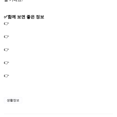
✅함께 보면 좋은 정보
👉
엑스트라버진 올리브유 효능 및 고르는 방법｜간 혈당
혈관 염증 건강 관리법
👉
파로 곡물 효능 및 부작용｜안전하게 먹는법과 올바른
섭취 가이드
👉
병아리콩 효능 부작용｜당뇨·혈당 수치·다이어트 관리
및 먹는 방법까지
👉
귀리 효능과 부작용｜오트밀과의 차이와 건강하고 올바
르게 먹는법
👉
렌틸콩 효능｜혈압·혈당 수치 관리부터 노화예방·피부건
강 및 다이어트까지
생활정보