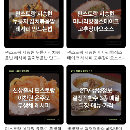
편스토랑 지승현 누룽지김치볶
편스토랑 지승현 미나리항정스
음밥 레시피 김치볶음밥 만드는
테이크 레시피 고추장마요소스
법
만드는법
편스토랑 이찬원 윤주모 무생채
생생정보 결정적한수 메밀냉면