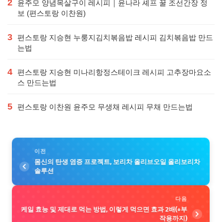
2
윤주모 양념목살구이 레시피｜윤나라 셰프 꿀 조선간장 정
보 (편스토랑 이찬원)
3
편스토랑 지승현 누룽지김치볶음밥 레시피 김치볶음밥 만드
는법
4
편스토랑 지승현 미나리항정스테이크 레시피 고추장마요소
스 만드는법
5
편스토랑 이찬원 윤주모 무생채 레시피 무채 만드는법
이전
몸신의 탄생 염증 프로젝트, 보리차 올리브오일 올리보리차
솔루션
다음
케일 효능 및 제대로 먹는 방법, 이렇게 먹으면 효과 2배(+부
작용까지)