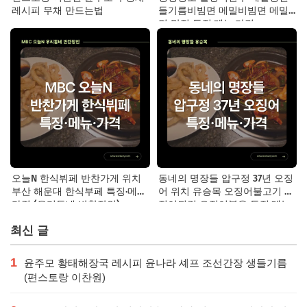
레시피 무채 만드는법
들기름비빔면 메밀비빔면 메밀
면 맛집 특징·메뉴·가격
오늘N 한식뷔페 반찬가게 위치
동네의 명장들 압구정 37년 오징
부산 해운대 한식부페 특징·메뉴·
어 위치 유승목 오징어불고기 오
가격 (우리동네 반찬장인)
징어튀김 오징어볶음 특징·메뉴·
가격
최신 글
1
윤주모 황태해장국 레시피 윤나라 셰프 조선간장 생들기름
(편스토랑 이찬원)