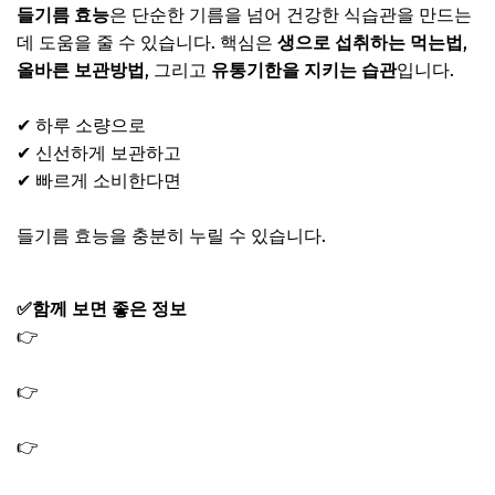
들기름 효능
은 단순한 기름을 넘어 건강한 식습관을 만드는
데 도움을 줄 수 있습니다. 핵심은
생으로 섭취하는 먹는법
,
올바른 보관방법
, 그리고
유통기한을 지키는 습관
입니다.
✔ 하루 소량으로
✔ 신선하게 보관하고
✔ 빠르게 소비한다면
들기름 효능을 충분히 누릴 수 있습니다.
✅함께 보면 좋은 정보
👉
헤링오일 효능 5가지｜혈관 두뇌 눈 건강 관리 핵심 시크
릿솔루션
👉
돼지기름 효능 5가지｜라드유 슈퍼푸드인 이유와 활용
법
👉
올리브오일 효능 먹는법과 산도 기준｜오래 건강하게 즐
기는 보관법