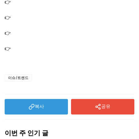
👉
올리브유 엑스트라버진 추천 및 먹는법｜산도 폴리페놀
올레오칸탈
👉
엑스트라버진 올리브유 효능 및 고르는 방법｜간 혈당
혈관 염증 건강 관리법
👉
대마 종자유 효능: 변비 피부 혈관 뇌 건강에 좋은 햄프씨
드 오일(+부작용)
👉
아보카도 오일 효능, 제대로 먹는 방법 및 엑스트라 버진
차이와 필요성
이슈/트렌드
복사
공유
이번 주 인기 글