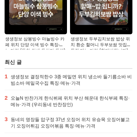
생생정보 삼봉빙수 마늘빙수 카
생생정보 두부김치보쌈 밥상 위
페 위치 단양 이색 빙수 특징·메
치 환순 할머니 두부보쌈 맛집
뉴·가격 (독한 인생 독하다 독해)
특징·메뉴·가격 (할매밥됩니까)
최신 글
1
생생정보 결정적한수 3종 메밀면 위치 냉소바 들기름소바 비
빔소바 메밀국수집 특징·메뉴·가격
2
오늘N 반찬가게 한식뷔페 위치 부산 해운대 한식부페 특징·
메뉴·가격 (우리동네 반찬장인)
3
동네의 명장들 압구정 37년 오징어 위치 유승목 오징어불고
기 오징어튀김 오징어볶음 특징·메뉴·가격