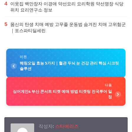
4
이웃집 백만장자 이경애 약선요리 요리학원 약선명장 식당
위치 요리연구소 정보
5
몸신의 탄생 치매 예방 고무줄 운동법 숨겨진 치매 고위험군
｜포스파티딜세린
이전
헤링오일 효능 5가지｜혈관 두뇌 눈 건강 관리 핵심 시크릿
솔루션
다음
싱어게인4 부산 콘서트 티켓 예매 방법 티켓팅 전국투어 일
정
작성자:
스타베리즈