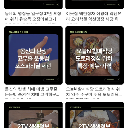
동네의 명장들 압구정 37년 오징
이웃집 백만장자 이경애 약선요
어 위치 유승목 오징어불고기 오
리 요리학원 약선명장 식당 위치
징어튀김 오징어볶음 특징·메뉴·
요리연구소 정보
가격
몸신의 탄생 치매 예방 고무줄
오늘N 할매식당 도토리정식 위
운동법 숨겨진 치매 고위험군｜
치 양주 주꾸미 수육 도토리묵
포스파티딜세린
맛집 특징·메뉴·가격