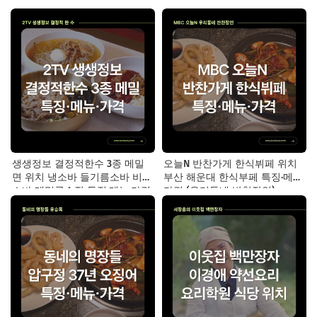
생생정보 결정적한수 3종 메밀
오늘N 반찬가게 한식뷔페 위치
면 위치 냉소바 들기름소바 비빔
부산 해운대 한식부페 특징·메뉴·
소바 메밀국수집 특징·메뉴·가격
가격 (우리동네 반찬장인)