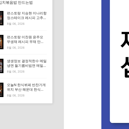
김치볶음밥 만드는법
편스토랑 지승현 미나리항
정스테이크 레시피 고추장
마요소스 만드는법
8월 06, 2026
편스토랑 이찬원 윤주모
무생채 레시피 무채 만드
는법
8월 06, 2026
생생정보 결정적한수 메밀
냉면 들기름비빔면 메밀비
빔면 메밀면 맛집 특징·메
8월 06, 2026
뉴·가격
오늘N 한식뷔페 반찬가게
위치 부산 해운대 한식부
페 특징·메뉴·가격 (우리동
8월 06, 2026
네 반찬장인)