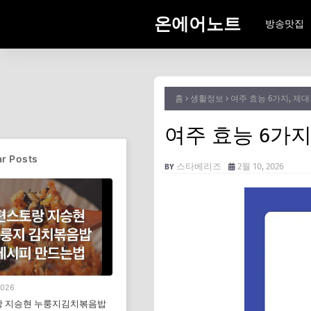
온에어노트
방송맛집
홈
생활정보
여주 효능 6가지, 제
여주 효능 6가지
r Posts
스타베리즈
2월 10, 2026
2026
 지승현 누룽지김치볶음밥