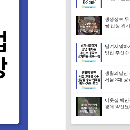
주 라거 제품
생생정보 
쌈 밥상 위치
머니 두부보
특징·메뉴·가
밥됩니까)
남겨서뭐하
맛집 추신수
골 콩국수집
뉴·가격·후
생활의달인
서울 3대 콩
맛집 위치 
대표 콩국수
메뉴·가격·
이웃집 백만
경애 약선요
학원 약선명
위치 요리연
보