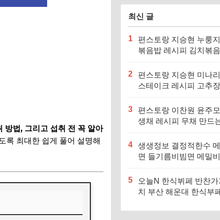
최신 글
1
편스토랑 지승현 누룽
볶음밥 레시피 김치볶
만드는법
2
편스토랑 지승현 미나
스테이크 레시피 고추
소스 만드는법
3
편스토랑 이찬원 윤주모
생채 레시피 무채 만드
 방법, 그리고 섭취 전 꼭 알아
있도록 최대한 쉽게 풀어 설명해
4
생생정보 결정적한수 
면 들기름비빔면 메밀
메밀면 맛집 특징·메뉴
5
오늘N 한식뷔페 반찬가
치 부산 해운대 한식부페
징·메뉴·가격 (우리동네
장인)