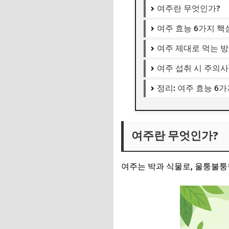
여주란 무엇인가?
여주 효능 6가지 핵
여주 제대로 먹는 
여주 섭취 시 주의
정리: 여주 효능 6
여주란 무엇인가?
여주는 박과 식물로, 울퉁불퉁