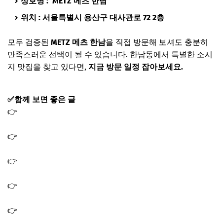
상호명 :
METZ 메츠 한남
위치 : 서울특별시 용산구 대사관로 72 2층
모두 검증된
METZ 메츠 한남
을 직접 방문해 보셔도 충분히
만족스러운 선택이 될 수 있습니다. 한남동에서 특별한 소시
지 맛집을 찾고 있다면,
지금 방문 일정 잡아보세요.
✅함께 보면 좋은 글
👉
동상이몽 홍윤화 새우완자게살수프 레시피｜다이어트
게살스프 새우요리 만드는법
👉
동상이몽 홍윤화 두바이초코케이크 최애 빵집 두바이쫀
득쿠키 가게 어디?
👉
홍윤화 만겹크루아상 빵집 디저트 카페 김민기 선물 만
겹크로와상 동상이몽
👉
동상이몽 홍윤화 생선구이 맛집 가게 식당 생선구이집
위치 어디?
👉
동상이몽 홍윤화 유리컵 고블렛 유리잔 컬러 글라스 컵