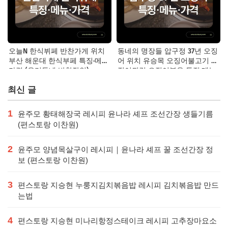
오늘N 한식뷔페 반찬가게 위치
동네의 명장들 압구정 37년 오징
부산 해운대 한식부페 특징·메뉴·
어 위치 유승목 오징어불고기 오
가격 (우리동네 반찬장인)
징어튀김 오징어볶음 특징·메뉴·
가격
최신 글
1
윤주모 황태해장국 레시피 윤나라 셰프 조선간장 생들기름
(편스토랑 이찬원)
2
윤주모 양념목살구이 레시피｜윤나라 셰프 꿀 조선간장 정
보 (편스토랑 이찬원)
3
편스토랑 지승현 누룽지김치볶음밥 레시피 김치볶음밥 만드
는법
4
편스토랑 지승현 미나리항정스테이크 레시피 고추장마요소