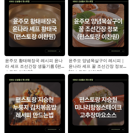
윤주모 황태해장국 레시피 윤나
윤주모 양념목살구이 레시피｜
라 셰프 조선간장 생들기름 (편
윤나라 셰프 꿀 조선간장 정보
스토랑 이찬원)
(편스토랑 이찬원)