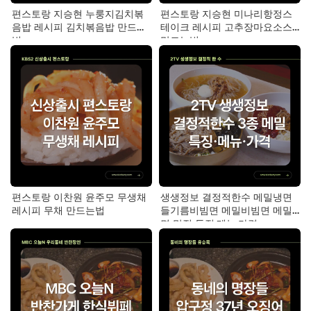
편스토랑 지승현 누룽지김치볶
편스토랑 지승현 미나리항정스
음밥 레시피 김치볶음밥 만드는
테이크 레시피 고추장마요소스
법
만드는법
편스토랑 이찬원 윤주모 무생채
생생정보 결정적한수 메밀냉면
레시피 무채 만드는법
들기름비빔면 메밀비빔면 메밀
면 맛집 특징·메뉴·가격