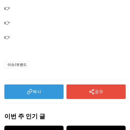
｜너는내운명 와인잔
👉
동상이몽 홍윤화 들기름 국수 두유면 명란 김 비빔면 만
드는법 다이어트 레시피
👉
동상이몽 홍윤화 한우배추전골 만드는법 배추 설깃살 알
룰로스 레시피
👉
동상이몽 홍윤화 곤약 카르파초 만드는법 다이어트 저칼
로리 레시피
이슈/트렌드
복사
공유
이번 주 인기 글