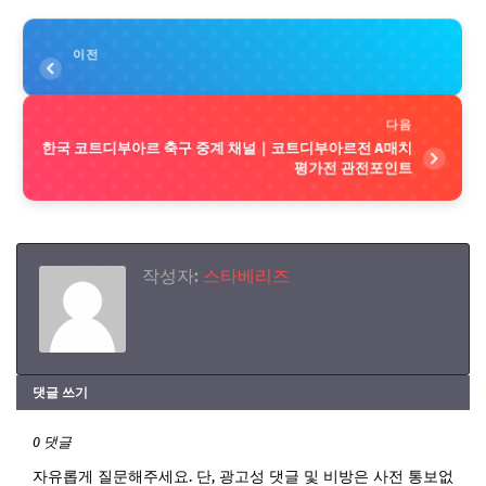
이전
다음
한국 코트디부아르 축구 중계 채널｜코트디부아르전 A매치
평가전 관전포인트
작성자:
스타베리즈
댓글 쓰기
0 댓글
자유롭게 질문해주세요. 단, 광고성 댓글 및 비방은 사전 통보없