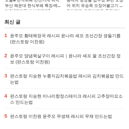
오늘N 한식뷔페 반찬가게 위치
동네의 명장들 압구정 37년 오징
부산 해운대 한식부페 특징·메뉴·
어 위치 유승목 오징어불고기 오
가격 (우리동네 반찬장인)
징어튀김 오징어볶음 특징·메뉴·
가격
최신 글
1
윤주모 황태해장국 레시피 윤나라 셰프 조선간장 생들기름
(편스토랑 이찬원)
2
윤주모 양념목살구이 레시피｜윤나라 셰프 꿀 조선간장 정
보 (편스토랑 이찬원)
3
편스토랑 지승현 누룽지김치볶음밥 레시피 김치볶음밥 만드
는법
4
편스토랑 지승현 미나리항정스테이크 레시피 고추장마요소
스 만드는법
5
편스토랑 이찬원 윤주모 무생채 레시피 무채 만드는법