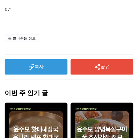
망
👉
환율 전망 2026｜원화 달러 상승 하락 갈림길에서 꼭 볼
변수
돈 벌어주는 정보
복사
공유
이번 주 인기 글