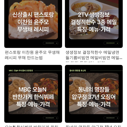
편스토랑 이찬원 윤주모 무생채
생생정보 결정적한수 메밀냉면
레시피 무채 만드는법
들기름비빔면 메밀비빔면 메밀
면 맛집 특징·메뉴·가격