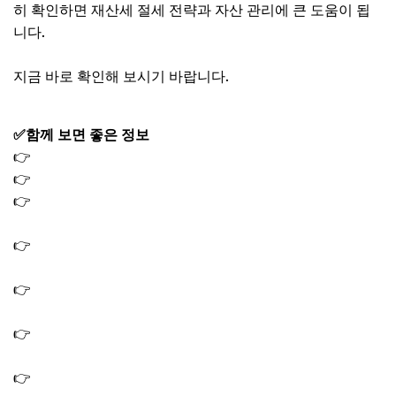
히 확인하면 재산세 절세 전략과 자산 관리에 큰 도움이 됩
니다.
지금 바로 확인해 보시기 바랍니다.
✅함께 보면 좋은 정보
👉
삼성전자 배당금 지급일 조회 방법 배당금액 얼마?
👉
장금상선 관련주 대장주 TOP3, 해운 운임 급등 수혜주
👉
석유 관련주 대장주 TOP7: 중동 리스크 국제유가 상승 수
혜주 총정리
👉
방산주 관련주 대장주 TOP7 국내 핵심 투자 포인트, 지금
봐야 할 종목은?
👉
미국 이란 전쟁 관련주 수혜주 TOP5｜방산 관련 투자 체
크포인트
👉
원전 관련주 2026 국내 수혜주 TOP4｜정책 수혜 기대 국
내 종목
👉
구리 관련 대장주 TOP5｜2026년 투자 포인트와 주가 전