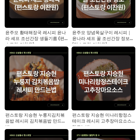
윤주모 황태해장국 레시피 윤나
윤주모 양념목살구이 레시피｜
라 셰프 조선간장 생들기름 (편
윤나라 셰프 꿀 조선간장 정보
스토랑 이찬원)
(편스토랑 이찬원)
편스토랑 지승현 누룽지김치볶
편스토랑 지승현 미나리항정스
음밥 레시피 김치볶음밥 만드는
테이크 레시피 고추장마요소스
법
만드는법