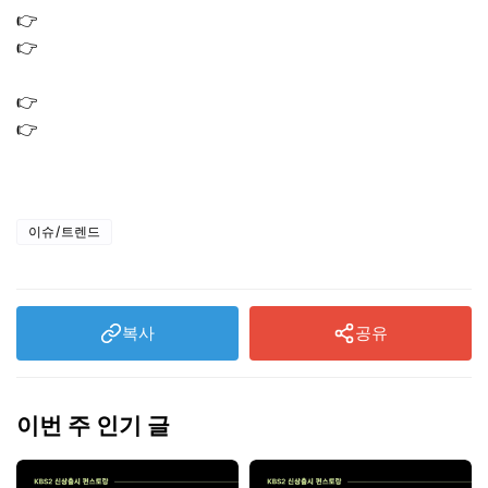
👉
삼성전자 배당금 지급일 조회 방법 배당금액 얼마?
👉
환율 전망 2026｜원화 달러 상승 하락 갈림길에서 꼭 볼
변수
👉
차상위계층 기준 2026｜재산 기준부터 차량 조건까지
👉
미슐랭 스타 의미 등급 선정 기준 2026 미쉐린 가이드 서
울 식당 리스트
이슈/트렌드
복사
공유
이번 주 인기 글