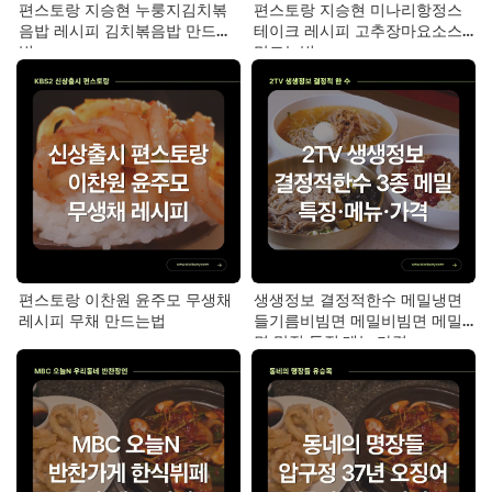
편스토랑 지승현 누룽지김치볶
편스토랑 지승현 미나리항정스
음밥 레시피 김치볶음밥 만드는
테이크 레시피 고추장마요소스
법
만드는법
편스토랑 이찬원 윤주모 무생채
생생정보 결정적한수 메밀냉면
레시피 무채 만드는법
들기름비빔면 메밀비빔면 메밀
면 맛집 특징·메뉴·가격