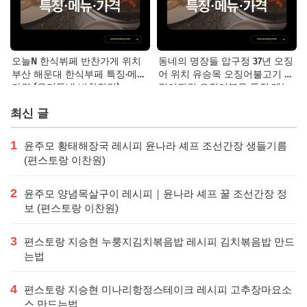
오늘N 한식뷔페 반찬가게 위치
동네의 명장들 압구정 37년 오징
부산 해운대 한식부페 특징·메뉴·
어 위치 유승목 오징어불고기 오
가격 (우리동네 반찬장인)
징어튀김 오징어볶음 특징·메뉴·
가격
최신 글
1
윤주모 황태해장국 레시피 윤나라 셰프 조선간장 생들기름
(편스토랑 이찬원)
2
윤주모 양념목살구이 레시피｜윤나라 셰프 꿀 조선간장 정
보 (편스토랑 이찬원)
3
편스토랑 지승현 누룽지김치볶음밥 레시피 김치볶음밥 만드
는법
4
편스토랑 지승현 미나리항정스테이크 레시피 고추장마요소
스 만드는법