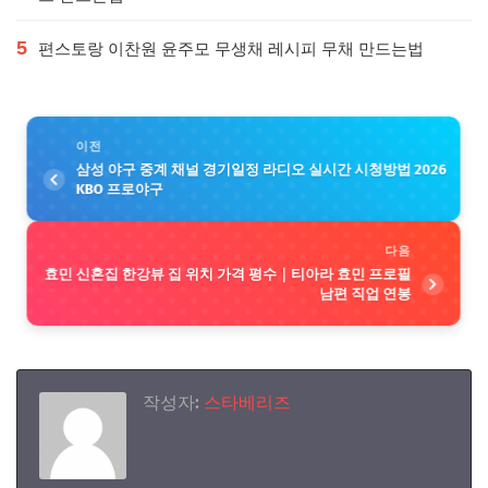
5
편스토랑 이찬원 윤주모 무생채 레시피 무채 만드는법
이전
삼성 야구 중계 채널 경기일정 라디오 실시간 시청방법 2026
KBO 프로야구
다음
효민 신혼집 한강뷰 집 위치 가격 평수｜티아라 효민 프로필
남편 직업 연봉
작성자:
스타베리즈