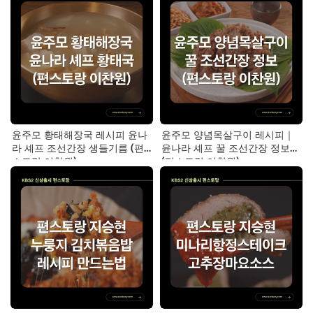
윤주모 황태해장국 레시피 윤나
윤주모 양념목살구이 레시피｜
라 셰프 조선간장 생들기름 (편
윤나라 셰프 꿀 조선간장 정보
스토랑 이찬원)
(편스토랑 이찬원)