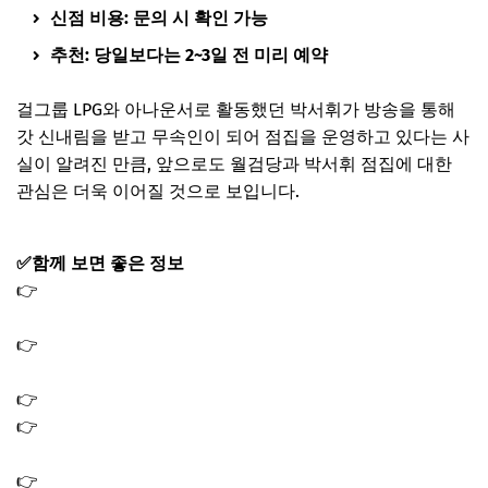
신점 비용: 문의 시 확인 가능
추천: 당일보다는 2~3일 전 미리 예약
걸그룹 LPG와 아나운서로 활동했던 박서휘가 방송을 통해
갓 신내림을 받고 무속인이 되어 점집을 운영하고 있다는 사
실이 알려진 만큼, 앞으로도 월검당과 박서휘 점집에 대한
관심은 더욱 이어질 것으로 보입니다.
✅함께 보면 좋은 정보
👉
롯데 야구 중계 채널 경기일정 라디오 생중계 2026 KBO
프로야구
👉
종량제 봉투 대란 사재기 이유｜타지역사용 가능할까?
(온라인 판매하는곳)
👉
종량제 봉투 온라인 구매 방법 판매처｜사재기 대란
👉
소득 하위 50% 기준 금액 얼마? 2026 민생지원금 15만원
지역화폐
👉
차상위계층 혜택 2026｜의료 주거 생활 지원금 총정리