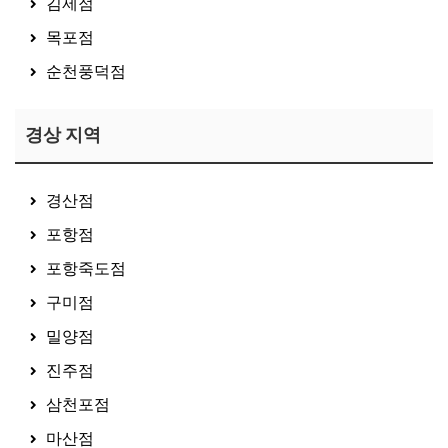
김제점
목포점
순천풍덕점
경상 지역
경산점
포항점
포항죽도점
구미점
밀양점
진주점
삼천포점
마산점