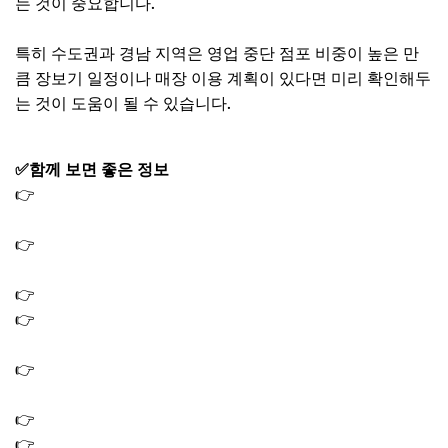
는 것이 중요합니다.
특히 수도권과 경남 지역은 영업 중단 점포 비중이 높은 만
큼 장보기 일정이나 매장 이용 계획이 있다면 미리 확인해두
는 것이 도움이 될 수 있습니다.
✅함께 보면 좋은 정보
👉
영화 6000원 할인권 신청 방법｜정부 영화할인 쿠폰 받
는법
👉
종합소득세 과세표준 세율 구간별 납부세액 계산방법
2026
👉
종합소득세 신고대상 확인방법 조회 금액 기간 2026
👉
차상위계층 기준 2026 소득 재산 차량 조건 한눈에 총정
리
👉
고유가 피해지원금 대상 확인 어디서｜국민비서 알림서
비스
👉
건강보험료 확인 방법, 모바일 앱으로 1분 조회 하는법
👉
모두의 카드 발급 방법 K패스 교통카드 신청 환급 조건