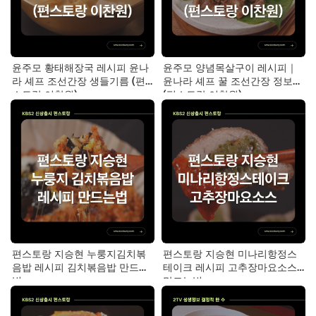
윤주모 황태해장국 레시피 윤나
윤주모 양념목살구이 레시피｜
라 셰프 조선간장 생들기름 (편
윤나라 셰프 꿀 조선간장 정보
스토랑 이찬원)
(편스토랑 이찬원)
편스토랑 지승현 누룽지김치볶
편스토랑 지승현 미나리항정스
음밥 레시피 김치볶음밥 만드는
테이크 레시피 고추장마요소스
법
만드는법