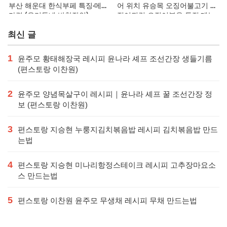
부산 해운대 한식부페 특징·메뉴·
어 위치 유승목 오징어불고기 오
가격 (우리동네 반찬장인)
징어튀김 오징어볶음 특징·메뉴·
가격
최신 글
1
윤주모 황태해장국 레시피 윤나라 셰프 조선간장 생들기름
(편스토랑 이찬원)
2
윤주모 양념목살구이 레시피｜윤나라 셰프 꿀 조선간장 정
보 (편스토랑 이찬원)
3
편스토랑 지승현 누룽지김치볶음밥 레시피 김치볶음밥 만드
는법
4
편스토랑 지승현 미나리항정스테이크 레시피 고추장마요소
스 만드는법
5
편스토랑 이찬원 윤주모 무생채 레시피 무채 만드는법