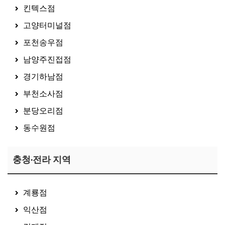
킨텍스점
고양터미널점
포천송우점
남양주진접점
경기하남점
부천소사점
분당오리점
동수원점
충청·전라 지역
계룡점
익산점