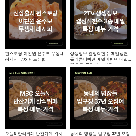
편스토랑 이찬원 윤주모 무생채
생생정보 결정적한수 메밀냉면
레시피 무채 만드는법
들기름비빔면 메밀비빔면 메밀
면 맛집 특징·메뉴·가격
오늘N 한식뷔페 반찬가게 위치
동네의 명장들 압구정 37년 오징