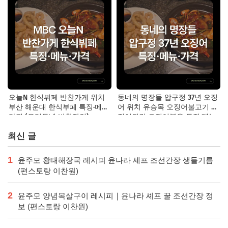
오늘N 한식뷔페 반찬가게 위치
동네의 명장들 압구정 37년 오징
부산 해운대 한식부페 특징·메뉴·
어 위치 유승목 오징어불고기 오
가격 (우리동네 반찬장인)
징어튀김 오징어볶음 특징·메뉴·
가격
최신 글
1
윤주모 황태해장국 레시피 윤나라 셰프 조선간장 생들기름
(편스토랑 이찬원)
2
윤주모 양념목살구이 레시피｜윤나라 셰프 꿀 조선간장 정
보 (편스토랑 이찬원)