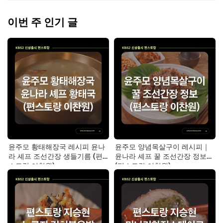
이번 주 인기 글
윤주모 황태해장국 레시피 윤나
윤주모 양념목살구이 레시피｜
라 셰프 조선간장 생들기름 (편
윤나라 셰프 꿀 조선간장 정보
스토랑 이찬원)
(편스토랑 이찬원)