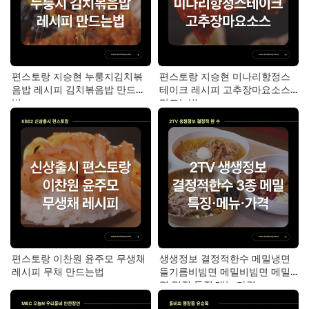
편스토랑 지승현 누룽지김치볶
편스토랑 지승현 미나리항정스
음밥 레시피 김치볶음밥 만드는
테이크 레시피 고추장마요소스
법
만드는법
편스토랑 이찬원 윤주모 무생채
생생정보 결정적한수 메밀냉면
레시피 무채 만드는법
들기름비빔면 메밀비빔면 메밀
면 맛집 특징·메뉴·가격