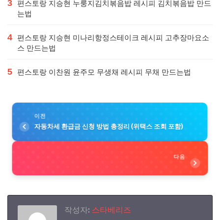
3
편스토랑 지승현 누룽지김치볶음밥 레시피 김치볶음밥 만드
는법
4
편스토랑 지승현 미나리항정스테이크 레시피 고추장마요소
스 만드는법
5
편스토랑 이찬원 윤주모 무생채 레시피 무채 만드는법
이전
자동차세 환급금 신청 방법 총정리 (위택스 조회 포함)
다음
작성자:
스타베리즈