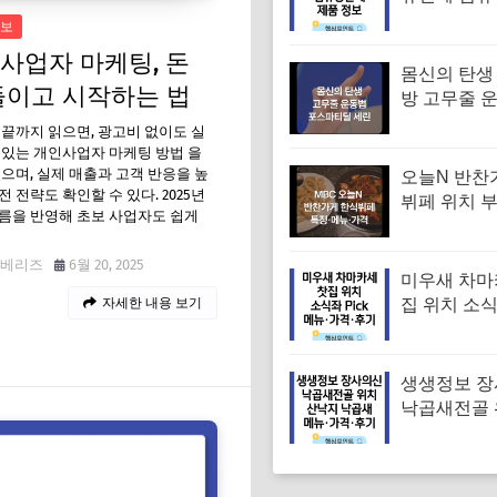
섬유향균제 
보
보 (나혼자산
사업자 마케팅, 돈
회)
몸신의 탄생
들이고 시작하는 법
방 고무줄 
겨진 치매 
 끝까지 읽으면, 광고비 없이도 실
｜포스파티
 있는 개인사업자 마케팅 방법 을
있으며, 실제 매출과 고객 반응을 높
오늘N 반찬
전 전략도 확인할 수 있다. 2025년
뷔페 위치 
름을 반영해 초보 사업자도 쉽게
대 한식부페
뉴·가격 (우
베리즈
6월 20, 2025
찬장인)
미우새 차마
자세한 내용 보기
집 위치 소
차 김부각샐
장스프 황차
뉴·가격·후
생생정보 
낙곱새전골 
낙지 낙곱새
엄 낙곱새집
뉴·가격·후