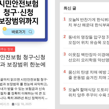
최신 글
1
오늘N 반찬가게 한식뷔
치 부산 해운대 한식부페
징·메뉴·가격 (우리동네
장인)
2
동네의 명장들 압구정 3
오징어 위치 유승목 오
불고기 오징어튀김 오
어주는 정보
음 특징·메뉴·가격
3
이웃집 백만장자 이경애
안전보험 청구·신청
선요리 요리학원 약선
과 보장범위 한눈에
식당 위치 요리연구소 
4
몸신의 탄생 치매 예방 
줄 운동법 숨겨진 치매 
 끝까지 읽으면 시민안전보험 청구·
험군｜포스파티딜세린
법과 보장범위 를 한눈에 파악하고,
 내가 받을 수 있는 보험금과 신속
5
오늘N 할매식당 도토
 절차 를 정확히 이해하는 데 큰 도
위치 양주 주꾸미 수육 
니다. 특히 2025년 최신 정책까지 …
리묵 맛집 특징·메뉴·가
베리즈
6월 18, 2025