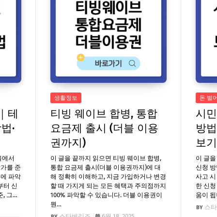
생활정보
돈 벌
톤｜테
티빙 웨이브 합병, 통합
시민
법·
요금제 출시 (더블 이용
방법
권까지)
보기
서울에서
이 글을 끝까지 읽으면 티빙 웨이브 합병,
이 글을
참가를 준
통합 요금제 출시(더블 이용권까지)에 대
신청 방
눈에 파악
해 정확히 이해하고, 지금 가입하거나 변경
사고 시
부터 신
할 때 가지게 되는 모든 혜택과 주의점까지
한 신청
, 그…
100% 파악할 수 있습니다. 더블 이용권이
움이 됩
뭔…
스타
스타베리즈
6월 18, 2025