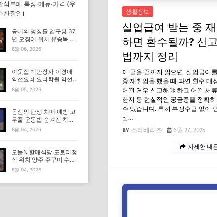
한식부페 특징·메뉴·가격 (우
생활정보
반찬장인)
실업급여 받는 중 
동네의 명장들 압구정 37
하면 환수될까? 신고
년 오징어 위치 유승목 오
징어불고기 오징어튀김 오
8월 06, 2026
법까지 정리
징어볶음 특징·메뉴·가격
이웃집 백만장자 이경애
이 글을 끝까지 읽으면 실업급여를
약선요리 요리학원 약선명
중 재취업을 했을 때 과연 환수 대
장 식당 위치 요리연구소
8월 05, 2026
어떤 경우 신고해야 하고 어떤 서
정보
한지 등 현실적인 궁금증을 정확히
수 있습니다. 특히 부정수급 없이
몸신의 탄생 치매 예방 고
실…
무줄 운동법 숨겨진 치매
고위험군｜포스파티딜세
스타베리즈
6월 27, 2025
8월 04, 2026
린
자세한 내용
오늘N 할매식당 도토리정
식 위치 양주 주꾸미 수육
도토리묵 맛집 특징·메뉴·
8월 04, 2026
가격