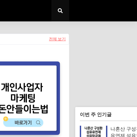
전체 보기
이번 주 인기글
나혼산 구성
유연제 섬