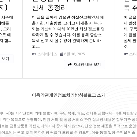
지)
산세 총정리
독 
풍 시즌에
이 글을 끝까지 읽으면 성실신고확인서 제
이 글을
피해를
출기한, 제출방법, 그리고 미제출 시 부과
서 발생
, 그리
되는 가산세에 대해 2025년 최신 정보를 명
제, 구
으로 예
확하게 알 수 있습니다. 이를 통해 종합소
게 환불
지 함…
득세 신고 시 실수 없이 완벽하게 준비하
실제 환
고,…
것…
스타베리즈
6월 18, 2025
스타
 보기
자세한 내용 보기
이용약관
개인정보처리방침
블로그 소개
미지)는 저작권법에 의해 보호되며, 무단 복제, 배포, 전재를 금합니다. 이를 위반할 
 위한 목적으로 운영되며, 민원 처리 및 공공 서비스 관련 상세한 내용은 정부기관 
이트는 금융상품을 직접 판매하거나 중개하지 않으며, 단순 정보 제공을 목적으로 운영
사이트에는 광고 및 제휴 마케팅 링크가 포함될 수 있으며, 이를 통해 일정 수익을 받습