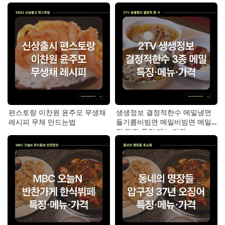
편스토랑 이찬원 윤주모 무생채
생생정보 결정적한수 메밀냉면
레시피 무채 만드는법
들기름비빔면 메밀비빔면 메밀
면 맛집 특징·메뉴·가격