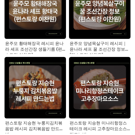
윤주모 황태해장국 레시피 윤나
윤주모 양념목살구이 레시피｜
라 셰프 조선간장 생들기름 (편
윤나라 셰프 꿀 조선간장 정보
스토랑 이찬원)
(편스토랑 이찬원)
편스토랑 지승현 누룽지김치볶
편스토랑 지승현 미나리항정스
음밥 레시피 김치볶음밥 만드는
테이크 레시피 고추장마요소스
법
만드는법