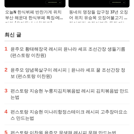
오늘N 한식뷔페 반찬가게 위치
동네의 명장들 압구정 37년 오징
부산 해운대 한식부페 특징·메뉴·
어 위치 유승목 오징어불고기 오
가격 (우리동네 반찬장인)
징어튀김 오징어볶음 특징·메뉴·
가격
최신 글
1
윤주모 황태해장국 레시피 윤나라 셰프 조선간장 생들기름
(편스토랑 이찬원)
2
윤주모 양념목살구이 레시피｜윤나라 셰프 꿀 조선간장 정
보 (편스토랑 이찬원)
3
편스토랑 지승현 누룽지김치볶음밥 레시피 김치볶음밥 만드
는법
4
편스토랑 지승현 미나리항정스테이크 레시피 고추장마요소
스 만드는법
5
편스토랑 이찬원 윤주모 무생채 레시피 무채 만드는법