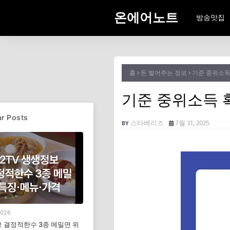
온에어노트
방송맛집
홈
돈 벌어주는 정보
기준 중위소득
기준 중위소득 확
r Posts
스타베리즈
7월 31, 2025
2026
 결정적한수 3종 메밀면 위