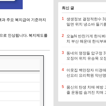
최신 글
1
생생정보 결정적한수 3
금액과 주요 복지급여 기준까지
밀면 위치 냉소바 들기
바 비빔소바 메밀국수집
징·메뉴·가격
만 원으로 인상됩니다. 복지제도를
2
오늘N 반찬가게 한식뷔
치 부산 해운대 한식부페
징·메뉴·가격 (우리동네
장인)
3
동네의 명장들 압구정 3
오징어 위치 유승목 오
불고기 오징어튀김 오
음 특징·메뉴·가격
4
이웃집 백만장자 이경애
선요리 요리학원 약선
식당 위치 요리연구소 
5
몸신의 탄생 치매 예방 
줄 운동법 숨겨진 치매 
험군｜포스파티딜세린