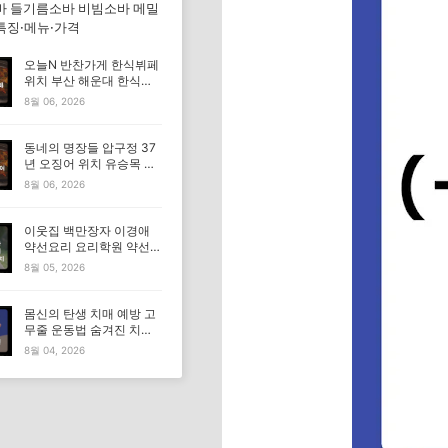
바 들기름소바 비빔소바 메밀
특징·메뉴·가격
오늘N 반찬가게 한식뷔페
위치 부산 해운대 한식부
페 특징·메뉴·가격 (우리동
8월 06, 2026
네 반찬장인)
동네의 명장들 압구정 37
년 오징어 위치 유승목 오
징어불고기 오징어튀김 오
8월 06, 2026
징어볶음 특징·메뉴·가격
이웃집 백만장자 이경애
약선요리 요리학원 약선명
장 식당 위치 요리연구소
8월 05, 2026
정보
몸신의 탄생 치매 예방 고
무줄 운동법 숨겨진 치매
고위험군｜포스파티딜세
8월 04, 2026
린