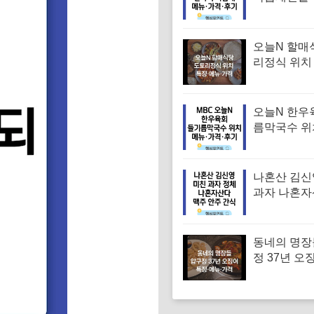
낙지 낙곱새
엄 낙곱새집
뉴·가격·후
오늘N 할매
리정식 위치
꾸미 수육 
맛집 특징·
오늘N 한우
름막국수 위
순메밀 한우
국수 특징·메
후기 (오늘
나혼산 김신
는날)
과자 나혼자
주 안주 간
이선민 선물
동네의 명장
정 37년 오
유승목 오
오징어튀김
음 특징·메