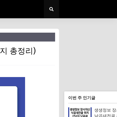
지 총정리)
이번 주 인기글
생생정보 
낙곱새전골 