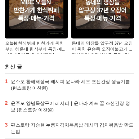
오늘N 한식뷔페 반찬가게 위치
동네의 명장들 압구정 37년 오징
부산 해운대 한식부페 특징·메뉴·
어 위치 유승목 오징어불고기 오
가격 (우리동네 반찬장인)
징어튀김 오징어볶음 특징·메뉴·
가격
최신 글
1
윤주모 황태해장국 레시피 윤나라 셰프 조선간장 생들기름
(편스토랑 이찬원)
2
윤주모 양념목살구이 레시피｜윤나라 셰프 꿀 조선간장 정
보 (편스토랑 이찬원)
3
편스토랑 지승현 누룽지김치볶음밥 레시피 김치볶음밥 만드
는법