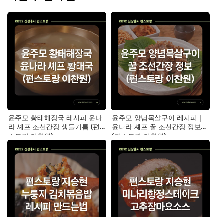
윤주모 황태해장국 레시피 윤나
윤주모 양념목살구이 레시피｜
라 셰프 조선간장 생들기름 (편
윤나라 셰프 꿀 조선간장 정보
스토랑 이찬원)
(편스토랑 이찬원)