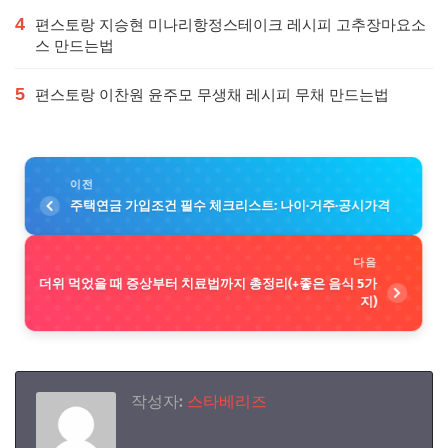
4
편스토랑 지승현 미나리항정스테이크 레시피 고추장마요소
스 만드는법
5
편스토랑 이찬원 윤주모 무생채 레시피 무채 만드는법
이전
주택연금 가입조건 필수 체크리스트: 나이·거주·공시가격
다음
더위 먹었을 때 증상부터 치료법까지 총정리(+좋은 음식 5가
지)
작성자:
스타베리즈