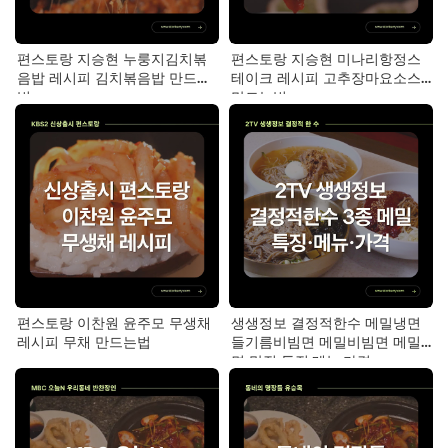
편스토랑 지승현 누룽지김치볶
편스토랑 지승현 미나리항정스
음밥 레시피 김치볶음밥 만드는
테이크 레시피 고추장마요소스
법
만드는법
편스토랑 이찬원 윤주모 무생채
생생정보 결정적한수 메밀냉면
레시피 무채 만드는법
들기름비빔면 메밀비빔면 메밀
면 맛집 특징·메뉴·가격