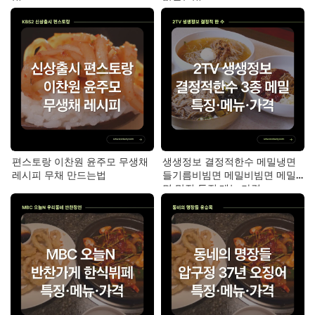
법
만드는법
편스토랑 이찬원 윤주모 무생채
생생정보 결정적한수 메밀냉면
레시피 무채 만드는법
들기름비빔면 메밀비빔면 메밀
면 맛집 특징·메뉴·가격