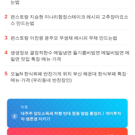
는법
2
편스토랑 지승현 미나리항정스테이크 레시피 고추장마요소
스 만드는법
3
편스토랑 이찬원 윤주모 무생채 레시피 무채 만드는법
4
생생정보 결정적한수 메밀냉면 들기름비빔면 메밀비빔면 메
밀면 맛집 특징·메뉴·가격
5
오늘N 한식뷔페 반찬가게 위치 부산 해운대 한식부페 특징·
메뉴·가격 (우리동네 반찬장인)
이전
대주주 양도소득세 하향 반대 청원 방법 총정리ㅣ개미투자
자 생존권 지키기