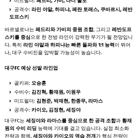
미드필더:
페드리, 가비, 다니 올모
공격수:
라민 야말, 하피냐, 페란 토레스, 쿠바르시, 레반
도프스키
바르셀로나는
페드리와 가비의 중원 조합
, 그리고
레반도프
스키를 중심
으로 한 전방 라인이 강력한 무기가 될 전망입니
다. 특히
라민 야말과 하피냐는 빠른 돌파와 1:1 능력
이 뛰어
나, 대구 수비진을 압박할 가능성이 높습니다.
대구FC 예상 선발 라인업
골키퍼:
오승훈
수비수:
김진혁, 황재원, 이원우
미드필더:
김현준, 박재현, 한종무, 라마스
공격수:
카이오, 김정현, 세징야
대구FC는
세징야와 라마스를 중심으로 한 공격 조합
과
황재
원의 수비 리딩
능력에 기대를 걸고 있습니다. 실점 최소화
전략과 함께,
세징야와 카이오의 역습 전개
가 핵심 전략이