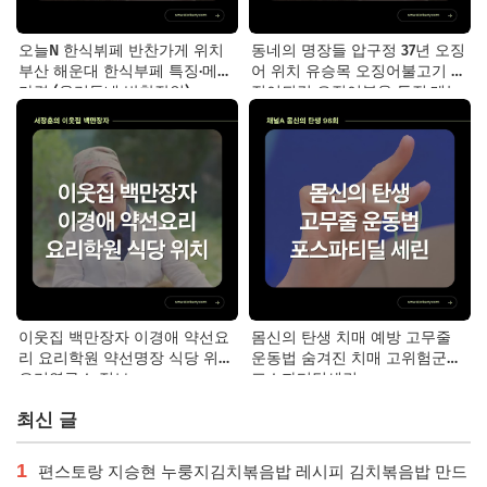
오늘N 한식뷔페 반찬가게 위치
동네의 명장들 압구정 37년 오징
부산 해운대 한식부페 특징·메뉴·
어 위치 유승목 오징어불고기 오
가격 (우리동네 반찬장인)
징어튀김 오징어볶음 특징·메뉴·
가격
이웃집 백만장자 이경애 약선요
몸신의 탄생 치매 예방 고무줄
리 요리학원 약선명장 식당 위치
운동법 숨겨진 치매 고위험군｜
요리연구소 정보
포스파티딜세린
최신 글
1
편스토랑 지승현 누룽지김치볶음밥 레시피 김치볶음밥 만드