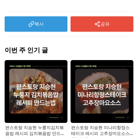
복사
공유
이번 주 인기 글
편스토랑 지승현 누룽지김치볶
편스토랑 지승현 미나리항정스
음밥 레시피 김치볶음밥 만드는
테이크 레시피 고추장마요소스