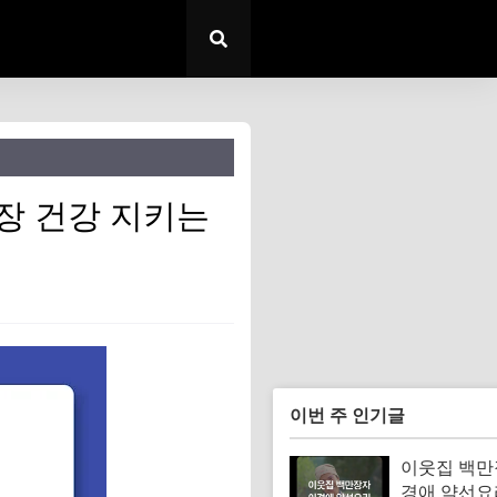
장 건강 지키는
이번 주 인기글
이웃집 백만
경애 약선요