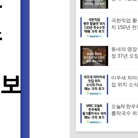
학원 약선명
위치 요리연
보
극한직업 황
치 150년 
옥수수엿 택
인 주문·가
동네의 명장
정 37년 오
유승목 오
오징어튀김
음 특징·메
미우새 차마
집 위치 소
차 김부각샐
장스프 황차
뉴·가격·후
오늘N 한우
름막국수 위
순메밀 한우
국수 특징·메
후기 (오늘