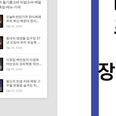
바 들기름소바 비빔소바 메밀
특징·메뉴·가격
오늘N 반찬가게 한식뷔페
위치 부산 해운대 한식부
페 특징·메뉴·가격 (우리동
8월 06, 2026
네 반찬장인)
동네의 명장들 압구정 37
년 오징어 위치 유승목 오
징어불고기 오징어튀김 오
8월 06, 2026
징어볶음 특징·메뉴·가격
이웃집 백만장자 이경애
약선요리 요리학원 약선명
장 식당 위치 요리연구소
8월 05, 2026
정보
몸신의 탄생 치매 예방 고
무줄 운동법 숨겨진 치매
고위험군｜포스파티딜세
8월 04, 2026
린