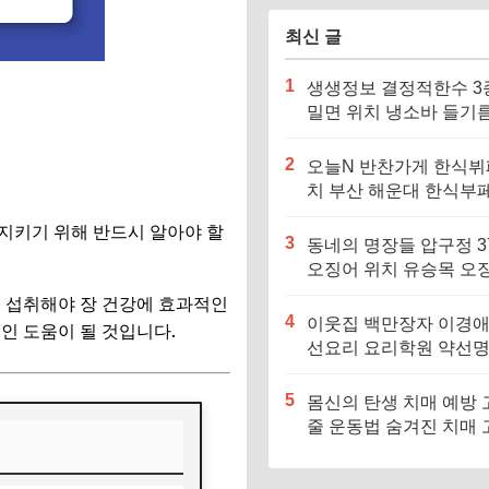
는날)
최신 글
1
생생정보 결정적한수 3
밀면 위치 냉소바 들기
바 비빔소바 메밀국수집
징·메뉴·가격
2
오늘N 반찬가게 한식뷔
치 부산 해운대 한식부페
징·메뉴·가격 (우리동네
 지키기 위해 반드시 알아야 할
장인)
3
동네의 명장들 압구정 3
오징어 위치 유승목 오
불고기 오징어튀김 오
떻게 섭취해야 장 건강에 효과적인
음 특징·메뉴·가격
4
이웃집 백만장자 이경애
적인 도움이 될 것입니다.
선요리 요리학원 약선
식당 위치 요리연구소 
5
몸신의 탄생 치매 예방 
줄 운동법 숨겨진 치매 
험군｜포스파티딜세린