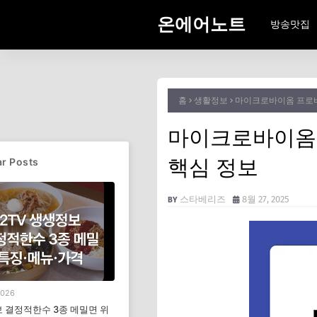
온에어노트
방송맛집
홈
생활정보
마이크로바이옴 프로바
마이크로바이옴 
핵심 정보
r Posts
스타베리즈
8월 27, 2025
2026
 결정적한수 3종 메밀면 위