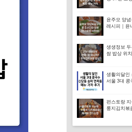
유승목 오
오징어튀김
음 특징·메
윤주모 양
레시피｜윤
꿀 조선간장 
스토랑 이찬
생생정보 
쌈 밥상 위치
머니 두부보
특징·메뉴·가
밥됩니까)
생활의달인
서울 3대 콩
맛집 위치 
대표 콩국수
메뉴·가격·
편스토랑 지
룽지김치볶
피 김치볶음
는법