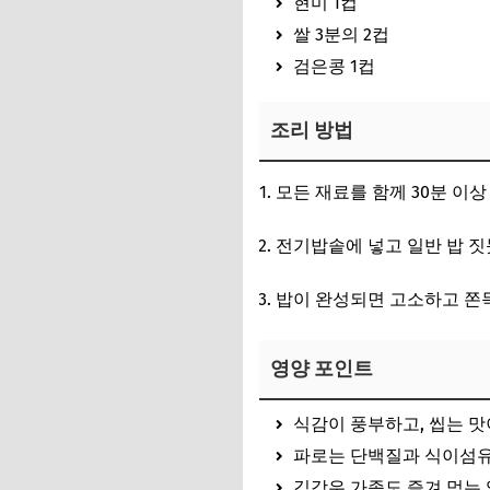
현미 1컵
쌀 3분의 2컵
검은콩 1컵
조리 방법
모든 재료를 함께 30분 이상
전기밥솥에 넣고 일반 밥 짓
밥이 완성되면 고소하고 쫀
영양 포인트
식감이 풍부하고, 씹는 맛
파로는 단백질과 식이섬유
김강우 가족도 즐겨 먹는