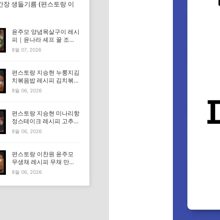
간장 생들기름 (편스토랑 이
윤주모 양념목살구이 레시
피｜윤나라 셰프 꿀 조선
간장 정보 (편스토랑 이찬
8월 07, 2026
원)
편스토랑 지승현 누룽지김
치볶음밥 레시피 김치볶음
밥 만드는법
8월 06, 2026
편스토랑 지승현 미나리항
정스테이크 레시피 고추장
마요소스 만드는법
8월 06, 2026
편스토랑 이찬원 윤주모
무생채 레시피 무채 만드
는법
8월 06, 2026