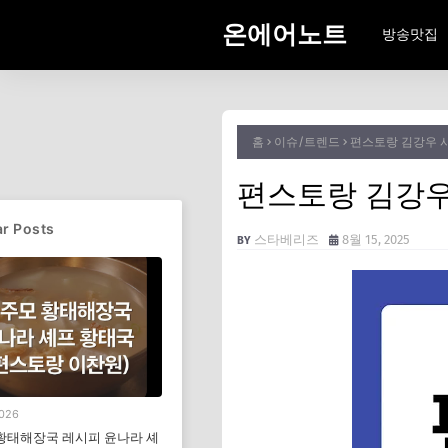
온에어노트
방송맛집
홈
이슈/트렌드
편스토랑 김강우 
편스토랑 김강우
r Posts
스타베리즈
8월 15, 2025
2026
황태해장국 레시피 윤나라 셰