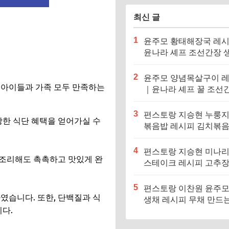
최신 글
1
윤주모 황태해장국 레
윤나라 셰프 조선간장 
기름 (편스토랑 이찬원)
2
윤주모 양념목살구이 
 아이들과 가족 모두 만족하는
｜윤나라 셰프 꿀 조선
정보 (편스토랑 이찬원)
3
편스토랑 지승현 누룽
강한 식단 혜택을 얻어가실 수
볶음밥 레시피 김치볶
만드는법
4
편스토랑 지승현 미나
 조리해도 촉촉하고 맛있게 완
스테이크 레시피 고추
소스 만드는법
5
편스토랑 이찬원 윤주모
였습니다. 또한, 단백질과 식
생채 레시피 무채 만드
다.