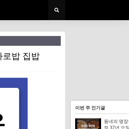
파로밥 집밥
이번 주 인기글
동네의 명장
정 37년 오