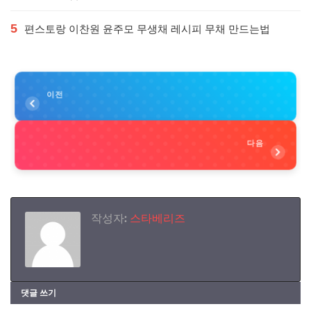
5
편스토랑 이찬원 윤주모 무생채 레시피 무채 만드는법
이전
다음
작성자:
스타베리즈
댓글 쓰기