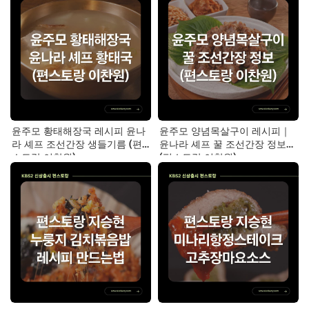
윤주모 황태해장국 레시피 윤나
윤주모 양념목살구이 레시피｜
라 셰프 조선간장 생들기름 (편
윤나라 셰프 꿀 조선간장 정보
스토랑 이찬원)
(편스토랑 이찬원)