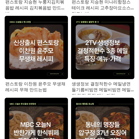
편스토랑 지승현 누룽지김치볶
편스토랑 지승현 미나리항정스
음밥 레시피 김치볶음밥 만드는
테이크 레시피 고추장마요소스
법
만드는법
편스토랑 이찬원 윤주모 무생채
생생정보 결정적한수 메밀냉면
레시피 무채 만드는법
들기름비빔면 메밀비빔면 메밀
면 맛집 특징·메뉴·가격