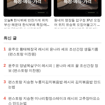
오늘N 한식뷔페 반찬가게 위치
동네의 명장들 압구정 37년 오징
부산 해운대 한식부페 특징·메뉴·
어 위치 유승목 오징어불고기 오
가격 (우리동네 반찬장인)
징어튀김 오징어볶음 특징·메뉴·
가격
최신 글
1
윤주모 황태해장국 레시피 윤나라 셰프 조선간장 생들기름
(편스토랑 이찬원)
2
윤주모 양념목살구이 레시피｜윤나라 셰프 꿀 조선간장 정
보 (편스토랑 이찬원)
3
편스토랑 지승현 누룽지김치볶음밥 레시피 김치볶음밥 만드
는법
4
편스토랑 지승현 미나리항정스테이크 레시피 고추장마요소
스 만드는법