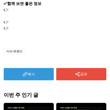
✅함께 보면 좋은 정보
👉
손흥민 LAFC 경기 | 애플TV · MLS 시즌패스 생중계 시청
방법
👉
손흥민 경기일정 한눈에 확인ㅣMLS LAFC 전경기 체크
👉
한국 멕시코 축구 중계 채널·일정·라인업｜실시간 시청
방법
이슈/트렌드
복사
공유
이번 주 인기 글