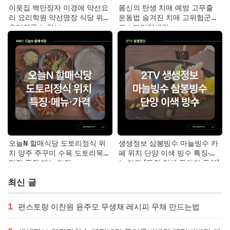
이웃집 백만장자 이경애 약선요
몸신의 탄생 치매 예방 고무줄
리 요리학원 약선명장 식당 위치
운동법 숨겨진 치매 고위험군｜
요리연구소 정보
포스파티딜세린
오늘N 할매식당 도토리정식 위
생생정보 삼봉빙수 마늘빙수 카
치 양주 주꾸미 수육 도토리묵
페 위치 단양 이색 빙수 특징·메
맛집 특징·메뉴·가격
뉴·가격 (독한 인생 독하다 독해)
최신 글
1
편스토랑 이찬원 윤주모 무생채 레시피 무채 만드는법