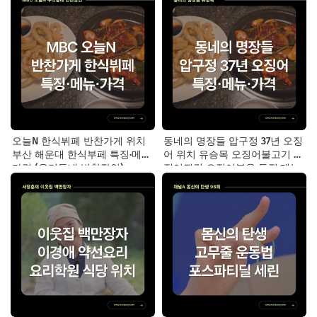
오늘N 한식뷔페 반찬가게 위치
동네의 명장들 압구정 37년 오징
부산 해운대 한식부페 특징·메뉴·
어 위치 유승목 오징어불고기 오
가격 (우리동네 반찬장인)
징어튀김 오징어볶음 특징·메뉴·
가격