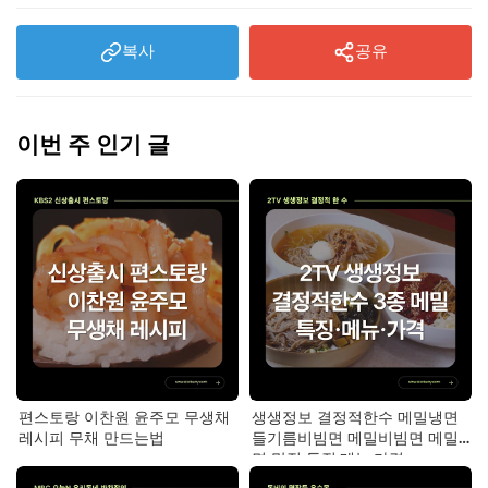
복사
공유
이번 주 인기 글
편스토랑 이찬원 윤주모 무생채
생생정보 결정적한수 메밀냉면
레시피 무채 만드는법
들기름비빔면 메밀비빔면 메밀
면 맛집 특징·메뉴·가격