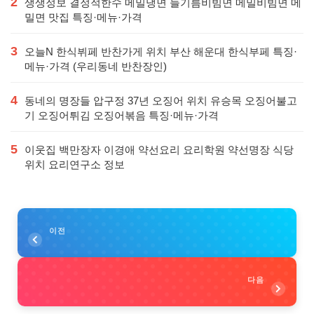
2
생생정보 결정적한수 메밀냉면 들기름비빔면 메밀비빔면 메
밀면 맛집 특징·메뉴·가격
3
오늘N 한식뷔페 반찬가게 위치 부산 해운대 한식부페 특징·
메뉴·가격 (우리동네 반찬장인)
4
동네의 명장들 압구정 37년 오징어 위치 유승목 오징어불고
기 오징어튀김 오징어볶음 특징·메뉴·가격
5
이웃집 백만장자 이경애 약선요리 요리학원 약선명장 식당
위치 요리연구소 정보
이전
다음