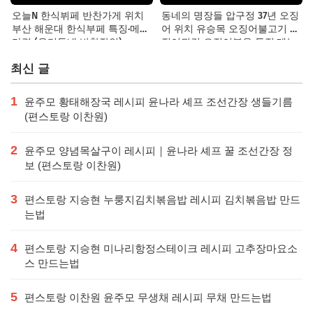
오늘N 한식뷔페 반찬가게 위치
동네의 명장들 압구정 37년 오징
부산 해운대 한식부페 특징·메뉴·
어 위치 유승목 오징어불고기 오
가격 (우리동네 반찬장인)
징어튀김 오징어볶음 특징·메뉴·
가격
최신 글
1
윤주모 황태해장국 레시피 윤나라 셰프 조선간장 생들기름
(편스토랑 이찬원)
2
윤주모 양념목살구이 레시피｜윤나라 셰프 꿀 조선간장 정
보 (편스토랑 이찬원)
3
편스토랑 지승현 누룽지김치볶음밥 레시피 김치볶음밥 만드
는법
4
편스토랑 지승현 미나리항정스테이크 레시피 고추장마요소
스 만드는법
5
편스토랑 이찬원 윤주모 무생채 레시피 무채 만드는법