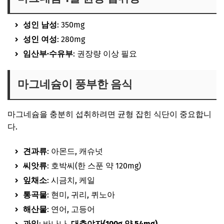
성인 남성
: 350mg
성인 여성
: 280mg
임산부·수유부
: 권장량 이상 필요
마그네슘이 풍부한 음식
마그네슘을 충분히 섭취하려면 균형 잡힌 식단이 중요합니
다.
견과류
: 아몬드, 캐슈넛
씨앗류
: 호박씨(한 스푼 약 120mg)
잎채소
: 시금치, 케일
통곡물
: 현미, 귀리, 퀴노아
해산물
: 연어, 고등어
과일
: 바나나,
대추야자(100g 약 54mg)