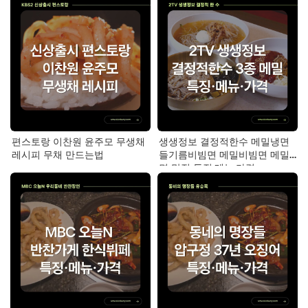
편스토랑 이찬원 윤주모 무생채
생생정보 결정적한수 메밀냉면
레시피 무채 만드는법
들기름비빔면 메밀비빔면 메밀
면 맛집 특징·메뉴·가격