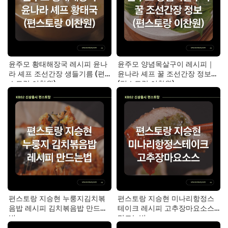
윤주모 황태해장국 레시피 윤나
윤주모 양념목살구이 레시피｜
라 셰프 조선간장 생들기름 (편
윤나라 셰프 꿀 조선간장 정보
스토랑 이찬원)
(편스토랑 이찬원)
편스토랑 지승현 누룽지김치볶
편스토랑 지승현 미나리항정스
음밥 레시피 김치볶음밥 만드는
테이크 레시피 고추장마요소스
법
만드는법