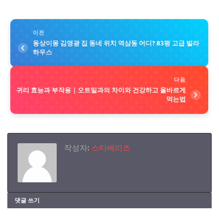
이전
동상이몽 김영광 집 동네 위치 역삼동 어디? 83평 고급 빌라
하우스
다음
귀리 효능과 부작용｜오트밀과의 차이와 건강하고 올바르게
먹는법
작성자:
스타베리즈
댓글 쓰기