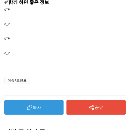
✅함께 하면 좋은 정보
👉
나혼산 안재현 친구 부부 서핑 숍 해수욕장 위치 장소 어
디? 아이와 함께
👉
나혼산 박천휴 작가 프로필 나이 작품｜어쩌면 해피엔딩
뮤지컬
👉
나혼산 이장우 고성 스쿠버다이빙 위치 장소 어디? 나혼
자산다 하재숙 듀공
👉
나혼자산다 편성표와 재방송 다시보기: 나혼산 무료 시
청 방법 총정리
이슈/트렌드
복사
공유