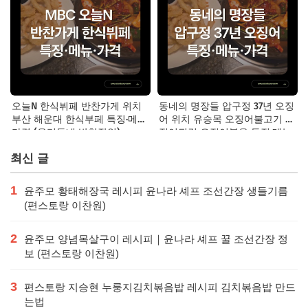
오늘N 한식뷔페 반찬가게 위치
동네의 명장들 압구정 37년 오징
부산 해운대 한식부페 특징·메뉴·
어 위치 유승목 오징어불고기 오
가격 (우리동네 반찬장인)
징어튀김 오징어볶음 특징·메뉴·
가격
최신 글
1
윤주모 황태해장국 레시피 윤나라 셰프 조선간장 생들기름
(편스토랑 이찬원)
2
윤주모 양념목살구이 레시피｜윤나라 셰프 꿀 조선간장 정
보 (편스토랑 이찬원)
3
편스토랑 지승현 누룽지김치볶음밥 레시피 김치볶음밥 만드
는법