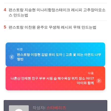
4
편스토랑 지승현 미나리항정스테이크 레시피 고추장마요소
스 만드는법
5
편스토랑 이찬원 윤주모 무생채 레시피 무채 만드는법
이전
편스토랑 이정현 김밥 유리 도마｜고흐 꽃 피는 아몬드 나무
쟁반
다음
나혼산 안재현 친구 부부 서핑 숍 해수욕장 위치 장소 어디?
아이와 함께
작성자:
스타베리즈