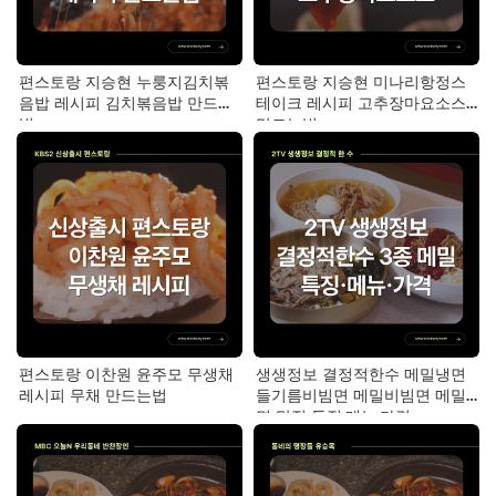
편스토랑 지승현 누룽지김치볶
편스토랑 지승현 미나리항정스
음밥 레시피 김치볶음밥 만드는
테이크 레시피 고추장마요소스
법
만드는법
편스토랑 이찬원 윤주모 무생채
생생정보 결정적한수 메밀냉면
레시피 무채 만드는법
들기름비빔면 메밀비빔면 메밀
면 맛집 특징·메뉴·가격