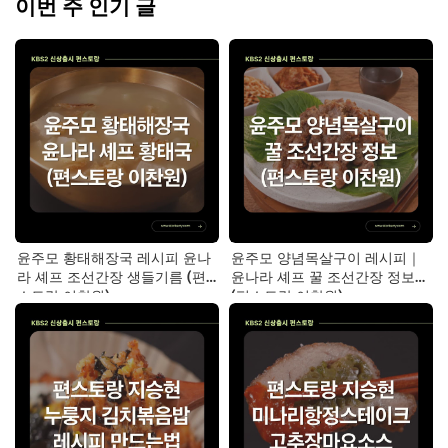
이번 주 인기 글
윤주모 황태해장국 레시피 윤나
윤주모 양념목살구이 레시피｜
라 셰프 조선간장 생들기름 (편
윤나라 셰프 꿀 조선간장 정보
스토랑 이찬원)
(편스토랑 이찬원)