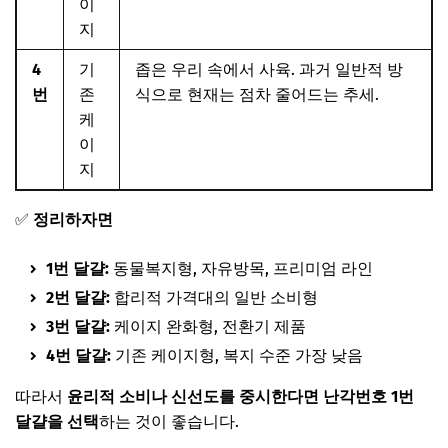
이
지
4
기
좁은 우리 속에서 사육. 과거 일반적 방
번
존
식으로 현재는 점차 줄어드는 추세.
케
이
지
✅
정리하자면
1번 달걀:
동물복지형, 자유방목, 프리미엄 라인
2번 달걀:
합리적 가격대의 일반 소비형
3번 달걀:
케이지 완화형, 전환기 제품
4번 달걀:
기존 케이지형, 복지 수준 가장 낮음
따라서
윤리적 소비나 신선도를 중시한다면 난각번호 1번
달걀을 선택
하는 것이 좋습니다.