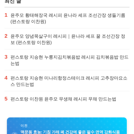
최신 글
1
윤주모 황태해장국 레시피 윤나라 셰프 조선간장 생들기름
(편스토랑 이찬원)
2
윤주모 양념목살구이 레시피｜윤나라 셰프 꿀 조선간장 정
보 (편스토랑 이찬원)
3
편스토랑 지승현 누룽지김치볶음밥 레시피 김치볶음밥 만드
는법
4
편스토랑 지승현 미나리항정스테이크 레시피 고추장마요소
스 만드는법
5
편스토랑 이찬원 윤주모 무생채 레시피 무채 만드는법
이전
맥문동 효능: 기침 가래 폐 건강에 좋은 필수 면역 강화식품