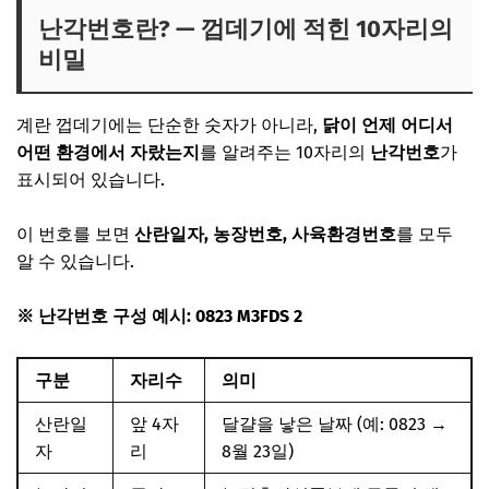
난각번호란? — 껍데기에 적힌 10자리의
비밀
계란 껍데기에는 단순한 숫자가 아니라,
닭이 언제 어디서
어떤 환경에서 자랐는지
를 알려주는 10자리의
난각번호
가
표시되어 있습니다.
이 번호를 보면
산란일자, 농장번호, 사육환경번호
를 모두
알 수 있습니다.
※ 난각번호 구성 예시:
0823 M3FDS 2
구분
자리수
의미
산란일
앞 4자
달걀을 낳은 날짜 (예: 0823 →
자
리
8월 23일)