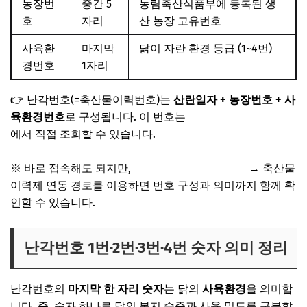
농장번
중간 5
농림축산식품부에 등록된 생
호
자리
산 농장 고유번호
사육환
마지막
닭이 자란 환경 등급 (1~4번)
경번호
1자리
👉 난각번호(=축산물이력번호)는
산란일자 + 농장번호 + 사
육환경번호
로 구성됩니다. 이 번호는
축산물이력제 페이지
에서 직접 조회할 수 있습니다.
※ 바로 접속해도 되지만,
식품안전나라 홈페이지
→ 축산물
이력제 연동 경로를 이용하면 번호 구성과 의미까지 함께 확
인할 수 있습니다.
난각번호 1번·2번·3번·4번 숫자 의미 정리
난각번호의
마지막 한 자리 숫자
는 닭의
사육환경
을 의미합
니다. 즉, 숫자 하나로 닭의 복지 수준과 사육 밀도를 구분할