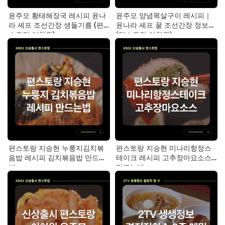
윤주모 황태해장국 레시피 윤나
윤주모 양념목살구이 레시피｜
라 셰프 조선간장 생들기름 (편
윤나라 셰프 꿀 조선간장 정보
스토랑 이찬원)
(편스토랑 이찬원)
편스토랑 지승현 누룽지김치볶
편스토랑 지승현 미나리항정스
음밥 레시피 김치볶음밥 만드는
테이크 레시피 고추장마요소스
법
만드는법