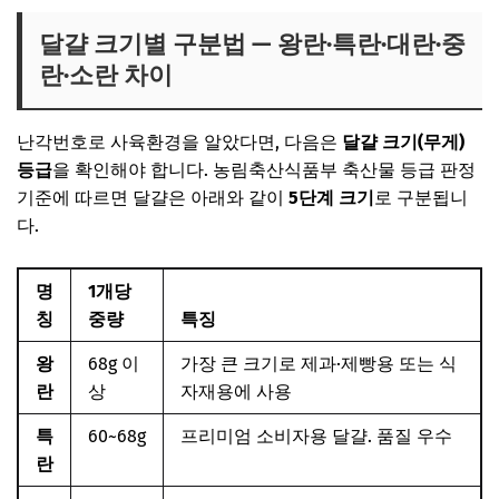
달걀 크기별 구분법 — 왕란·특란·대란·중
란·소란 차이
난각번호로 사육환경을 알았다면, 다음은
달걀 크기(무게)
등급
을 확인해야 합니다. 농림축산식품부 축산물 등급 판정
기준에 따르면 달걀은 아래와 같이
5단계 크기
로 구분됩니
다.
명
1개당
칭
중량
특징
왕
68g 이
가장 큰 크기로 제과·제빵용 또는 식
란
상
자재용에 사용
특
60~68g
프리미엄 소비자용 달걀. 품질 우수
란