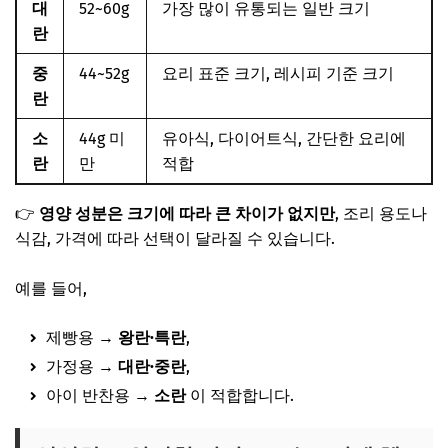
대
52~60g
가장 많이 유통되는 일반 크기
란
중
44~52g
요리 표준 크기, 레시피 기준 크기
란
소
44g 미
유아식, 다이어트식, 간단한 요리에
란
만
적합
👉
영양 성분은 크기에 따라 큰 차이가 없지만
, 조리 용도나
식감, 가격에 따라 선택이 달라질 수 있습니다.
예를 들어,
제빵용 →
왕란·특란
,
가정용 →
대란·중란
,
아이 반찬용 →
소란
이 적합합니다.