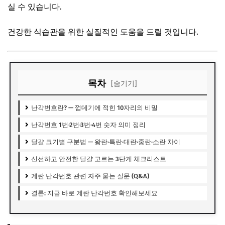
실 수 있습니다.
건강한 식습관을 위한 실질적인 도움을 드릴 것입니다.
목차
[숨기기]
난각번호란? — 껍데기에 적힌 10자리의 비밀
난각번호 1번·2번·3번·4번 숫자 의미 정리
달걀 크기별 구분법 — 왕란·특란·대란·중란·소란 차이
신선하고 안전한 달걀 고르는 3단계 체크리스트
계란 난각번호 관련 자주 묻는 질문 (Q&A)
결론: 지금 바로 계란 난각번호 확인해보세요