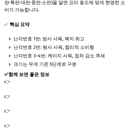
란·특란·대란·중란·소란)을 알면 요리 용도에 맞게 현명한 소
비가 가능합니다.
✅
핵심 요약
난각번호 1번: 방사 사육, 복지 최고
난각번호 2번: 평사 사육, 합리적 소비형
난각번호 3~4번: 케이지 사육, 점차 감소 추세
크기는 무게 기준 5단계로 구분
✅함께 보면 좋은 정보
👉
올리브오일 효능 및 추천 먹는법｜올바른 보관법 및 부
작용까지
👉
파로 곡물 효능 및 부작용｜안전하게 먹는법과 올바른
섭취 가이드
👉
레몬자몽즙 효능 및 추천｜혈당 수치 관리와 체지방 감
소 비밀
👉
바나바잎 추출물 효능 및 추천｜체지방 관리와 혈당 수