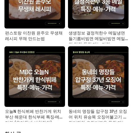
편스토랑 이찬원 윤주모 무생채
생생정보 결정적한수 메밀냉면
레시피 무채 만드는법
들기름비빔면 메밀비빔면 메밀
면 맛집 특징·메뉴·가격
오늘N 한식뷔페 반찬가게 위치
동네의 명장들 압구정 37년 오징
부산 해운대 한식부페 특징·메뉴·
어 위치 유승목 오징어불고기 오
가격 (우리동네 반찬장인)
징어튀김 오징어볶음 특징·메뉴·
가격