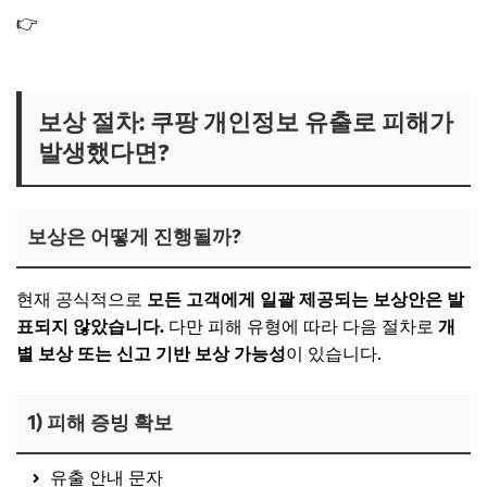
👉
내 명의 계좌 조회부터 1분만에 찾기 방법까지(+통신조
회까지)
보상 절차: 쿠팡 개인정보 유출로 피해가
발생했다면?
보상은 어떻게 진행될까?
현재 공식적으로
모든 고객에게 일괄 제공되는 보상안은 발
표되지 않았습니다.
다만 피해 유형에 따라 다음 절차로
개
별 보상 또는 신고 기반 보상 가능성
이 있습니다.
1) 피해 증빙 확보
유출 안내 문자