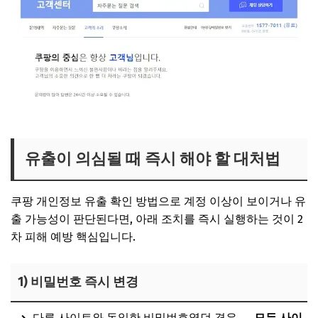
쿠팡 고객센터 바로 가기
유출이 의심될 때 즉시 해야 할 대처법
쿠팡 개인정보 유출 확인 방법으로 계정 이상이 보이거나 유
출 가능성이 판단된다면, 아래 조치를 즉시 실행하는 것이 2
차 피해 예방 핵심입니다.
1) 비밀번호 즉시 변경
다른 사이트와 동일한 비밀번호였던 경우 →
모든 사이