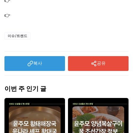
👉
생계급여 금액 및 지급일 2026｜기초생활수급자 자격 지
급액 신청 방법
👉
건강보험료 계산 방법과 상위 10% 기준 확인법
이슈/트렌드
복사
공유
이번 주 인기 글