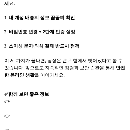
세요.
내 계정 배송지 정보
꼼꼼히
확인
비밀번호 변경 + 2단계 인증 설정
스미싱 문자·의심 결제 반드시 점검
이 세 가지가 끝나면, 당장은 큰 위험에서 벗어났다고 볼 수
있습니다. 앞으로도 지속적인 점검과 보안 습관을 통해
안전
한 온라인 생활
을 이어가세요.
✅함께 보면 좋은 정보
👉
롯데카드 해지 방법: 해킹 사고로 인한 개인정보 유출 피
해 방지 방법
👉
KT 보이스피싱 탐지 2.0 앱 설치부터 실시간 사용방법까
지 총정리