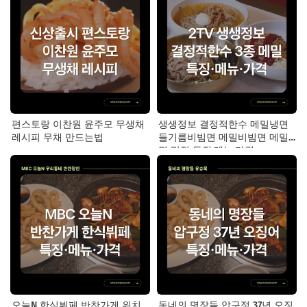
편스토랑 이찬원 윤주모 무생채
생생정보 결정적한수 메밀냉면
레시피 무채 만드는법
들기름비빔면 메밀비빔면 메밀
면 맛집 특징·메뉴·가격
오늘N 한식뷔페 반찬가게 위치
동네의 명장들 압구정 37년 오징