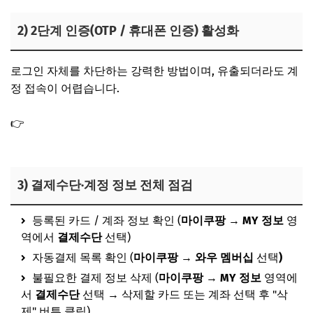
2) 2단계 인증(OTP / 휴대폰 인증) 활성화
로그인 자체를 차단하는 강력한 방법이며, 유출되더라도 계
정 접속이 어렵습니다.
👉
핸드폰 초기화(백업까지) 및 2단계 인증 설정 방법 완벽
정리
3) 결제수단·계정 정보 전체 점검
등록된 카드 / 계좌 정보 확인 (
마이쿠팡
→
MY 정보
영
역에서
결제수단
선택)
자동결제 목록 확인 (
마이쿠팡
→
와우 멤버십
선택
)
불필요한 결제 정보 삭제 (
마이쿠팡
→
MY 정보
영역에
서
결제수단
선택
→ 삭제할 카드 또는 계좌 선택 후 "삭
제" 버튼 클릭)