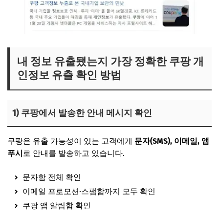
내 정보 유출됐는지 가장 정확한 쿠팡 개
인정보 유출 확인 방법
1) 쿠팡에서 발송한 안내 메시지 확인
쿠팡은 유출 가능성이 있는 고객에게
문자(SMS), 이메일, 앱
푸시
로 안내를 발송하고 있습니다.
문자함 전체 확인
이메일 프로모션·스팸함까지 모두 확인
쿠팡 앱 알림함 확인