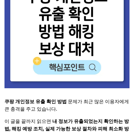
쿠팡 개인정보 유출 확인 방법
문제가 최근 많은 이용자에게
큰 충격을 주고 있습니다.
이 글을 끝까지 읽으면
내 정보가 유출되었는지 확인하는 방
법, 해킹 예방 조치, 실제 가능한 보상 절차와 피해 최소화 방