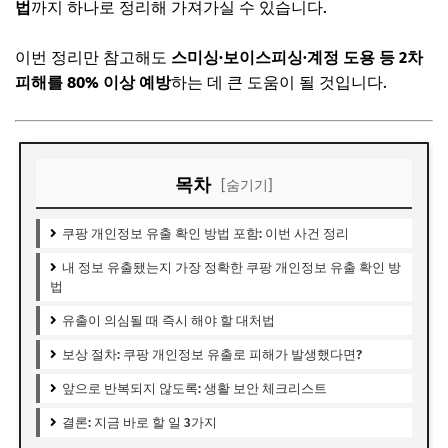
법
까지 하나로 정리해 가져가실 수 있습니다.
이번 정리만 참고해도
스미싱·보이스피싱·계정 도용 등 2차
피해를 80% 이상 예방
하는 데 큰 도움이 될 것입니다.
목차
[숨기기]
쿠팡 개인정보 유출 확인 방법 포함: 이번 사건 정리
내 정보 유출됐는지 가장 정확한 쿠팡 개인정보 유출 확인 방
법
유출이 의심될 때 즉시 해야 할 대처법
보상 절차: 쿠팡 개인정보 유출로 피해가 발생했다면?
앞으로 반복되지 않도록: 생활 보안 체크리스트
결론: 지금 바로 할 일 3가지