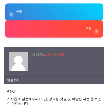
이전
다음
작성자:
스타베리즈
댓글 쓰기
0 댓글
자유롭게 질문해주세요. 단, 광고성 댓글 및 비방은 사전 통보없
이 삭제됩니다.