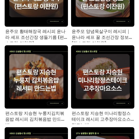
윤주모 황태해장국 레시피 윤나
윤주모 양념목살구이 레시피｜
라 셰프 조선간장 생들기름 (편
윤나라 셰프 꿀 조선간장 정보
스토랑 이찬원)
(편스토랑 이찬원)
편스토랑 지승현 누룽지김치볶
편스토랑 지승현 미나리항정스
음밥 레시피 김치볶음밥 만드는
테이크 레시피 고추장마요소스
법
만드는법