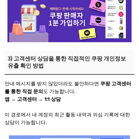
3) 고객센터 상담을 통한 직접적인 쿠팡 개인정보
유출 확인 방법
안내 메시지를 받지 않았더라도 불안하다면
쿠팡 고객센터
를 통한 직접 문의
도 가능합니다.
앱 → 고객센터 → 1:1 상담
이 경로에서 내 계정의 최근 활동 내역과 의심 기록에 대한
상담이 가능합니다.