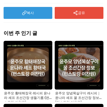
복사
공유
이번 주 인기 글
윤주모 황태해장국 레시피 윤나
윤주모 양념목살구이 레시피｜
라 셰프 조선간장 생들기름 (편
윤나라 셰프 꿀 조선간장 정보
스토랑 이찬원)
(편스토랑 이찬원)