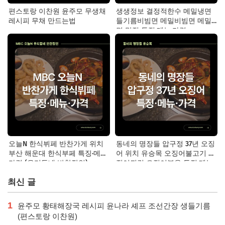
편스토랑 이찬원 윤주모 무생채
생생정보 결정적한수 메밀냉면
레시피 무채 만드는법
들기름비빔면 메밀비빔면 메밀
면 맛집 특징·메뉴·가격
오늘N 한식뷔페 반찬가게 위치
동네의 명장들 압구정 37년 오징
부산 해운대 한식부페 특징·메뉴·
어 위치 유승목 오징어불고기 오
가격 (우리동네 반찬장인)
징어튀김 오징어볶음 특징·메뉴·
가격
최신 글
1
윤주모 황태해장국 레시피 윤나라 셰프 조선간장 생들기름
(편스토랑 이찬원)