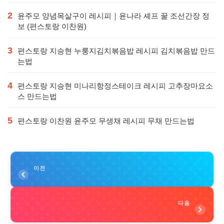
2
윤주모 양념목살구이 레시피｜윤나라 셰프 꿀 조선간장 정
보 (편스토랑 이찬원)
3
편스토랑 지승현 누룽지김치볶음밥 레시피 김치볶음밥 만드
는법
4
편스토랑 지승현 미나리항정스테이크 레시피 고추장마요소
스 만드는법
5
편스토랑 이찬원 윤주모 무생채 레시피 무채 만드는법
이전
다음