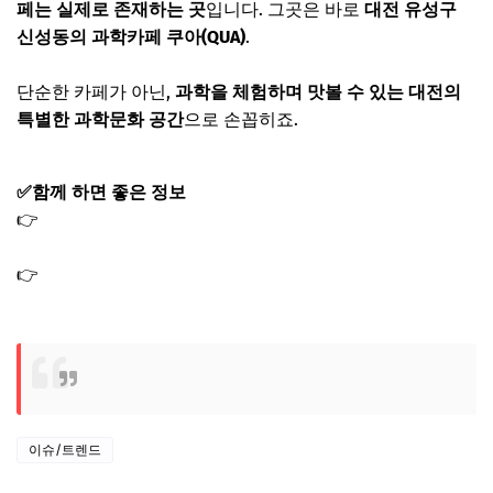
페는 실제로 존재하는 곳
입니다. 그곳은 바로
대전 유성구
신성동의 과학카페 쿠아(QUA)
.
단순한 카페가 아닌,
과학을 체험하며 맛볼 수 있는 대전의
특별한 과학문화 공간
으로 손꼽히죠.
✅함께 하면 좋은 정보
👉
성수 핫플 카페 메론 딸기 소다 우유 빙수 무브모브 식스
센스 시티투어2
👉
식스센스 시티투어2 성수 19 어른 디저트 바 초코 타르트
시가 휘낭시에
이슈/트렌드