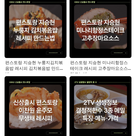
편스토랑 지승현 누룽지김치볶
편스토랑 지승현 미나리항정스
음밥 레시피 김치볶음밥 만드는
테이크 레시피 고추장마요소스
법
만드는법