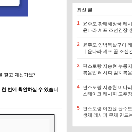
최신 글
1
윤주모 황태해장국 레
윤나라 셰프 조선간장 
기름 (편스토랑 이찬원)
2
윤주모 양념목살구이 
｜윤나라 셰프 꿀 조선
정보 (편스토랑 이찬원)
3
편스토랑 지승현 누룽
볶음밥 레시피 김치볶
를 찾고 계신가요?
만드는법
4
편스토랑 지승현 미나
 한 번에 확인하실 수 있습니
스테이크 레시피 고추
소스 만드는법
5
편스토랑 이찬원 윤주모
생채 레시피 무채 만드