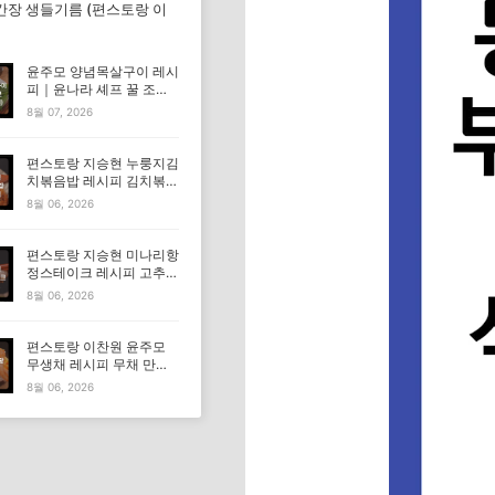
간장 생들기름 (편스토랑 이
윤주모 양념목살구이 레시
피｜윤나라 셰프 꿀 조선
간장 정보 (편스토랑 이찬
8월 07, 2026
원)
편스토랑 지승현 누룽지김
치볶음밥 레시피 김치볶음
밥 만드는법
8월 06, 2026
편스토랑 지승현 미나리항
정스테이크 레시피 고추장
마요소스 만드는법
8월 06, 2026
편스토랑 이찬원 윤주모
무생채 레시피 무채 만드
는법
8월 06, 2026