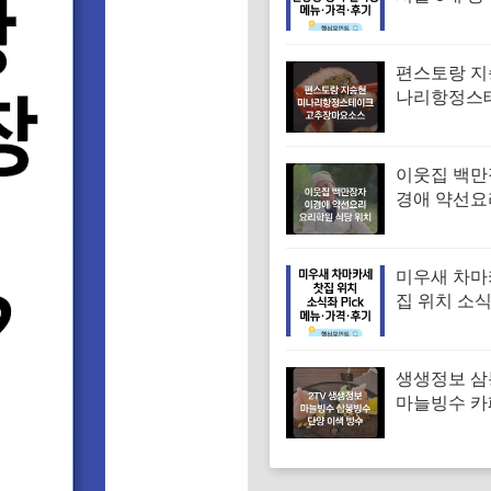
맛집 위치 
대표 콩국수
메뉴·가격·
편스토랑 지
나리항정스
시피 고추
만드는법
이웃집 백만
경애 약선요
학원 약선명
위치 요리연
보
미우새 차마
집 위치 소
차 김부각샐
장스프 황차
뉴·가격·후
생생정보 
마늘빙수 카
단양 이색 빙
메뉴·가격 (
독하다 독해