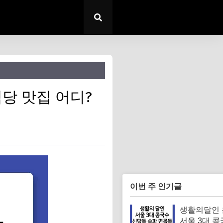
당 맛집 어디?
이번 주 인기글
생활의달인
서울 3대 콩