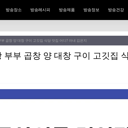
방송장소
방송레시피
방송제품
방송정보
방송건강
부 곱창 양 대창 구이 고깃집 식당 맛집 어디? 아내 김은지
부부 곱창 양 대창 구이 고깃집 식