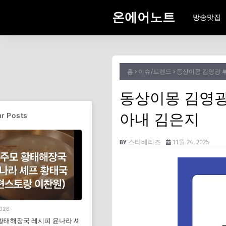
온에어노트
방송맛집
홈
이슈/트렌드
동상이몽 김영광 부
동상이몽 김영광 
아내 김은지
r Posts
스타베리즈
11월 24, 2025
2026
황태해장국 레시피 윤나라 셰