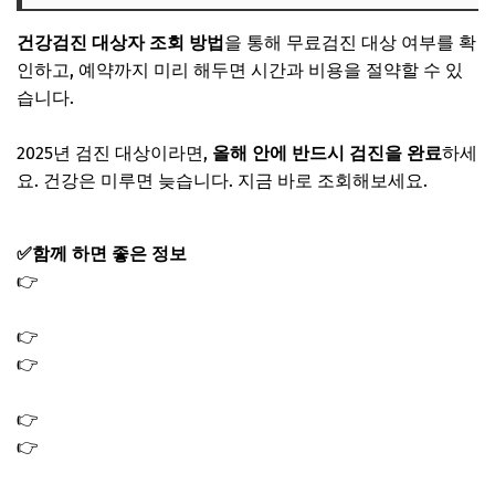
건강검진 대상자 조회 방법
을 통해 무료검진 대상 여부를 확
인하고, 예약까지 미리 해두면 시간과 비용을 절약할 수 있
습니다.
2025년 검진 대상이라면,
올해 안에 반드시 검진을 완료
하세
요. 건강은 미루면 늦습니다. 지금 바로 조회해보세요.
✅함께 하면 좋은 정보
👉
운전면허갱신 인터넷신청 갱신 시 꼭 필요한 준비물 4가
지
👉
사랑온난방비 신청 방법 홈페이지 지원대상 자격 기간
👉
난방비 지원금 신청 방법 사랑ON 저소득층 50만원 혜택
2025
👉
보일러 교체 지원금 신청방법 2025 1대당 60만원 지원
👉
상생페이백 사용처 사용방법｜환급금 결제 가능 가맹점
찾기