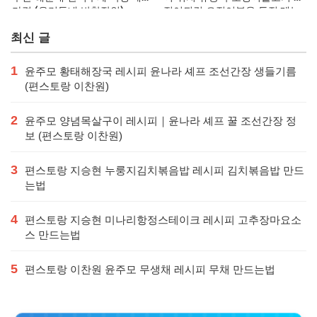
가격 (우리동네 반찬장인)
징어튀김 오징어볶음 특징·메뉴·
가격
최신 글
1
윤주모 황태해장국 레시피 윤나라 셰프 조선간장 생들기름
(편스토랑 이찬원)
2
윤주모 양념목살구이 레시피｜윤나라 셰프 꿀 조선간장 정
보 (편스토랑 이찬원)
3
편스토랑 지승현 누룽지김치볶음밥 레시피 김치볶음밥 만드
는법
4
편스토랑 지승현 미나리항정스테이크 레시피 고추장마요소
스 만드는법
5
편스토랑 이찬원 윤주모 무생채 레시피 무채 만드는법