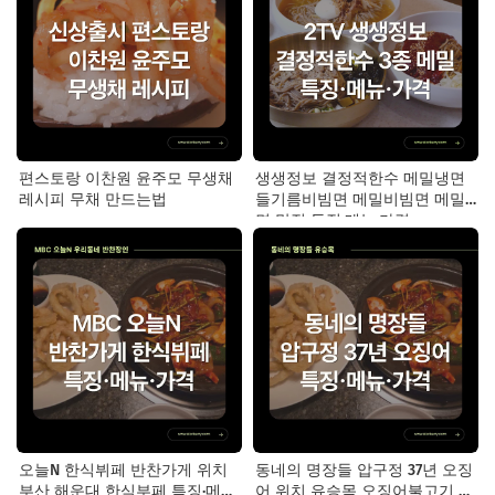
편스토랑 이찬원 윤주모 무생채
생생정보 결정적한수 메밀냉면
레시피 무채 만드는법
들기름비빔면 메밀비빔면 메밀
면 맛집 특징·메뉴·가격
오늘N 한식뷔페 반찬가게 위치
동네의 명장들 압구정 37년 오징
부산 해운대 한식부페 특징·메뉴·
어 위치 유승목 오징어불고기 오