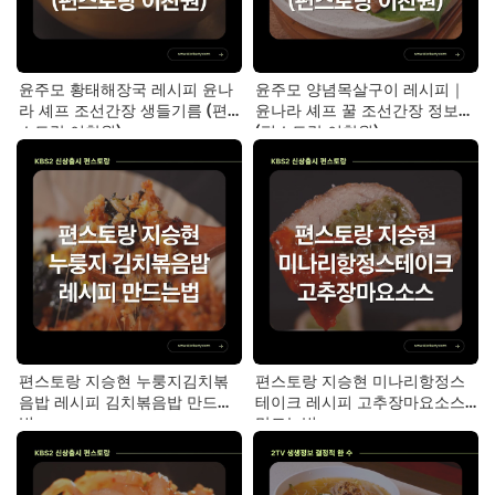
윤주모 황태해장국 레시피 윤나
윤주모 양념목살구이 레시피｜
라 셰프 조선간장 생들기름 (편
윤나라 셰프 꿀 조선간장 정보
스토랑 이찬원)
(편스토랑 이찬원)
편스토랑 지승현 누룽지김치볶
편스토랑 지승현 미나리항정스
음밥 레시피 김치볶음밥 만드는
테이크 레시피 고추장마요소스
법
만드는법