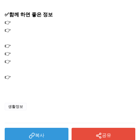
✅함께 하면 좋은 정보
👉
사랑온난방비 신청 방법 홈페이지 지원대상 자격 기간
👉
난방비 지원금 신청 방법 사랑ON 저소득층 50만원 혜택
2025
👉
LG 우승 할인 엘지 가전 행사 트윈스 V4 윈윈 페스티벌
👉
보일러 교체 지원금 신청방법 2025 1대당 60만원 지원
👉
독감 예방접종 무료대상날짜｜어르신 코로나19 동시접
종 신청 방법
👉
상생페이백 사용처 사용방법｜환급금 결제 가능 가맹점
찾기
생활정보
복사
공유