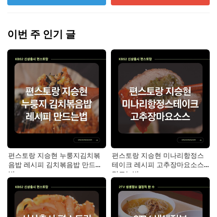
이번 주 인기 글
편스토랑 지승현 누룽지김치볶
편스토랑 지승현 미나리항정스
음밥 레시피 김치볶음밥 만드는
테이크 레시피 고추장마요소스
법
만드는법