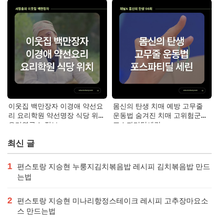
가격
이웃집 백만장자 이경애 약선요
몸신의 탄생 치매 예방 고무줄
리 요리학원 약선명장 식당 위치
운동법 숨겨진 치매 고위험군｜
요리연구소 정보
포스파티딜세린
최신 글
1
편스토랑 지승현 누룽지김치볶음밥 레시피 김치볶음밥 만드
는법
2
편스토랑 지승현 미나리항정스테이크 레시피 고추장마요소
스 만드는법