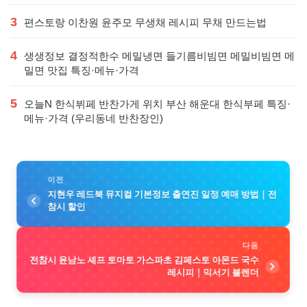
3
편스토랑 이찬원 윤주모 무생채 레시피 무채 만드는법
4
생생정보 결정적한수 메밀냉면 들기름비빔면 메밀비빔면 메
밀면 맛집 특징·메뉴·가격
5
오늘N 한식뷔페 반찬가게 위치 부산 해운대 한식부페 특징·
메뉴·가격 (우리동네 반찬장인)
이전
지현우 레드북 뮤지컬 기본정보 출연진 일정 예매 방법｜전
참시 할인
다음
전참시 윤남노 셰프 토마토 가스파초 김페스토 아몬드 국수
레시피｜믹서기 블렌더