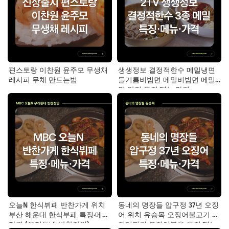
편스토랑 이찬원 윤주모 무생채
생생정보 결정적한수 메밀냉면
레시피 무채 만드는법
들기름비빔면 메밀비빔면 메밀
면 맛집 특징·메뉴·가격
오늘N 한식뷔페 반찬가게 위치
동네의 명장들 압구정 37년 오징
부산 해운대 한식부페 특징·메뉴·
어 위치 유승목 오징어불고기 오
가격 (우리동네 반찬장인)
징어튀김 오징어볶음 특징·메뉴·