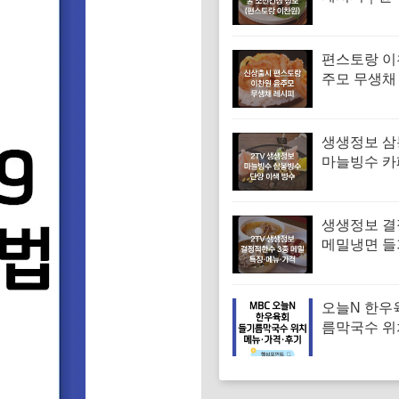
꿀 조선간장 
스토랑 이찬
편스토랑 이
주모 무생채
무채 만드는
생생정보 
마늘빙수 카
단양 이색 빙
메뉴·가격 (
독하다 독해
생생정보 
메밀냉면 
면 메밀비빔
면 맛집 특징
격
오늘N 한우
름막국수 위
순메밀 한우
국수 특징·메
후기 (오늘