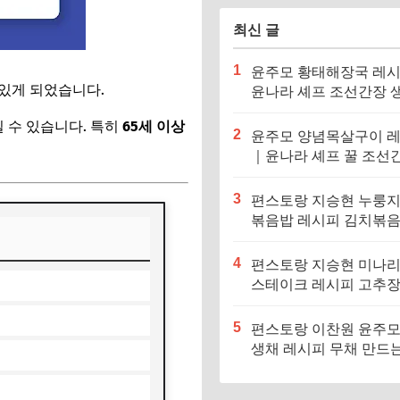
는날)
최신 글
1
윤주모 황태해장국 레
 있게 되었습니다.
윤나라 셰프 조선간장 
기름 (편스토랑 이찬원)
 수 있습니다. 특히
65세 이상
2
윤주모 양념목살구이 
｜윤나라 셰프 꿀 조선
정보 (편스토랑 이찬원)
3
편스토랑 지승현 누룽
볶음밥 레시피 김치볶
만드는법
4
편스토랑 지승현 미나
스테이크 레시피 고추
소스 만드는법
5
편스토랑 이찬원 윤주모
생채 레시피 무채 만드