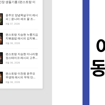
간장 생들기름 (편스토랑 이
윤주모 양념목살구이 레시
피｜윤나라 셰프 꿀 조선
간장 정보 (편스토랑 이찬
8월 07, 2026
원)
편스토랑 지승현 누룽지김
치볶음밥 레시피 김치볶음
밥 만드는법
8월 06, 2026
편스토랑 지승현 미나리항
정스테이크 레시피 고추장
마요소스 만드는법
8월 06, 2026
편스토랑 이찬원 윤주모
무생채 레시피 무채 만드
는법
8월 06, 2026