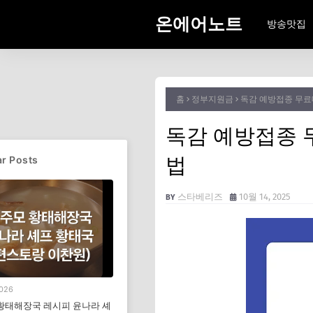
온에어노트
방송맛집
홈
정부지원금
독감 예방접종 무료
독감 예방접종 
법
r Posts
스타베리즈
10월 14, 2025
2026
황태해장국 레시피 윤나라 셰