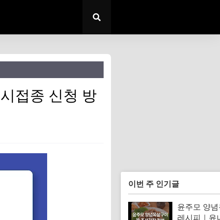
시접종 신청 방
이번 주 인기글
윤주모 양
레시피｜윤