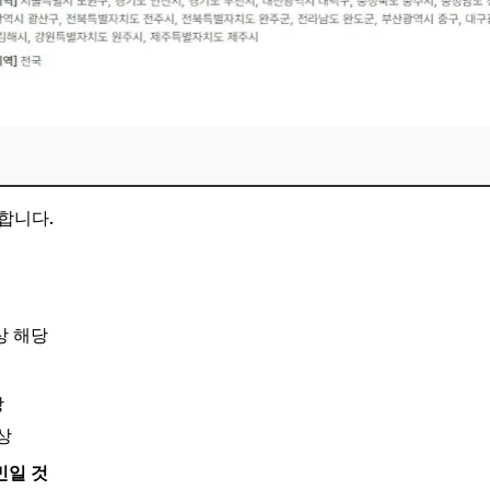
합니다.
상 해당
상
상
민일 것