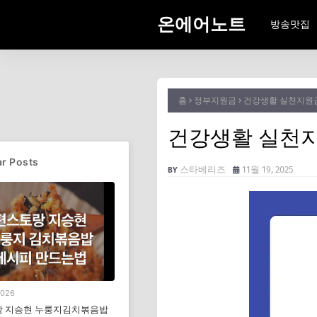
온에어노트
방송맛집
홈
정부지원금
건강생활 실천지원금
건강생활 실천지
r Posts
스타베리즈
11월 19, 2025
2026
 지승현 누룽지김치볶음밥