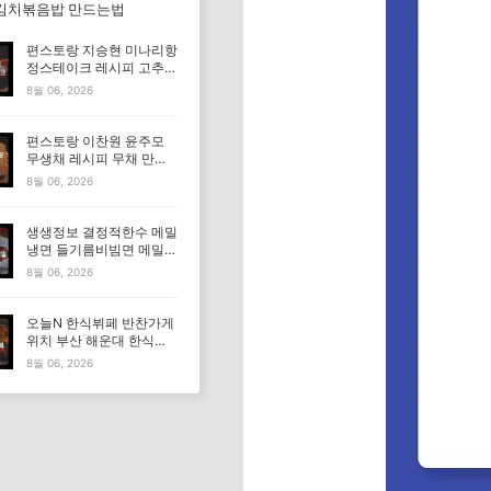
김치볶음밥 만드는법
편스토랑 지승현 미나리항
정스테이크 레시피 고추장
마요소스 만드는법
8월 06, 2026
편스토랑 이찬원 윤주모
무생채 레시피 무채 만드
는법
8월 06, 2026
생생정보 결정적한수 메밀
냉면 들기름비빔면 메밀비
빔면 메밀면 맛집 특징·메
8월 06, 2026
뉴·가격
오늘N 한식뷔페 반찬가게
위치 부산 해운대 한식부
페 특징·메뉴·가격 (우리동
8월 06, 2026
네 반찬장인)