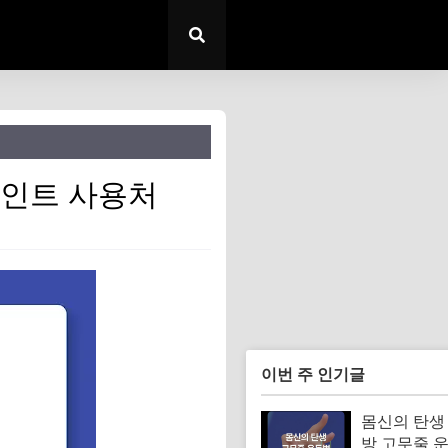
포인트 사용처
이번 주 인기글
몸신의 탄생
방 고무줄 