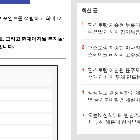
최신 글
로 포인트를 적립하고 최대 12
1
편스토랑 지승현 누룽
볶음밥 레시피 김치볶
트, 그리고 현대이지웰 복지몰·
만드는법
입니다.
2
편스토랑 지승현 미나
스테이크 레시피 고추
소스 만드는법
3
편스토랑 이찬원 윤주모
생채 레시피 무채 만드
4
생생정보 결정적한수 
면 들기름비빔면 메밀
메밀면 맛집 특징·메뉴
5
오늘N 한식뷔페 반찬가
치 부산 해운대 한식부페
징·메뉴·가격 (우리동네
장인)