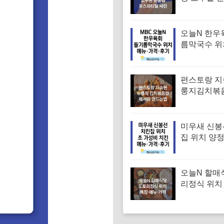
겨진 치매 
｜포스파티
오늘N 한우
름막국수 위
순메밀 한우
국수 특징·메
후기 (오늘
편스토랑 지
는날)
룽지김치볶
피 김치볶음
는법
미우새 신봉
집 위치 양
파티 치킨 
집 특징·메뉴
기
오늘N 할매
리정식 위치
꾸미 수육 
맛집 특징·