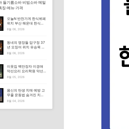
바 들기름소바 비빔소바 메밀
특징·메뉴·가격
오늘N 반찬가게 한식뷔페
위치 부산 해운대 한식부
페 특징·메뉴·가격 (우리동
8월 06, 2026
네 반찬장인)
동네의 명장들 압구정 37
년 오징어 위치 유승목 오
징어불고기 오징어튀김 오
8월 06, 2026
징어볶음 특징·메뉴·가격
이웃집 백만장자 이경애
약선요리 요리학원 약선명
장 식당 위치 요리연구소
8월 05, 2026
정보
몸신의 탄생 치매 예방 고
무줄 운동법 숨겨진 치매
고위험군｜포스파티딜세
8월 04, 2026
린