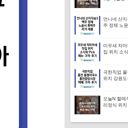
바 들기름소
소바 메밀국
징·메뉴·가
언니네 산지
주 정체 노
주 라거 제품
미우새 차마
집 위치 소
차 김부각샐
장스프 황차
뉴·가격·후
극한직업 
위치 강원
도 별미 올
집 택배주문
기
오늘N 할매
리정식 위치
꾸미 수육 
맛집 특징·