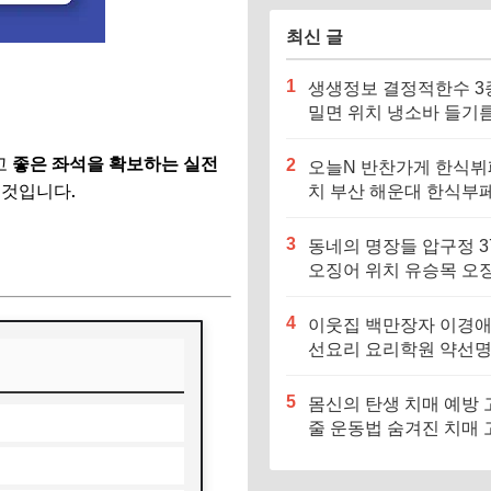
최신 글
1
생생정보 결정적한수 3
밀면 위치 냉소바 들기
바 비빔소바 메밀국수집
징·메뉴·가격
고
좋은 좌석을 확보하는 실전
2
오늘N 반찬가게 한식뷔
 것입니다.
치 부산 해운대 한식부페
징·메뉴·가격 (우리동네
장인)
3
동네의 명장들 압구정 3
오징어 위치 유승목 오
불고기 오징어튀김 오
음 특징·메뉴·가격
4
이웃집 백만장자 이경애
선요리 요리학원 약선
식당 위치 요리연구소 
5
몸신의 탄생 치매 예방 
줄 운동법 숨겨진 치매 
험군｜포스파티딜세린