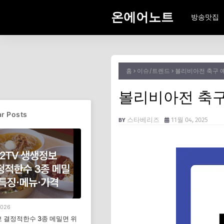
온에어노트
방송맛집
홈
이슈/트렌드
볼리비아전 축구 예
볼리비아전 축구
r Posts
스타베리즈
11월 04, 2025
2026
 결정적한수 3종 메밀면 위