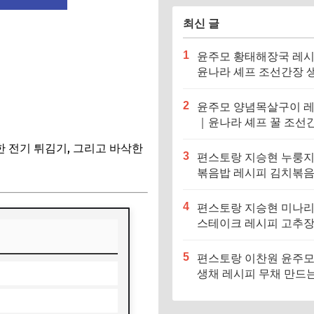
최신 글
1
윤주모 황태해장국 레
윤나라 셰프 조선간장 
기름 (편스토랑 이찬원)
2
윤주모 양념목살구이 
｜윤나라 셰프 꿀 조선
정보 (편스토랑 이찬원)
한 전기 튀김기, 그리고 바삭한
3
편스토랑 지승현 누룽
볶음밥 레시피 김치볶
만드는법
4
편스토랑 지승현 미나
스테이크 레시피 고추
소스 만드는법
5
편스토랑 이찬원 윤주모
생채 레시피 무채 만드