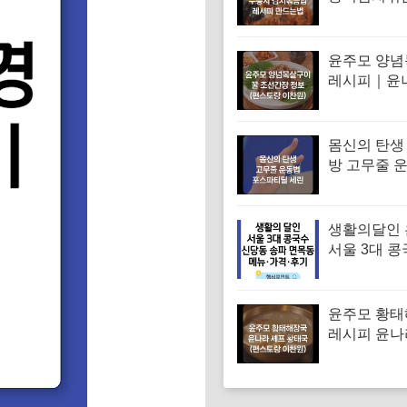
피 김치볶음
는법
윤주모 양
레시피｜윤
꿀 조선간장 
스토랑 이찬
몸신의 탄생
방 고무줄 
겨진 치매 
｜포스파티
생활의달인
서울 3대 콩
맛집 위치 
대표 콩국수
메뉴·가격·
윤주모 황
레시피 윤나
조선간장 
(편스토랑 