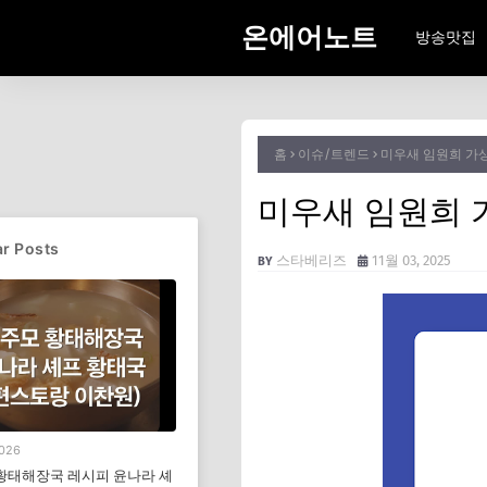
온에어노트
방송맛집
홈
이슈/트렌드
미우새 임원희 가상
미우새 임원희 
r Posts
스타베리즈
11월 03, 2025
2026
황태해장국 레시피 윤나라 셰