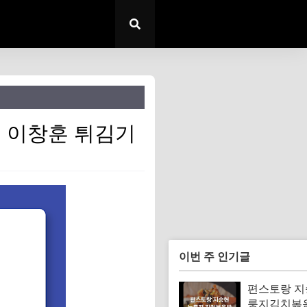
기 이창훈 튀김기
이번 주 인기글
편스토랑 지
룽지김치볶