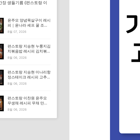
간장 생들기름 (편스토랑 이
윤주모 양념목살구이 레시
피｜윤나라 셰프 꿀 조선
간장 정보 (편스토랑 이찬
8월 07, 2026
원)
편스토랑 지승현 누룽지김
치볶음밥 레시피 김치볶음
밥 만드는법
8월 06, 2026
편스토랑 지승현 미나리항
정스테이크 레시피 고추장
마요소스 만드는법
8월 06, 2026
편스토랑 이찬원 윤주모
무생채 레시피 무채 만드
는법
8월 06, 2026