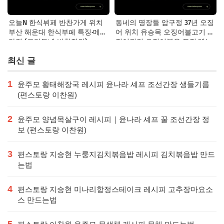
오늘N 한식뷔페 반찬가게 위치
동네의 명장들 압구정 37년 오징
부산 해운대 한식부페 특징·메뉴·
어 위치 유승목 오징어불고기 오
가격 (우리동네 반찬장인)
징어튀김 오징어볶음 특징·메뉴·
가격
최신 글
1
윤주모 황태해장국 레시피 윤나라 셰프 조선간장 생들기름
(편스토랑 이찬원)
2
윤주모 양념목살구이 레시피｜윤나라 셰프 꿀 조선간장 정
보 (편스토랑 이찬원)
3
편스토랑 지승현 누룽지김치볶음밥 레시피 김치볶음밥 만드
는법
4
편스토랑 지승현 미나리항정스테이크 레시피 고추장마요소
스 만드는법
5