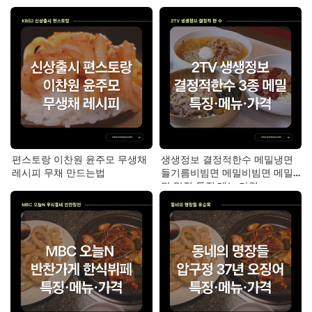
법
만드는법
편스토랑 이찬원 윤주모 무생채
생생정보 결정적한수 메밀냉면
레시피 무채 만드는법
들기름비빔면 메밀비빔면 메밀
면 맛집 특징·메뉴·가격