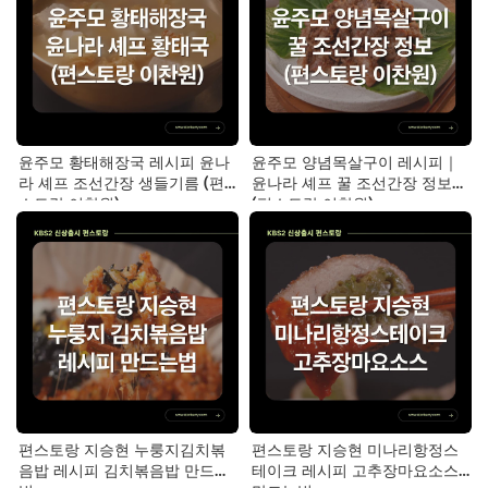
윤주모 황태해장국 레시피 윤나
윤주모 양념목살구이 레시피｜
라 셰프 조선간장 생들기름 (편
윤나라 셰프 꿀 조선간장 정보
스토랑 이찬원)
(편스토랑 이찬원)
편스토랑 지승현 누룽지김치볶
편스토랑 지승현 미나리항정스
음밥 레시피 김치볶음밥 만드는
테이크 레시피 고추장마요소스