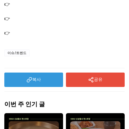
👉
쿠팡 대체 쇼핑몰 추천 비교｜로켓프레시 대신 쓸 새벽
배송 TOP3
👉
쿠팡 개인정보 유출 보상 받는 방법 집단 소송 참여 신청
하는법
👉
쿠팡 탈퇴방법 및 비밀번호 변경｜개인정보 해킹 대처
이슈/트렌드
복사
공유
이번 주 인기 글