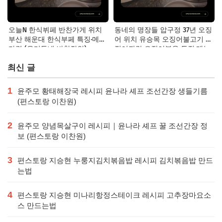
오늘N 한식뷔페 반찬가게 위치
동네의 명장들 압구정 37년 오징
부산 해운대 한식부페 특징·메뉴·
어 위치 유승목 오징어불고기 오
가격 (우리동네 반찬장인)
징어튀김 오징어볶음 특징·메뉴·
가격
최신 글
1
윤주모 황태해장국 레시피 윤나라 셰프 조선간장 생들기름
(편스토랑 이찬원)
2
윤주모 양념목살구이 레시피｜윤나라 셰프 꿀 조선간장 정
보 (편스토랑 이찬원)
3
편스토랑 지승현 누룽지김치볶음밥 레시피 김치볶음밥 만드
는법
4
편스토랑 지승현 미나리항정스테이크 레시피 고추장마요소
스 만드는법