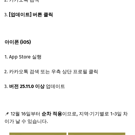
[업데이트] 버튼 클릭
안드로이드 카톡 업데이트 바로가기
아이폰 (iOS)
App Store 실행
카카오톡 검색 또는 우측 상단 프로필 클릭
버전 25.11.0 이상
업데이트
아이폰 카톡 업데이트 바로가기
📌 12월 16일부터
순차 적용
이므로, 지역·기기별로 1~3일 차
이가 날 수 있습니다.