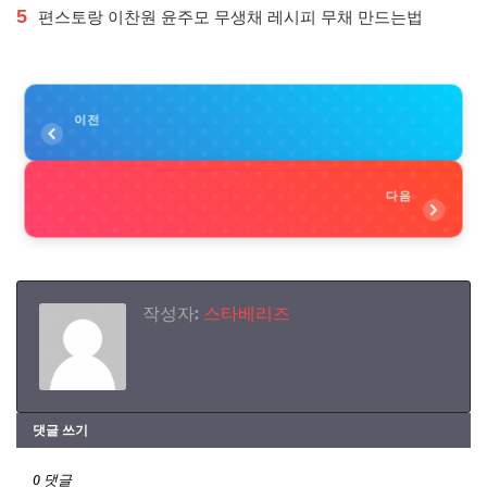
5
편스토랑 이찬원 윤주모 무생채 레시피 무채 만드는법
이전
다음
작성자:
스타베리즈
댓글 쓰기
0 댓글