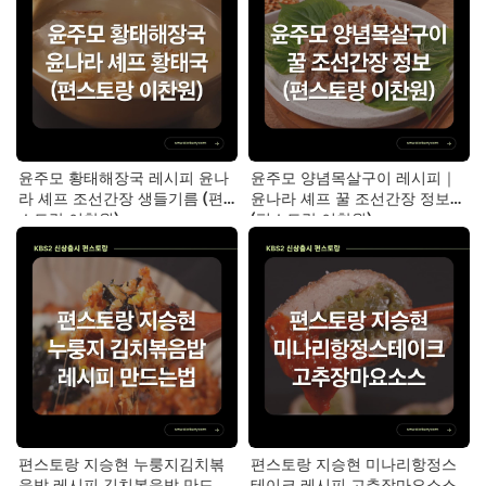
윤주모 황태해장국 레시피 윤나
윤주모 양념목살구이 레시피｜
라 셰프 조선간장 생들기름 (편
윤나라 셰프 꿀 조선간장 정보
스토랑 이찬원)
(편스토랑 이찬원)
편스토랑 지승현 누룽지김치볶
편스토랑 지승현 미나리항정스
음밥 레시피 김치볶음밥 만드는
테이크 레시피 고추장마요소스