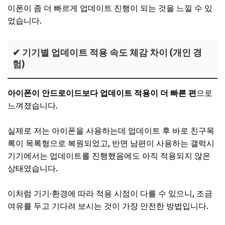
이폰이 좀 더 빠르게 업데이트 진행이 되는 것을 느낄 수 있
었습니다.
✔ 기기별 업데이트 적용 속도 체감 차이 (개인 경
험)
아이폰이 안드로이드보다 업데이트 적용이 더 빠른 편
으로
느껴졌습니다.
실제로 저는 아이폰을 사용하는데 업데이트 후 바로 친구목
록이 목록형으로 복원되었고, 반면 남편이 사용하는 갤럭시
기기에서는 업데이트를 진행했음에도 아직 적용되지 않은
상태였습니다.
이처럼 기기·환경에 따라 적용 시점이 다를 수 있으니, 조금
여유를 두고 기다려 보시는 것이 가장 안전한 방법입니다.