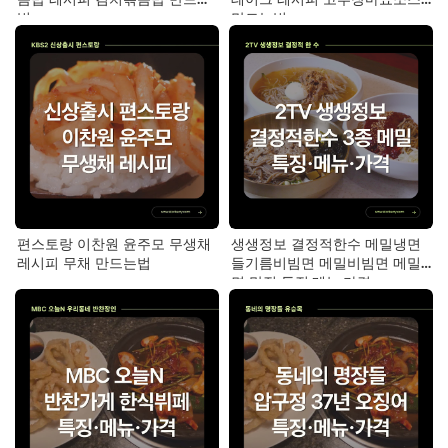
법
만드는법
편스토랑 이찬원 윤주모 무생채
생생정보 결정적한수 메밀냉면
레시피 무채 만드는법
들기름비빔면 메밀비빔면 메밀
면 맛집 특징·메뉴·가격