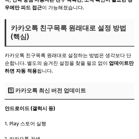
우에만 피드 접근
이 가능해졌습니다.
카카오톡 친구목록 원래대로 설정 방법
(핵심)
카카오톡 친구목록 원래대로 설정하는 방법은 생각보다 단
순합니다. 별도의 숨겨진 설정을 찾을 필요 없이
업데이트만
하면 자동 적용
됩니다.
1️⃣ 카카오톡 최신 버전 업데이트
안드로이드 (갤럭시 등)
Play 스토어 실행
카카오톡 검색