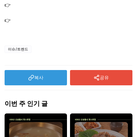
👉
전참시 쯔양 단골 라면집 맛집 식당 가게 광장 시장 위치
｜짜장 볶음 비빔 라면
👉
전참시 지현우 여의도 순대국집 순대 국밥 가게 맛집 식
당 위치 어디?
이슈/트렌드
복사
공유
이번 주 인기 글