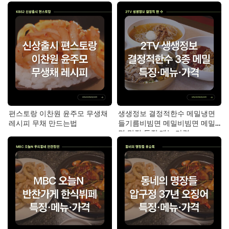
편스토랑 이찬원 윤주모 무생채
생생정보 결정적한수 메밀냉면
레시피 무채 만드는법
들기름비빔면 메밀비빔면 메밀
면 맛집 특징·메뉴·가격