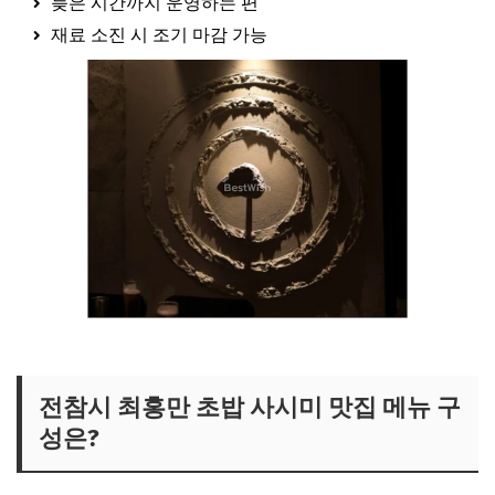
늦은 시간까지 운영하는 편
재료 소진 시 조기 마감 가능
최홍만 단골 식당 보러가기
전참시 최홍만 초밥 사시미 맛집 메뉴 구
성은?