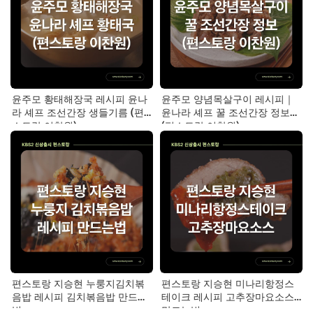
윤주모 황태해장국 레시피 윤나
윤주모 양념목살구이 레시피｜
라 셰프 조선간장 생들기름 (편
윤나라 셰프 꿀 조선간장 정보
스토랑 이찬원)
(편스토랑 이찬원)
편스토랑 지승현 누룽지김치볶
편스토랑 지승현 미나리항정스
음밥 레시피 김치볶음밥 만드는
테이크 레시피 고추장마요소스
법
만드는법