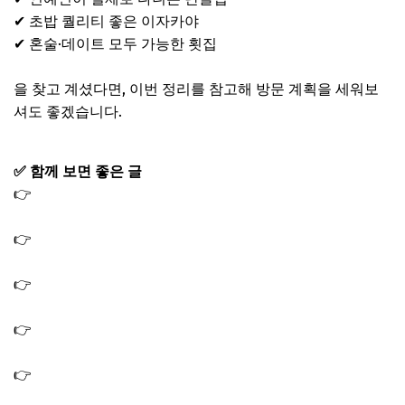
✔ 초밥 퀄리티 좋은 이자카야
✔ 혼술·데이트 모두 가능한 횟집
을 찾고 계셨다면, 이번 정리를 참고해 방문 계획을 세워보
셔도 좋겠습니다.
✅ 함께 보면 좋은 글
👉
전참시 마이큐 텀블러 시계 후드티 제품 브랜드 가격 정
보
👉
마이큐 김나영 집 다이닝룸 식탁 의자 컵 머그컵 그림 전
참시 375회
👉
전참시 마이큐 김나영 집 거실 책상 테이블 책장 조명 인
테리어 소품 정보
👉
전참시 쯔양 훠궈냄비 라면 반반냄비 짜장라면 2가지 라
면 함께 끓이는 냄비
👉
전참시 쯔양 김장 김치 담그는 법 군고구마 냄비 수육 압
력 밥솥 에어프라이어