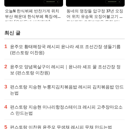
오늘N 한식뷔페 반찬가게 위치
동네의 명장들 압구정 37년 오징
부산 해운대 한식부페 특징·메뉴·
어 위치 유승목 오징어불고기 오
가격 (우리동네 반찬장인)
징어튀김 오징어볶음 특징·메뉴·
가격
최신 글
1
윤주모 황태해장국 레시피 윤나라 셰프 조선간장 생들기름
(편스토랑 이찬원)
2
윤주모 양념목살구이 레시피｜윤나라 셰프 꿀 조선간장 정
보 (편스토랑 이찬원)
3
편스토랑 지승현 누룽지김치볶음밥 레시피 김치볶음밥 만드
는법
4
편스토랑 지승현 미나리항정스테이크 레시피 고추장마요소
스 만드는법
5
편스토랑 이찬원 윤주모 무생채 레시피 무채 만드는법