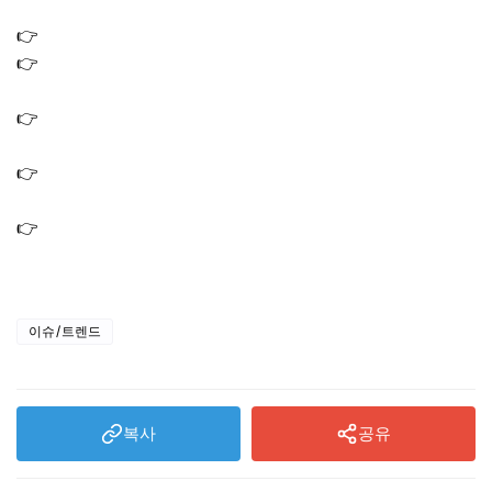
만원 받기
👉
어르신스포츠상품권 사용방법｜쿠폰 사용처 확인
👉
국민건강보험공단 걷기지원금 신청 방법｜걷기 실천하
고 12만원 받는 법
👉
생계급여 자격 조건 재산 나이｜2026년 기준 달라진 핵
심
👉
대장내시경 전 먹어도 되는음식, 3일전 2일전 하루전 식
단
👉
위내시경 금식시간 표준 규정과 병원별 차이｜물은 언제
까지 마셔도 될까?
이슈/트렌드
복사
공유