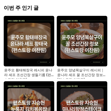
이번 주 인기 글
윤주모 황태해장국 레시피 윤나
윤주모 양념목살구이 레시피｜
라 셰프 조선간장 생들기름 (편
윤나라 셰프 꿀 조선간장 정보
스토랑 이찬원)
(편스토랑 이찬원)