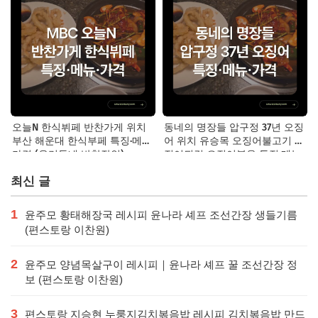
오늘N 한식뷔페 반찬가게 위치
동네의 명장들 압구정 37년 오징
부산 해운대 한식부페 특징·메뉴·
어 위치 유승목 오징어불고기 오
가격 (우리동네 반찬장인)
징어튀김 오징어볶음 특징·메뉴·
가격
최신 글
1
윤주모 황태해장국 레시피 윤나라 셰프 조선간장 생들기름
(편스토랑 이찬원)
2
윤주모 양념목살구이 레시피｜윤나라 셰프 꿀 조선간장 정
보 (편스토랑 이찬원)
3
편스토랑 지승현 누룽지김치볶음밥 레시피 김치볶음밥 만드