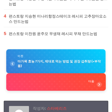
는법
4
편스토랑 지승현 미나리항정스테이크 레시피 고추장마요소
스 만드는법
5
편스토랑 이찬원 윤주모 무생채 레시피 무채 만드는법
이전
마가목 효능 7가지, 제대로 먹는 방법 및 권장 섭취량 (+부작
용)
다음
작성자:
스타베리즈