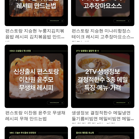
편스토랑 지승현 누룽지김치볶
편스토랑 지승현 미나리항정스
음밥 레시피 김치볶음밥 만드는
테이크 레시피 고추장마요소스
법
만드는법
편스토랑 이찬원 윤주모 무생채
생생정보 결정적한수 메밀냉면
레시피 무채 만드는법
들기름비빔면 메밀비빔면 메밀
면 맛집 특징·메뉴·가격