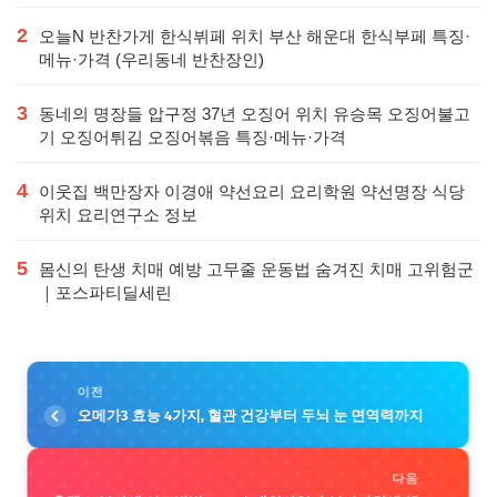
2
오늘N 반찬가게 한식뷔페 위치 부산 해운대 한식부페 특징·
메뉴·가격 (우리동네 반찬장인)
3
동네의 명장들 압구정 37년 오징어 위치 유승목 오징어불고
기 오징어튀김 오징어볶음 특징·메뉴·가격
4
이웃집 백만장자 이경애 약선요리 요리학원 약선명장 식당
위치 요리연구소 정보
5
몸신의 탄생 치매 예방 고무줄 운동법 숨겨진 치매 고위험군
｜포스파티딜세린
이전
오메가3 효능 4가지, 혈관 건강부터 두뇌 눈 면역력까지
다음