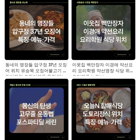
동네의 명장들 압구정 37년 오징
이웃집 백만장자 이경애 약선요
어 위치 유승목 오징어불고기 오
리 요리학원 약선명장 식당 위치
징어튀김 오징어볶음 특징·메뉴·
요리연구소 정보
가격