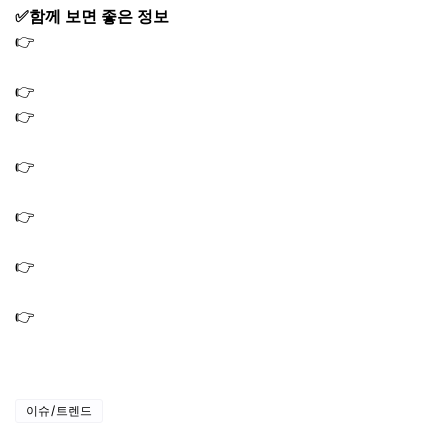
✅함께 보면 좋은 정보
👉
국민성장펀드 가입 방법｜3년 투자로 최대 40% 소득공
제 받는 전략
👉
경남도민연금 신청 대상 가입 방법 조건 혜택 홈페이지
👉
쿠팡 보상쿠폰 사용방법 구매이용권 5만원 다운 받기｜
사용후기 아쉬운점
👉
생계비통장 개설 방법｜신청 조건 250만원 한도 압류방
지 기준
👉
민생지원금 3차 지역 확인 방법｜신청 기간 지급 일정 총
정리
👉
조부모 돌봄수당 신청 방법 자격 요건 서울 경기 (+월 최
대 60만원)
👉
생계급여 자격 조건 재산 나이｜2026년 기준 달라진 핵
심
이슈/트렌드