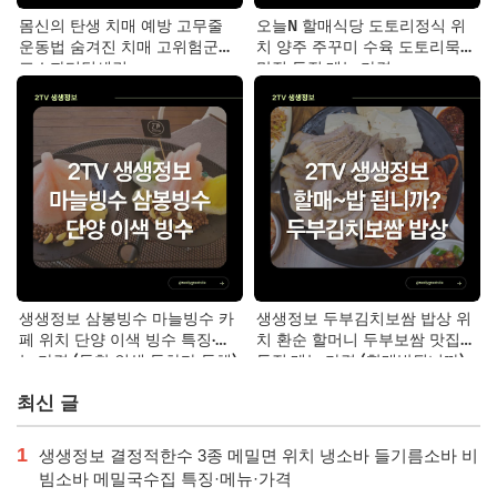
몸신의 탄생 치매 예방 고무줄
오늘N 할매식당 도토리정식 위
운동법 숨겨진 치매 고위험군｜
치 양주 주꾸미 수육 도토리묵
포스파티딜세린
맛집 특징·메뉴·가격
생생정보 삼봉빙수 마늘빙수 카
생생정보 두부김치보쌈 밥상 위
페 위치 단양 이색 빙수 특징·메
치 환순 할머니 두부보쌈 맛집
뉴·가격 (독한 인생 독하다 독해)
특징·메뉴·가격 (할매밥됩니까)
최신 글
1
생생정보 결정적한수 3종 메밀면 위치 냉소바 들기름소바 비
빔소바 메밀국수집 특징·메뉴·가격