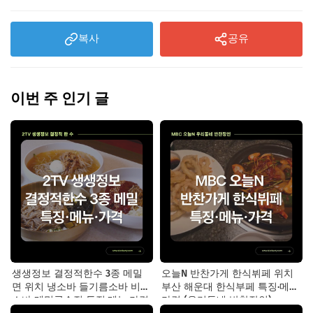
복사
공유
이번 주 인기 글
생생정보 결정적한수 3종 메밀
오늘N 반찬가게 한식뷔페 위치
면 위치 냉소바 들기름소바 비빔
부산 해운대 한식부페 특징·메뉴·
소바 메밀국수집 특징·메뉴·가격
가격 (우리동네 반찬장인)