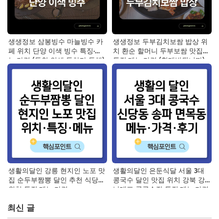
생생정보 삼봉빙수 마늘빙수 카
생생정보 두부김치보쌈 밥상 위
페 위치 단양 이색 빙수 특징·메
치 환순 할머니 두부보쌈 맛집
뉴·가격 (독한 인생 독하다 독해)
특징·메뉴·가격 (할매밥됩니까)
생활의달인 강릉 현지인 노포 맛
생활의달인 은둔식달 서울 3대
집 순두부짬뽕 달인 추천 식당
콩국수 달인 맛집 위치 강북 강
위치 특징·메뉴·가격
남대표 콩국수집 특징·메뉴·가격·
후기
최신 글