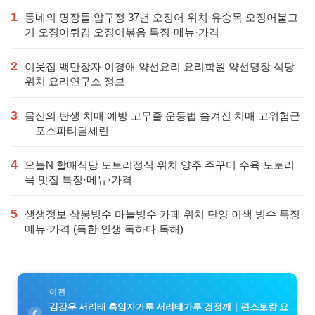
1
동네의 명장들 압구정 37년 오징어 위치 유승목 오징어불고
기 오징어튀김 오징어볶음 특징·메뉴·가격
2
이웃집 백만장자 이경애 약선요리 요리학원 약선명장 식당
위치 요리연구소 정보
3
몸신의 탄생 치매 예방 고무줄 운동법 숨겨진 치매 고위험군
｜포스파티딜세린
4
오늘N 할매식당 도토리정식 위치 양주 주꾸미 수육 도토리
묵 맛집 특징·메뉴·가격
5
생생정보 삼봉빙수 마늘빙수 카페 위치 단양 이색 빙수 특징·
메뉴·가격 (독한 인생 독하다 독해)
이전
김강우 서리태 흑임자가루 서리태가루 검정깨｜편스토랑 요