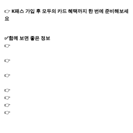
👉
K패스 가입 후 모두의 카드 혜택까지 한 번에 준비해보세
요
✅함께 보면 좋은 정보
👉
2026년 국민연금 인상률, 내 월급 및 연금 얼마나 달라질
까?
👉
쿠팡 탈퇴후 재가입 조건 기간 주의사항 총정리｜고객센
터 확인 후기
👉
금시세 전망 2026년에는 어떻게 변할까? 그 이후 흐름까
지
👉
은시세 전망 실버바 투자 방법 및 실시간 가격 확인법
👉
서학개미 양도세 비과세 받는 방법｜RIA 계좌 개설
👉
쿠팡 탈퇴방법 및 비밀번호 변경｜개인정보 해킹 대처
👉
쿠팡 보상 지급 대상｜개인정보 유출 보상금 구매이용권
5만원 지급일 언제?