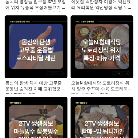
동네의 명장들 압구정 37년 오징
이웃집 백만장자 이경애 약선요
어 위치 유승목 오징어불고기 오
리 요리학원 약선명장 식당 위치
징어튀김 오징어볶음 특징·메뉴·
요리연구소 정보
가격
몸신의 탄생 치매 예방 고무줄
오늘N 할매식당 도토리정식 위
운동법 숨겨진 치매 고위험군｜
치 양주 주꾸미 수육 도토리묵
포스파티딜세린
맛집 특징·메뉴·가격