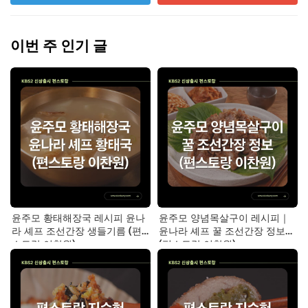
이번 주 인기 글
윤주모 황태해장국 레시피 윤나
윤주모 양념목살구이 레시피｜
라 셰프 조선간장 생들기름 (편
윤나라 셰프 꿀 조선간장 정보
스토랑 이찬원)
(편스토랑 이찬원)