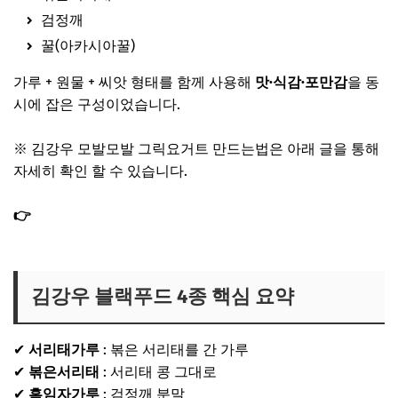
검정깨
꿀(아카시아꿀)
가루 + 원물 + 씨앗 형태를 함께 사용해
맛·식감·포만감
을 동
시에 잡은 구성이었습니다.
※ 김강우 모발모발 그릭요거트 만드는법은 아래 글을 통해
자세히 확인 할 수 있습니다.
👉
편스토랑 김강우 그릭요구르트 만드는법｜모발모발 그
릭요거트 레시피 서리태 흑임자
김강우 블랙푸드 4종 핵심 요약
✔
서리태가루
: 볶은 서리태를 간 가루
✔
볶은서리태
: 서리태 콩 그대로
✔
흑임자가루
: 검정깨 분말