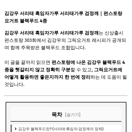
김강우 서리태 흑임자가루 서리태가루 검정깨｜편스토랑
요거트 블랙푸드 4종
김강우 서리태 흑임자가루 서리태가루 검정깨
는
신상출시
편스토랑
303회에서
김강우
의 그릭요거트 레시피가 공개되
며 함께 주목받은 블랙푸드 조합입니다.
이 글을 끝까지 읽으면
편스토랑에 나온 김강우 블랙푸드 4
종을 헷갈리지 않고 정확히 구분
할 수 있고,
그릭요거트에
어떻게 활용하면 좋은지까지 한 번에 정리
하는 데 도움이 될
것입니다.
목차
[숨기기]
김강우 블랙푸드란? (서리태·흑임자·검정깨의 정체)