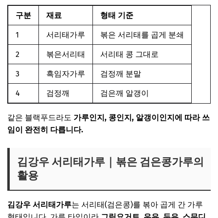
구분
재료
형태 기준
1
서리태가루
볶은 서리태를 곱게 분쇄
2
볶은서리태
서리태 콩 그대로
3
흑임자가루
검정깨 분말
4
검정깨
검은깨 알갱이
같은 블랙푸드라도
가루인지, 콩인지, 알갱이인지에 따라 쓰
임이 완전히 다릅니다.
김강우 서리태가루｜볶은 검은콩가루의
활용
김강우 서리태가루
는 서리태(검은콩)를 볶아 곱게 간 가루
형태입니다. 가루 타입이라
그릭요거트, 우유, 두유, 스무디