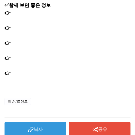
✅함께 보면 좋은 정보
👉
편스토랑 김강우 장조림 만드는법 아롱사태장조림 찢을
필요 없는 레시피
👉
편스토랑 김강우 양배추피자 만드는법｜밀가루가 필요
없는 양배추도우 만든 피자
👉
편스토랑 김강우 떡볶이 피자떡볶이 만드는법 둘둘 레시
피 밀떡 쌀떡
👉
편스토랑 김강우 바지락술찜 봉골레파스타 만드는법 둘
둘 레시피｜올리브오일
👉
편스토랑 김강우 명란없는 명란파스타 레시피 아보카도
유 두반장
이슈/트렌드
복사
공유