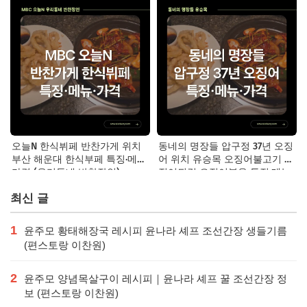
오늘N 한식뷔페 반찬가게 위치
동네의 명장들 압구정 37년 오징
부산 해운대 한식부페 특징·메뉴·
어 위치 유승목 오징어불고기 오
가격 (우리동네 반찬장인)
징어튀김 오징어볶음 특징·메뉴·
가격
최신 글
1
윤주모 황태해장국 레시피 윤나라 셰프 조선간장 생들기름
(편스토랑 이찬원)
2
윤주모 양념목살구이 레시피｜윤나라 셰프 꿀 조선간장 정
보 (편스토랑 이찬원)