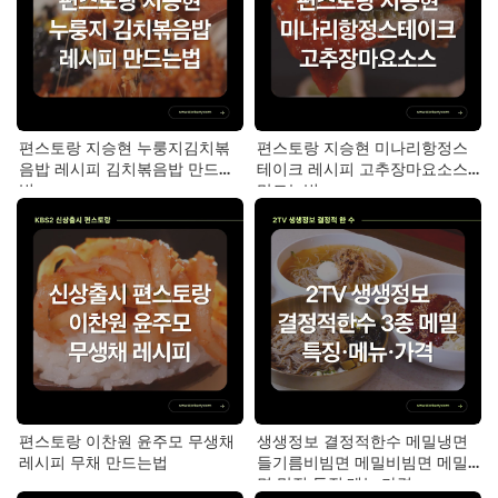
편스토랑 지승현 누룽지김치볶
편스토랑 지승현 미나리항정스
음밥 레시피 김치볶음밥 만드는
테이크 레시피 고추장마요소스
법
만드는법
편스토랑 이찬원 윤주모 무생채
생생정보 결정적한수 메밀냉면
레시피 무채 만드는법
들기름비빔면 메밀비빔면 메밀
면 맛집 특징·메뉴·가격