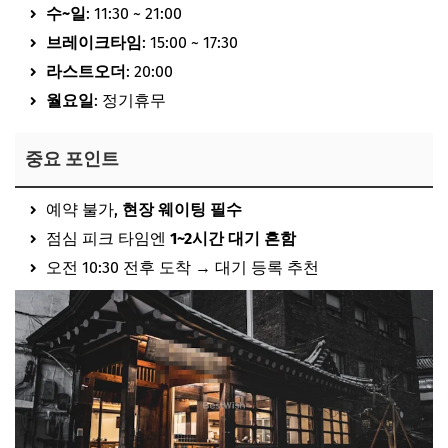
수~일
: 11:30 ~ 21:00
브레이크타임
: 15:00 ~ 17:30
라스트오더
: 20:00
월요일
: 정기휴무
중요 포인트
예약 불가,
현장 웨이팅 필수
점심 피크 타임엔
1~2시간 대기 흔함
오전 10:30 전후 도착 → 대기 등록 추천