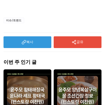
위치 박용택 김선우
이슈/트렌드
복사
공유
이번 주 인기 글