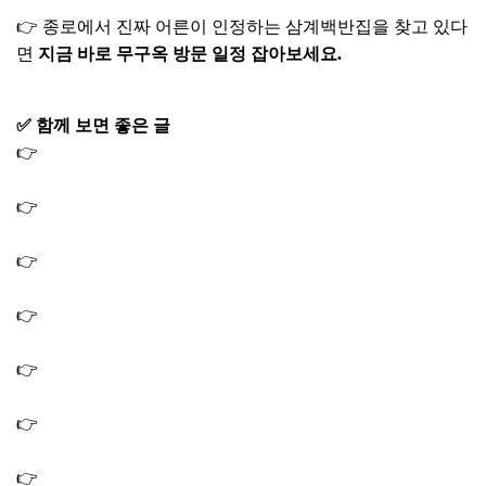
👉 종로에서 진짜 어른이 인정하는 삼계백반집을 찾고 있다
면
지금 바로 무구옥 방문 일정 잡아보세요.
✅ 함께 보면 좋은 글
👉
남겨서뭐하게 이모카세 김 굽는법 김미령 셰프 김굽기
레시피
👉
남겨서뭐하게 이모카세 참기름 들기름 정보｜김미령 셰
프 김
👉
남겨서뭐하게 남양주 한옥 숙소 한옥집 펜션 촬영지 장
소 위치 어디?
👉
남겨서뭐하게 김숙 올리브오일 올리브유 갑오징어 세비
체 레시피 소스 만드는법
👉
남겨서 뭐하게 경산 한옥 리조트 촬영지 장소 위치 어디?
해물파전 박하나
👉
남겨서 뭐하게 익선동 랍스터 명장 독도새우회 랍스터라
면 맛집 식당 가게 오승환
👉
남겨서 뭐하게 텍사스식 바비큐 바베큐 맛집 식당 가게