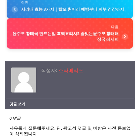
이전
서리태 효능 3가지｜탈모 흰머리 예방부터 피부 건강까지
다음
윤주모 황태국 만드는법 흑백요리사2 술빚는윤주모 황태해
장국 레시피
작성자:
스타베리즈
댓글 쓰기
0 댓글
자유롭게 질문해주세요. 단, 광고성 댓글 및 비방은 사전 통보없
이 삭제됩니다.