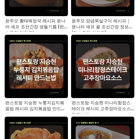
윤주모 황태해장국 레시피 윤나
윤주모 양념목살구이 레시피｜
라 셰프 조선간장 생들기름 (편
윤나라 셰프 꿀 조선간장 정보
스토랑 이찬원)
(편스토랑 이찬원)
편스토랑 지승현 누룽지김치볶
편스토랑 지승현 미나리항정스
음밥 레시피 김치볶음밥 만드는
테이크 레시피 고추장마요소스
법
만드는법