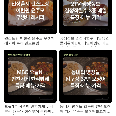
편스토랑 이찬원 윤주모 무생채
생생정보 결정적한수 메밀냉면
레시피 무채 만드는법
들기름비빔면 메밀비빔면 메밀
면 맛집 특징·메뉴·가격
오늘N 한식뷔페 반찬가게 위치
동네의 명장들 압구정 37년 오징
부산 해운대 한식부페 특징·메뉴·
어 위치 유승목 오징어불고기 오