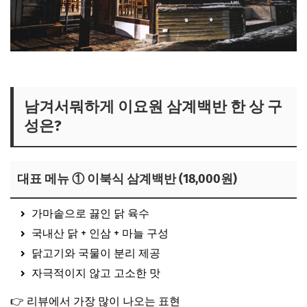
종로 삼계백반집 보러가기
남겨서뭐하게 이요원 삼계백반 한 상 구
성은?
대표 메뉴 ① 이북식 삼계백반 (18,000원)
가마솥으로 끓인 닭 육수
국내산 닭 + 인삼 + 마늘 구성
닭고기와 국물이 분리 제공
자극적이지 않고 고소한 맛
👉 리뷰에서 가장 많이 나오는 표현