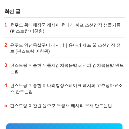
가격 (우리동네 반찬장인)
징어튀김 오징어볶음 특징·메뉴·
가격
최신 글
1
윤주모 황태해장국 레시피 윤나라 셰프 조선간장 생들기름
(편스토랑 이찬원)
2
윤주모 양념목살구이 레시피｜윤나라 셰프 꿀 조선간장 정
보 (편스토랑 이찬원)
3
편스토랑 지승현 누룽지김치볶음밥 레시피 김치볶음밥 만드
는법
4
편스토랑 지승현 미나리항정스테이크 레시피 고추장마요소
스 만드는법
5
편스토랑 이찬원 윤주모 무생채 레시피 무채 만드는법