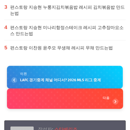
3
편스토랑 지승현 누룽지김치볶음밥 레시피 김치볶음밥 만드
는법
4
편스토랑 지승현 미나리항정스테이크 레시피 고추장마요소
스 만드는법
5
편스토랑 이찬원 윤주모 무생채 레시피 무채 만드는법
이전
LAFC 경기중계 채널 어디서? 2026 MLS 리그 중계
다음
작성자:
스타베리즈