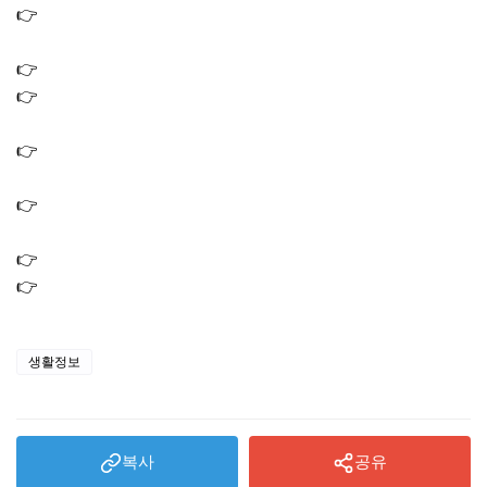
👉
방산주 관련주 대장주 TOP7 국내 핵심 투자 포인트, 지금
봐야 할 종목은?
👉
3차 상법개정안 수혜주 TOP7 지금 사야 할 종목은?
👉
미국 이란 전쟁 관련주 수혜주 TOP5｜방산 관련 투자 체
크포인트
👉
로봇 관련주 대장주 TOP5｜지금 주목받는 국내 핵심 종
목
👉
원전 관련주 2026 국내 수혜주 TOP4｜정책 수혜 기대 국
내 종목
👉
손흥민 경기일정 LAFC 2026 월별 축구 전체 경기 스케쥴
👉
LAFC 경기중계 채널 어디서? 2026 MLS 리그 중계
생활정보
복사
공유