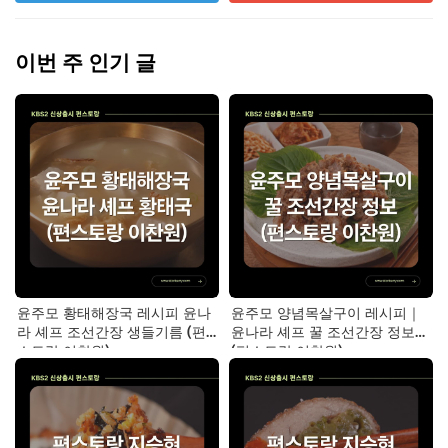
이번 주 인기 글
윤주모 황태해장국 레시피 윤나
윤주모 양념목살구이 레시피｜
라 셰프 조선간장 생들기름 (편
윤나라 셰프 꿀 조선간장 정보
스토랑 이찬원)
(편스토랑 이찬원)