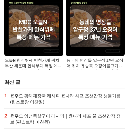
오늘N 한식뷔페 반찬가게 위치
동네의 명장들 압구정 37년 오징
부산 해운대 한식부페 특징·메뉴·
어 위치 유승목 오징어불고기 오
가격 (우리동네 반찬장인)
징어튀김 오징어볶음 특징·메뉴·
가격
최신 글
1
윤주모 황태해장국 레시피 윤나라 셰프 조선간장 생들기름
(편스토랑 이찬원)
2
윤주모 양념목살구이 레시피｜윤나라 셰프 꿀 조선간장 정
보 (편스토랑 이찬원)