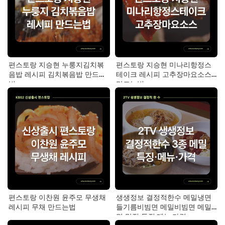
편스토랑 지승현 누룽지김치볶
편스토랑 지승현 미나리항정스
음밥 레시피 김치볶음밥 만드는
테이크 레시피 고추장마요소스
법
만드는법
편스토랑 이찬원 윤주모 무생채
생생정보 결정적한수 메밀냉면
레시피 무채 만드는법
들기름비빔면 메밀비빔면 메밀
면 맛집 특징·메뉴·가격