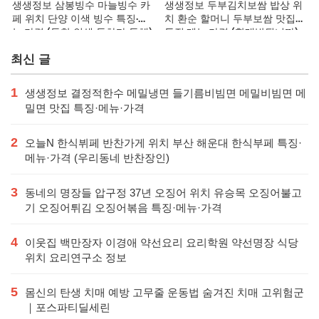
생생정보 삼봉빙수 마늘빙수 카
생생정보 두부김치보쌈 밥상 위
페 위치 단양 이색 빙수 특징·메
치 환순 할머니 두부보쌈 맛집
뉴·가격 (독한 인생 독하다 독해)
특징·메뉴·가격 (할매밥됩니까)
최신 글
1
생생정보 결정적한수 메밀냉면 들기름비빔면 메밀비빔면 메
밀면 맛집 특징·메뉴·가격
2
오늘N 한식뷔페 반찬가게 위치 부산 해운대 한식부페 특징·
메뉴·가격 (우리동네 반찬장인)
3
동네의 명장들 압구정 37년 오징어 위치 유승목 오징어불고
기 오징어튀김 오징어볶음 특징·메뉴·가격
4
이웃집 백만장자 이경애 약선요리 요리학원 약선명장 식당
위치 요리연구소 정보
5
몸신의 탄생 치매 예방 고무줄 운동법 숨겨진 치매 고위험군
｜포스파티딜세린