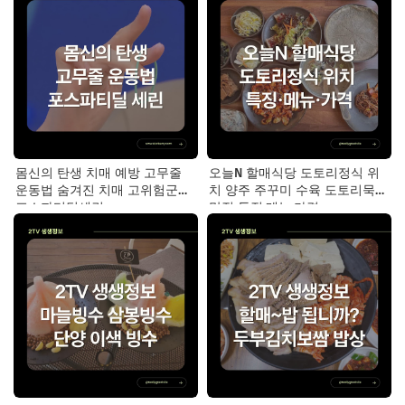
몸신의 탄생 치매 예방 고무줄
오늘N 할매식당 도토리정식 위
운동법 숨겨진 치매 고위험군｜
치 양주 주꾸미 수육 도토리묵
포스파티딜세린
맛집 특징·메뉴·가격