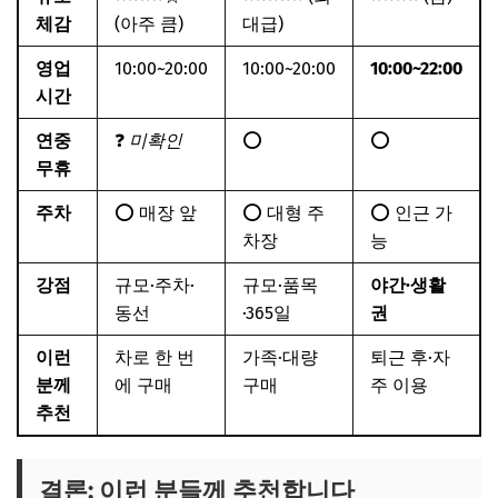
체감
(아주 큼)
대급)
영업
10:00~20:00
10:00~20:00
10:00~22:00
시간
연중
❓
미확인
⭕
⭕
무휴
주차
⭕ 매장 앞
⭕ 대형 주
⭕ 인근 가
차장
능
강점
규모·주차·
규모·품목
야간·생활
동선
·365일
권
이런
차로 한 번
가족·대량
퇴근 후·자
분께
에 구매
구매
주 이용
추천
결론: 이런 분들께 추천합니다