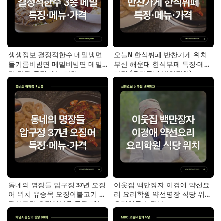
생생정보 결정적한수 메밀냉면
오늘N 한식뷔페 반찬가게 위치
들기름비빔면 메밀비빔면 메밀
부산 해운대 한식부페 특징·메뉴·
면 맛집 특징·메뉴·가격
가격 (우리동네 반찬장인)
동네의 명장들 압구정 37년 오징
이웃집 백만장자 이경애 약선요
어 위치 유승목 오징어불고기 오
리 요리학원 약선명장 식당 위치
징어튀김 오징어볶음 특징·메뉴·
요리연구소 정보
가격