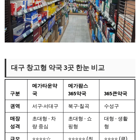
365큰약국 보러가기
대구 창고형 약국 3곳 한눈 비교
메가타운약
메가팜스
구분
국
365약국
365큰약국
권역
서구·서대구
북구·칠곡
수성구
매장
초대형 · 차
초대형 · 쇼
대형 · 생활
성격
량 중심
핑형
형
규모
⭐⭐⭐⭐☆
⭐⭐⭐⭐⭐ (최
⭐⭐⭐⭐ (큼)