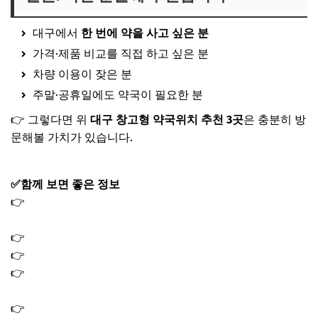
대구에서
한 번에 약을 사고 싶은 분
가격·제품 비교를 직접 하고 싶은 분
차량 이용이 잦은 분
주말·공휴일에도 약국이 필요한 분
👉 그렇다면 위
대구 창고형 약국위치 추천 3곳
은 충분히 방
문해볼 가치가 있습니다.
✅함께 보면 좋은 정보
👉
서울 창고형 약국위치 영업시간 가격 제품｜대형·마트형
약국 어디?
👉
금투자 방법 4가지｜소액부터 안전하게 투자하는 법
👉
전기차 보조금 2026 지원 조건 대상 조회 신청방법
👉
환율 전망 2026｜원화 달러 상승 하락 갈림길에서 꼭 볼
변수
👉
금이빨 시세 가격 파는법｜금 함유량 매입 기준