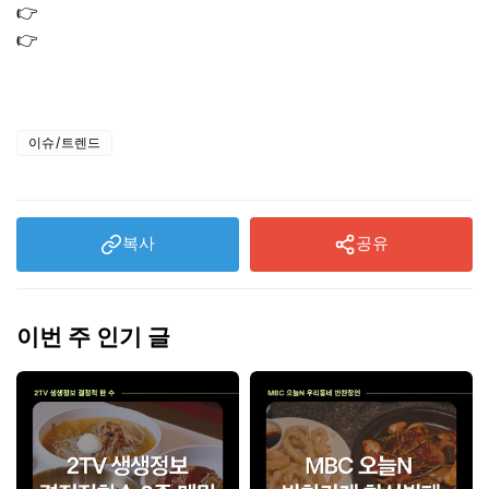
👉
은시세 1돈가격 실버바 은테크 은투자
👉
구리 시세 1kg 가격 실시간 확인｜구리바 매수 타이밍 전
략
이슈/트렌드
복사
공유
이번 주 인기 글