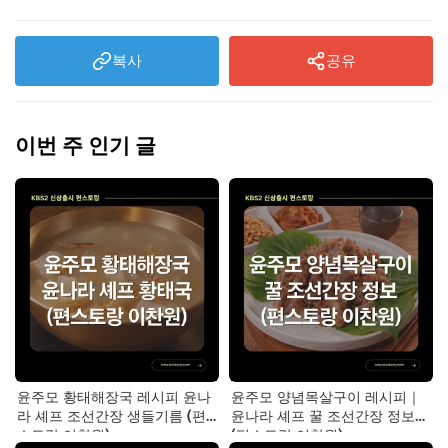
복사
공유
이번 주 인기 글
윤주모 황태해장국 레시피 윤나
윤주모 양념목살구이 레시피｜
라 셰프 조선간장 생들기름 (편
윤나라 셰프 꿀 조선간장 정보
스토랑 이찬원)
(편스토랑 이찬원)