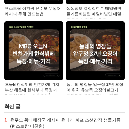
편스토랑 이찬원 윤주모 무생채
생생정보 결정적한수 메밀냉면
레시피 무채 만드는법
들기름비빔면 메밀비빔면 메밀
면 맛집 특징·메뉴·가격
오늘N 한식뷔페 반찬가게 위치
동네의 명장들 압구정 37년 오징
부산 해운대 한식부페 특징·메뉴·
어 위치 유승목 오징어불고기 오
가격 (우리동네 반찬장인)
징어튀김 오징어볶음 특징·메뉴·
가격
최신 글
1
윤주모 황태해장국 레시피 윤나라 셰프 조선간장 생들기름
(편스토랑 이찬원)