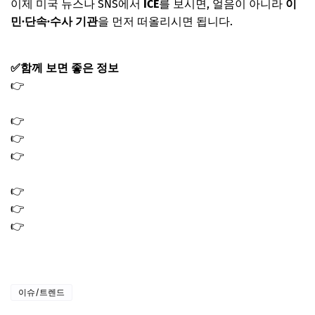
이제 미국 뉴스나 SNS에서
ICE
를 보시면, 얼음이 아니라
이
민·단속·수사 기관
을 먼저 떠올리시면 됩니다.
✅함께 보면 좋은 정보
👉
서울 창고형 약국위치 영업시간 가격 제품｜대형·마트형
약국 어디?
👉
금투자 방법 4가지｜소액부터 안전하게 투자하는 법
👉
전기차 보조금 2026 지원 조건 대상 조회 신청방법
👉
환율 전망 2026｜원화 달러 상승 하락 갈림길에서 꼭 볼
변수
👉
금이빨 시세 가격 파는법｜금 함유량 매입 기준
👉
은시세 1돈가격 실버바 은테크 은투자
👉
구리 시세 1kg 가격 실시간 확인｜구리바 매수 타이밍 전
략
이슈/트렌드