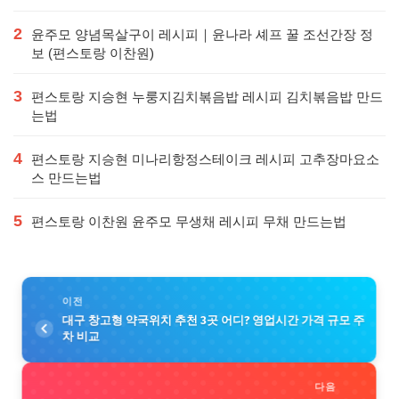
2
윤주모 양념목살구이 레시피｜윤나라 셰프 꿀 조선간장 정
보 (편스토랑 이찬원)
3
편스토랑 지승현 누룽지김치볶음밥 레시피 김치볶음밥 만드
는법
4
편스토랑 지승현 미나리항정스테이크 레시피 고추장마요소
스 만드는법
5
편스토랑 이찬원 윤주모 무생채 레시피 무채 만드는법
이전
대구 창고형 약국위치 추천 3곳 어디? 영업시간 가격 규모 주
차 비교
다음