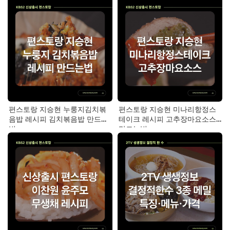
편스토랑 지승현 누룽지김치볶
편스토랑 지승현 미나리항정스
음밥 레시피 김치볶음밥 만드는
테이크 레시피 고추장마요소스
법
만드는법