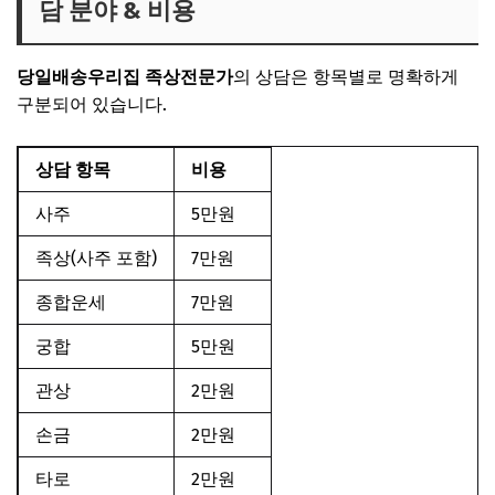
담 분야 & 비용
당일배송우리집 족상전문가
의 상담은 항목별로 명확하게
구분되어 있습니다.
상담 항목
비용
사주
5만원
족상(사주 포함)
7만원
종합운세
7만원
궁합
5만원
관상
2만원
손금
2만원
타로
2만원