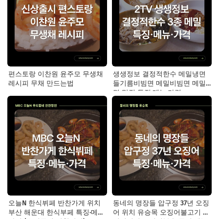
편스토랑 이찬원 윤주모 무생채
생생정보 결정적한수 메밀냉면
레시피 무채 만드는법
들기름비빔면 메밀비빔면 메밀
면 맛집 특징·메뉴·가격
오늘N 한식뷔페 반찬가게 위치
동네의 명장들 압구정 37년 오징
부산 해운대 한식부페 특징·메뉴·
어 위치 유승목 오징어불고기 오