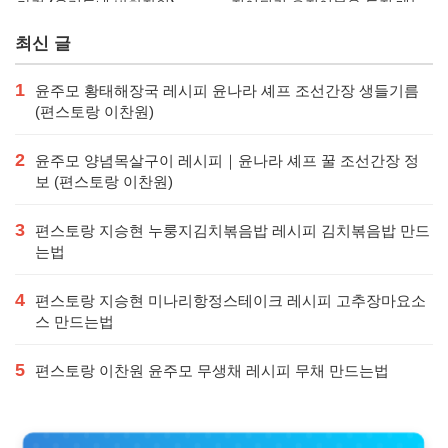
가격 (우리동네 반찬장인)
징어튀김 오징어볶음 특징·메뉴·
가격
최신 글
1
윤주모 황태해장국 레시피 윤나라 셰프 조선간장 생들기름
(편스토랑 이찬원)
2
윤주모 양념목살구이 레시피｜윤나라 셰프 꿀 조선간장 정
보 (편스토랑 이찬원)
3
편스토랑 지승현 누룽지김치볶음밥 레시피 김치볶음밥 만드
는법
4
편스토랑 지승현 미나리항정스테이크 레시피 고추장마요소
스 만드는법
5
편스토랑 이찬원 윤주모 무생채 레시피 무채 만드는법