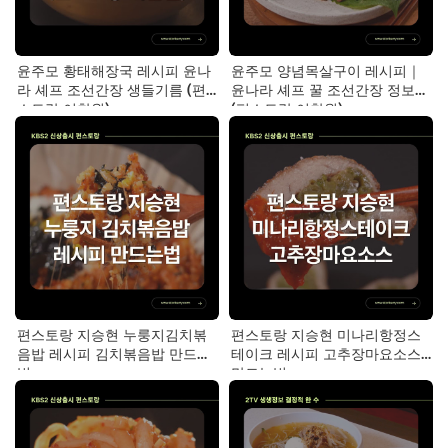
윤주모 황태해장국 레시피 윤나
윤주모 양념목살구이 레시피｜
라 셰프 조선간장 생들기름 (편
윤나라 셰프 꿀 조선간장 정보
스토랑 이찬원)
(편스토랑 이찬원)
편스토랑 지승현 누룽지김치볶
편스토랑 지승현 미나리항정스
음밥 레시피 김치볶음밥 만드는
테이크 레시피 고추장마요소스
법
만드는법