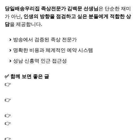
당일배송우리집 족상전문가 김백문 선생님
은 단순한 재미
가 아닌,
인생의 방향을 점검하고 싶은 분들에게 적합한 상
담
을 제공합니다.
방송에서 검증된 족상 전문가
명확한 비용과 체계적인 예약 시스템
성남 신흥역 인근 접근성
✅ 함께 보면 좋은 글
👉
전참시 로이킴 사주연구소 위치 신년 운세 사주 본곳 어
디? 남택수 예약 방법
👉
2026 신년운세 무료보기 사이트｜신한은행 농협 병오년
무료토정비결
👉
병오년 운세 무료 사이트｜2026 신년운세 토정비결
👉
박성준 역술가 프로필 나이 풍수연구소 유 퀴즈 온 더 블
럭
👉
8체질 자가진단 테스트 무료 검사 사이트 바로가기