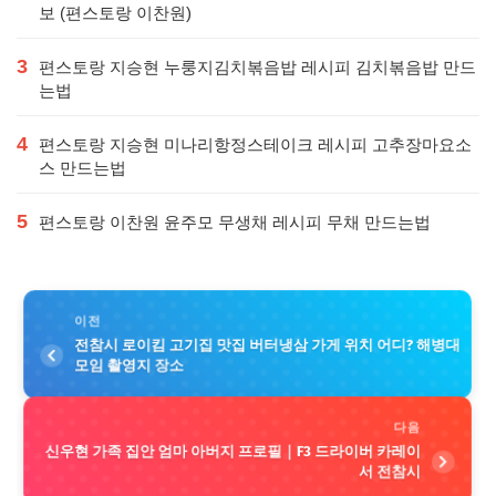
보 (편스토랑 이찬원)
3
편스토랑 지승현 누룽지김치볶음밥 레시피 김치볶음밥 만드
는법
4
편스토랑 지승현 미나리항정스테이크 레시피 고추장마요소
스 만드는법
5
편스토랑 이찬원 윤주모 무생채 레시피 무채 만드는법
이전
전참시 로이킴 고기집 맛집 버터냉삼 가게 위치 어디? 해병대
모임 촬영지 장소
다음
신우현 가족 집안 엄마 아버지 프로필｜F3 드라이버 카레이
서 전참시