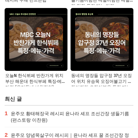
레시피 무채 만드는법
들기름비빔면 메밀비빔면 메밀
면 맛집 특징·메뉴·가격
오늘N 한식뷔페 반찬가게 위치
동네의 명장들 압구정 37년 오징
부산 해운대 한식부페 특징·메뉴·
어 위치 유승목 오징어불고기 오
가격 (우리동네 반찬장인)
징어튀김 오징어볶음 특징·메뉴·
가격
최신 글
1
윤주모 황태해장국 레시피 윤나라 셰프 조선간장 생들기름
(편스토랑 이찬원)
2
윤주모 양념목살구이 레시피｜윤나라 셰프 꿀 조선간장 정