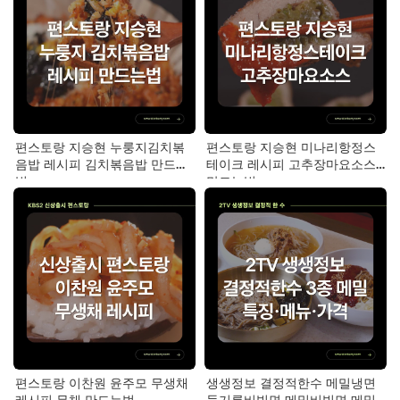
편스토랑 지승현 누룽지김치볶
편스토랑 지승현 미나리항정스
음밥 레시피 김치볶음밥 만드는
테이크 레시피 고추장마요소스
법
만드는법
편스토랑 이찬원 윤주모 무생채
생생정보 결정적한수 메밀냉면