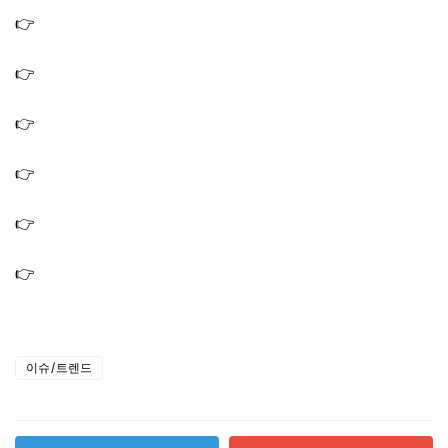
👉
전참시 신우현 칼로리 계산 앱 어플｜1000 칼로리 아침
식단 꿀 토스트
👉
전참시 로이킴 고기집 맛집 버터냉삼 가게 위치 어디? 해
병대 모임 촬영지 장소
👉
전참시 로이킴 집 거실 오렌지 체어 로이킴이 앉은 의자
인테리어 소품
👉
전참시 로이킴 호신용품 검은 고양이 네로 인형 자석 손
잡는 양말 엄마 선물
👉
전참시 야노시호 마스크팩 얼굴팩 마시는 샐러드 가루
한약
👉
전참시 최강희 경량 패딩 노란 옷｜스튜디오 토끼 스웨
터 별 니트 제품 정보
이슈/트렌드