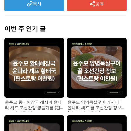
복사
공유
이번 주 인기 글
윤주모 황태해장국 레시피 윤나
윤주모 양념목살구이 레시피｜
라 셰프 조선간장 생들기름 (편
윤나라 셰프 꿀 조선간장 정보
스토랑 이찬원)
(편스토랑 이찬원)